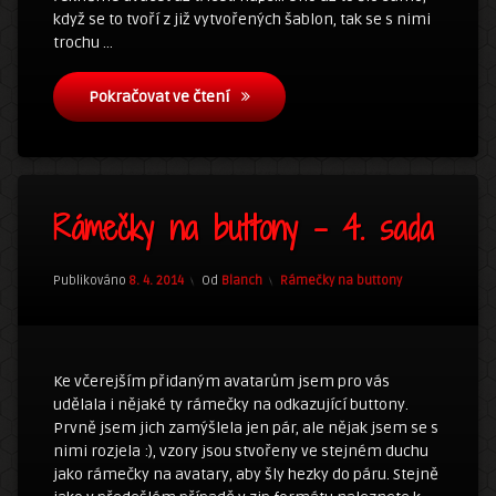
když se to tvoří z již vytvořených šablon, tak se s nimi
trochu …
Rámečky na buttony – 5. sada
Pokračovat ve čtení
18
Rámečky na buttony – 4. sada
komentářů
u
textu
s
Kategorie:
Publikováno
8. 4. 2014
Od
Blanch
Rámečky na buttony
názvem
Rámečky
na
buttony
–
Ke včerejším přidaným avatarům jsem pro vás
4.
udělala i nějaké ty rámečky na odkazující buttony.
sada
Prvně jsem jich zamýšlela jen pár, ale nějak jsem se s
nimi rozjela :), vzory jsou stvořeny ve stejném duchu
jako rámečky na avatary, aby šly hezky do páru. Stejně