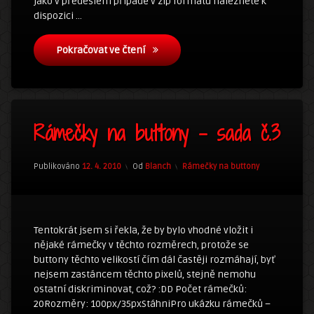
jako v předešlém případě v zip formátu naleznete k
dispozici …
Rámečky na buttony – 4. sada
Pokračovat ve čtení
8
Rámečky na buttony – sada č.3
komentářů
u
textu
s
Kategorie:
Publikováno
12. 4. 2010
Od
Blanch
Rámečky na buttony
názvem
Rámečky
na
buttony
–
Tentokrát jsem si řekla, že by bylo vhodné vložit i
sada
nějaké rámečky v těchto rozměrech, protože se
č.3
buttony těchto velikostí čím dál častěji rozmáhají, byť
nejsem zastáncem těchto pixelů, stejně nemohu
ostatní diskriminovat, což? :DD Počet rámečků:
20Rozměry: 100px/35pxStáhniPro ukázku rámečků –