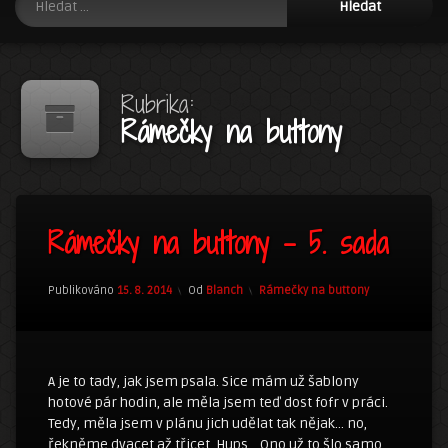
Rubrika:
Rámečky na buttony
5
Rámečky na buttony – 5. sada
komentářů
u
textu
s
Kategorie:
Publikováno
15. 8. 2014
Od
Blanch
Rámečky na buttony
názvem
Rámečky
na
buttony
–
A je to tady, jak jsem psala. Sice mám už šablony
5.
hotové pár hodin, ale měla jsem teď dost fofr v práci.
sada
Tedy, měla jsem v plánu jich udělat tak nějak… no,
řekněme dvacet až třicet. Hups… Ono už to šlo samo,