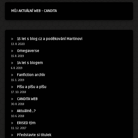
MŮJ AKTUÁLNÍ WEB - CANDITA
15 let s blog.cz a poděkování Martinovi
13. 8. 2020
Omegaverse
15. 8. 2019
14 let s blogem
6. 8. 2019
Fanfiction archív
15. 1. 2019
Píšu a píšu a píšu
17. 10. 2018
CANDITA WEB
30. 8. 2018
Aktuálně…?
10. 6. 2018
ERISED tým
11. 12. 2017
Představte si titulek