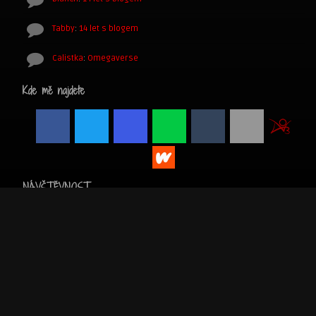
Tabby
:
14 let s blogem
Calistka
:
Omegaverse
Kde mě najdete
NÁVŠTĚVNOST
MŮJ POVÍDKOVÝ WEB