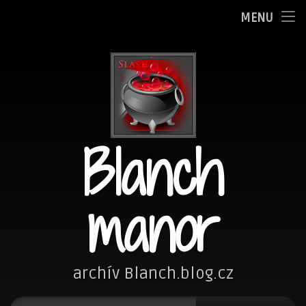
Oznamy
MENU
Přejít
Adminka
k
obsahu
Zpovědnice
webu
Blog
Blanch
Fotím
Kreslím
manor
Nezařazené
Návštěvní kniha
archív Blanch.blog.cz
Vyhledávání