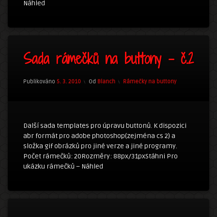
Náhled
6
Sada rámečků na buttony – č.2
komentářů
u
textu
s
Kategorie:
Publikováno
5. 3. 2010
Od
Blanch
Rámečky na buttony
názvem
Sada
rámečků
na
buttony
Další sada templates pro úpravu buttonů. K dispozici
–
abr formát pro adobe photoshop(zejména cs 2) a
č.2
složka gif obrázků pro jiné verze a jiné programy.
Počet rámečků: 20Rozměry: 88px/31pxStáhni Pro
ukázku rámečků – Náhled