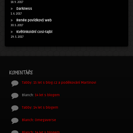
18. 9. 2017
Darkness
1. 6. 2017
Renée povídkový web
30. 5. 2017
Květinkoidní cosi-tajbl
29. 5. 2017
KOMENTÁŘE
Tabby
:
15 let s blog.cz a poděkování Martinovi
Blanch
:
14 let s blogem
Tabby
:
14 let s blogem
Blanch
:
Omegaverse
Blanch
:
14 let s blogem