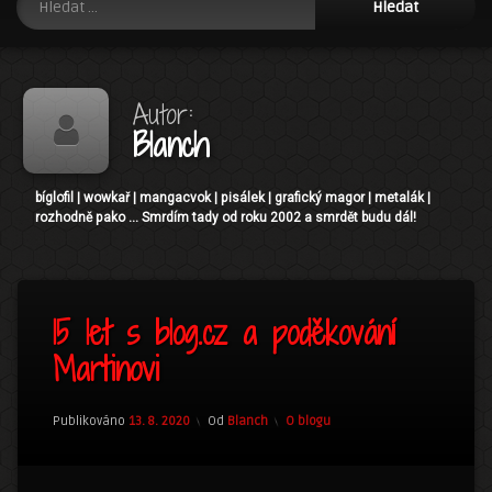
Autor:
Blanch
bíglofil | wowkař | mangacvok | pisálek | grafický magor | metalák |
rozhodně pako ... Smrdím tady od roku 2002 a smrdět budu dál!
1
15 let s blog.cz a poděkování
komentář
u
Martinovi
textu
s
názvem
Aktualizováno
13. 8. 2020
15
Kategorie:
Publikováno
13. 8. 2020
Od
Blanch
O blogu
let
s
blog.cz