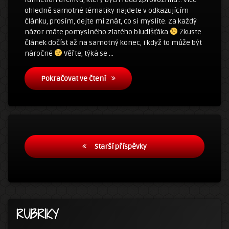
ohledně samotné tématiky najdete v odkazujícím
článku, prosím, dejte mi znát, co si myslíte. Za každý
názor máte pomyslného zlatého bludišťáka
Zkuste
článek dočíst až na samotný konec, i když to může být
náročné
Věřte, týká se …
Fanfiction archív
Pokračovat ve čtení
Navigace
Starší příspěvky
pro
příspěvky
RUBRIKY