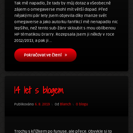
Tak mě napadlo, že tady by můj dotaz a všeobecně
zájem o omegaverse mohl mít větší dopad. Před
nějakými pár lety jsem objevila díky manze svět
omegaverse a jako autorku fanfikcí mě nenapadlo nic
lepšího, než tento sub-žánr skloubit s mou oblíbenou
HP tématikou Drarry. Rozepsala jsem ji někdy v roce
2012/2013, a pak ji …
Omegaverse
Pokračovat ve čtení
7
14 let s blogem
komentářů
u
textu
Aktualizováno
29. 1. 2021
s
Kategorie:
Publikováno
6. 8. 2019
Od
Blanch
O blogu
názvem
14
let
s
blogem
Trochu s křížkem po funuse, ale přece. Obvykle si to