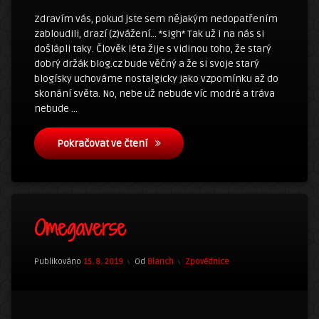
a
poděkování
Zdravím vás, pokud jste sem nějakým nedopatřením
Martinovi
zabloudili, drazí (z)vážení… *sigh* Tak už i na nás si
došlápli taky. Člověk léta žije s vidinou toho, že starý
dobrý držák blog.cz bude věčný a že si svoje starý
blogísky uchováme nostalgicky jako vzpomínku až do
skonání světa. No, nebe už nebude víc modré a tráva
nebude …
15 let s blog.cz a poděkování Martino
Pokračovat ve čtení
2
Omegaverse
komentáře
u
textu
Aktualizováno
29. 1. 2021
s
Kategorie:
Publikováno
15. 8. 2019
Od
Blanch
Zpovědnice
názvem
Omegaverse