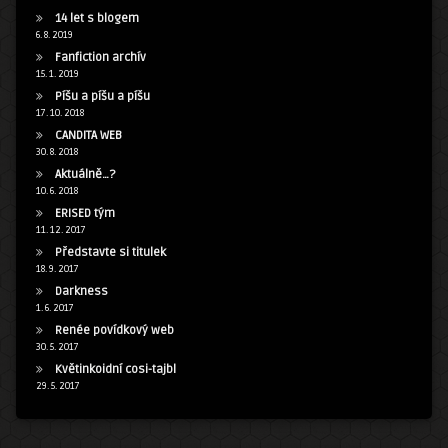
14 let s blogem
6. 8. 2019
Fanfiction archív
15. 1. 2019
Píšu a píšu a píšu
17. 10. 2018
CANDITA WEB
30. 8. 2018
Aktuálně…?
10. 6. 2018
ERISED tým
11. 12. 2017
Představte si titulek
18. 9. 2017
Darkness
1. 6. 2017
Renée povídkový web
30. 5. 2017
Květinkoidní cosi-tajbl
29. 5. 2017