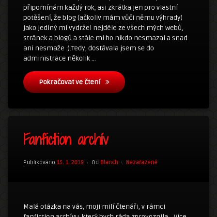
připomínám každý rok, asi zkrátka jen pro vlastní
potěšení, že blog (ačkoliv mám vůči němu výhrady)
jako jediný mi vydržel nejdéle ze všech mých webů,
stránek a blogů a stále mi ho nikdo nesmazal a snad
ani nesmaže :).Tedy, dostávala jsem se do
administrace několik …
14 let s blogem
Pokračovat ve čtení
Zanechat
Fanfiction archív
komentář
na
Fanfiction
archív
Kategorie:
Publikováno
15. 1. 2019
Od
Blanch
Nezařazené
Malá otázka na vás, moji milí čtenáři, v rámci
fanfiction archívu, který bych ráda zprovoznila… Více