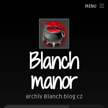
Oznamy
MENU
Přejít
Adminka
k
obsahu
Zpovědnice
webu
Blog
Blanch
Fotím
Kreslím
manor
Nezařazené
Návštěvní kniha
archív Blanch.blog.cz
Vyhledávání