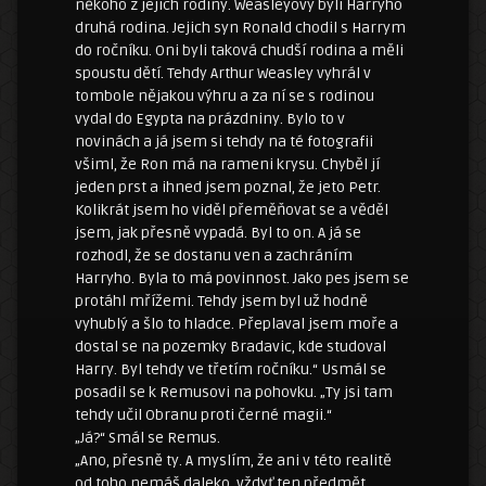
někoho z jejich rodiny. Weasleyovy byli Harryho
druhá rodina. Jejich syn Ronald chodil s Harrym
do ročníku. Oni byli taková chudší rodina a měli
spoustu dětí. Tehdy Arthur Weasley vyhrál v
tombole nějakou výhru a za ní se s rodinou
vydal do Egypta na prázdniny. Bylo to v
novinách a já jsem si tehdy na té fotografii
všiml, že Ron má na rameni krysu. Chyběl jí
jeden prst a ihned jsem poznal, že jeto Petr.
Kolikrát jsem ho viděl přeměňovat se a věděl
jsem, jak přesně vypadá. Byl to on. A já se
rozhodl, že se dostanu ven a zachráním
Harryho. Byla to má povinnost. Jako pes jsem se
protáhl mřížemi. Tehdy jsem byl už hodně
vyhublý a šlo to hladce. Přeplaval jsem moře a
dostal se na pozemky Bradavic, kde studoval
Harry. Byl tehdy ve třetím ročníku.“ Usmál se
posadil se k Remusovi na pohovku. „Ty jsi tam
tehdy učil Obranu proti černé magii.“
„Já?“ Smál se Remus.
„Ano, přesně ty. A myslím, že ani v této realitě
od toho nemáš daleko, vždyť ten předmět