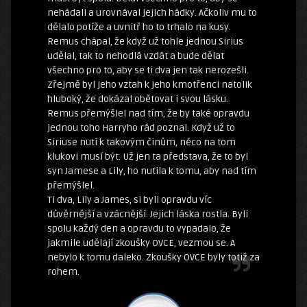
nehádali a urovnával jejich hádky. Ačkoliv mu to
dělalo potíže a uvnitř ho to trhalo na kusy.
Remus chápal, že když už tohle jednou Sirius
udělal, tak to nehodlá vzdát a bude dělat
všechno pro to, aby se ti dva jen tak nerozešli.
Zřejmě byl jeho vztah k jeho kmotřenci natolik
hluboký, že dokázal obětovat i svou lásku.
Remus přemýšlel nad tím, že by také opravdu
jednou toho Harryho rád poznal. Když už to
Siriuse nutí k takovým činům, něco na tom
klukovi musí být. Už jen ta představa, že to byl
syn Jamese a Lily, ho nutila k tomu, aby nad tím
přemýšlel.
Ti dva, Lily a James, si byli opravdu víc
důvěrnější a vzácnější. Jejich láska rostla. Byli
spolu každý den a opravdu to vypadalo, že
jakmile udělají zkoušky OVCE, vezmou se. A
nebylo k tomu daleko. Zkoušky OVCE byly totiž za
rohem.