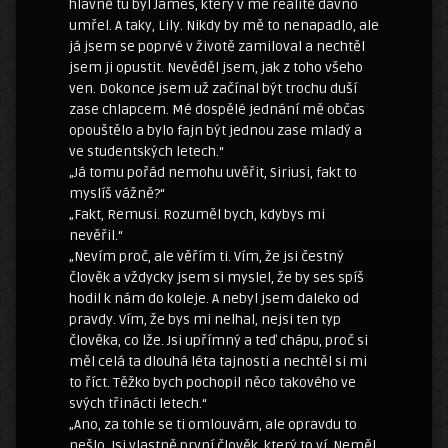
hlavně tu byl James, který v mé realitě dávno
umřel. A taky, Lily. Nikdy by mě to nenapadlo, ale
já jsem se poprvé v životě zamiloval a nechtěl
jsem ji opustit. Nevěděl jsem, jak z toho všeho
ven. Dokonce jsem už začínal být trochu duší
zase chlapcem. Mé dospělé jednání mě občas
opouštělo a bylo fajn být jednou zase mladý a
ve studentských letech.“
„Já tomu pořád nemohu uvěřit, Siriusi, fakt to
myslíš vážně?“
„Fakt, Remusi. Rozuměl bych, kdybys mi
nevěřil.“
„Nevím proč, ale věřím ti. Vím, že jsi čestný
člověk a vždycky jsem si myslel, že by ses spíš
hodil k nám do koleje. A nebyl jsem daleko od
pravdy. Vím, že bys mi nelhal, nejsi ten typ
člověka, co lže. Jsi upřímný a teď chápu, proč si
měl celá ta dlouhá léta tajnosti a nechtěl si mi
to říct. Těžko bych pochopil něco takového ve
svých třinácti letech.“
„Ano, za tohle se ti omlouvám, ale opravdu to
nešlo. Jsi vlastně první člověk, který to ví. Neměl