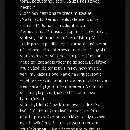
tomu, že zůstanou spolu. Já už jí kazit život
nechci.“
„Co to povídáš? Ona tě přece milovala!“
„Máš pravdu, Remusi. Milovala. Ale to už je
minulost.“ Usmál se a sklopil hlavu.
Remus chápal Siriusovo trápení. Jak plynul čas,
stali se ještě mnohem důvěrnějšími přáteli.
Tahle pravda posílila jejich kamarádství. Remus
už ani nedokázal přemýšlet nad tím, že by si to
Sirius vymyslel. Ať už nad tím přemýšlel tak
nebo tak, zapadalo všechno do sebe. Důvěřoval
mu a věděl, že tohle by si nikdy nevymyslel.
Věřil mu každé slovo. Navíc na Siriusovi bylo
vidět, jak se kvůli tomu trápí a jak mu Lily chybí.
Nedokázal být jenom kamarádem. Na druhou
stranu bylo poznat, jak ho těší Jamesovo
kamarádství.
Sirius byl dobrý člověk. Obětoval svoje štěstí
kvůli štěstí druhých a kvůli nenarozenému
dítěti. I přes veškerou svou lásku k Lily riskoval,
byl přesvědčený, že oni dva jsou si souzeni a
musí být spolu. Dělal všechno pro to, aby se