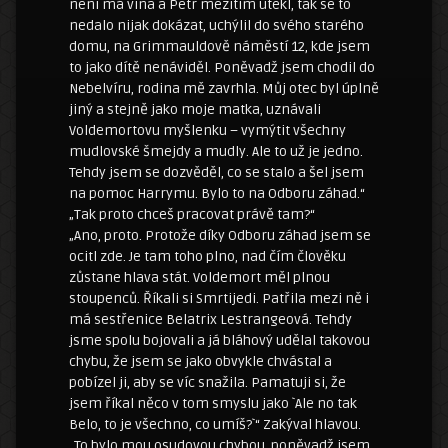
není má vina a Petr mezitím utekl, tak se to
nedalo nijak dokázat, uchýlil do svého starého
domu, na Grimmauldově náměstí 12, kde jsem
to jako dítě nenáviděl. Poněvadž jsem chodil do
Nebelvíru, rodina mě zavrhla. Můj otec byl úplně
jiný a stejně jako moje matka, uznávali
Voldemortovu myšlenku – vymýtit všechny
mudlovské šmejdy a mudly. Ale to už je jedno.
Tehdy jsem se dozvěděl, co se stalo a šel jsem
na pomoc Harrymu. Bylo to na Odboru záhad.“
„Tak proto chceš pracovat právě tam?“
„Ano, proto. Protože díky Odboru záhad jsem se
ocitl zde. Je tam toho plno, nad čím člověku
zůstane hlava stát. Voldemort měl plnou
stoupenců. Říkali si Smrtijedi. Patřila mezi ně i
má sestřenice Belatrix Lestrangeová. Tehdy
jsme spolu bojovali a já bláhový udělal takovou
chybu, že jsem se jako obvykle chvástal a
pobízel ji, aby se víc snažila. Pamatuji si, že
jsem říkal něco v tom smyslu jako `Ale no tak
Belo, to je všechno, co umíš?`“ Zakýval hlavou.
„To bylo mou osudovou chybou, poněvadž jsem