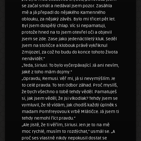
se začal smát a nedával jsem pozor. Zasáhla
mě a já přepadl do nějakého Kamenného
oblouku, za nějaký závěs. Bylo mi třicet pět let.
Byl jsem dospělý chlap. Víc si nepamatuji,
protože hned na to jsem otevřel oči a objevil
jsem se zde. Zase jako jedenáctiletý kluk. Seděl
jsem na stoličce a klobouk právě vykřiknul
Zmijozel, za což ho budu do konce tohoto života
nenávidět.“
„Teda, Siriusi. To bylo vyčerpávající. Já ani nevím,
jaké z toho mám dojmy.“
„Opravdu, Remusi. Věř mi, já si nevymýšlím. Je
to celé pravda. To ten Odbor záhad. Proč myslíš,
že bych všechno o tobě tehdy věděl. Pamatuješ
si, jak jsem věděl, že jsi vlkodlak? Tehdy jsem se
vymluvil, že tě vídám, jak chodíš každý úplněk s
madam Pomfreyovou k vrbě Mlátičce. Já jsem ti
tehdy nemohl říct pravdu.“
„Ale jistě, že ti věřím, Siriusi. Jen je to na mě
moc rychlé, musím to rozdýchat,“ usmál se. „A
proč ses vlastně nikdy nepokusil dostat se