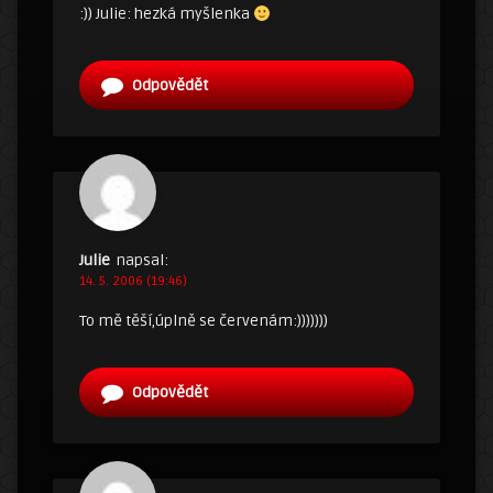
:)) Julie: hezká myšlenka
Odpovědět
Julie
napsal:
14. 5. 2006 (19:46)
To mě těší,úplně se červenám:)))))))
Odpovědět