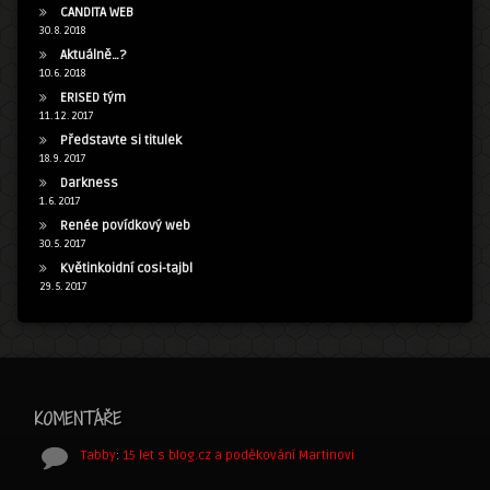
CANDITA WEB
30. 8. 2018
Aktuálně…?
10. 6. 2018
ERISED tým
11. 12. 2017
Představte si titulek
18. 9. 2017
Darkness
1. 6. 2017
Renée povídkový web
30. 5. 2017
Květinkoidní cosi-tajbl
29. 5. 2017
KOMENTÁŘE
Tabby
:
15 let s blog.cz a poděkování Martinovi