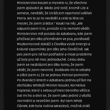
Ministerstvo kouzel a myslelo si, že všechno
jsem způsobil já. Nikdo jiný totiž, kromě Lily a
Jamese, nevěděl, že Strážcem tajemství udělali
Petra. Ani ty jsi to nevěděl a celá ta léta sis
myslel, že jsem zrádce.“ Koukl na něj. „Ale
odpustil jsem ti to, protože si to nemohl vědět.
Ministerstvo mě poslalo do Azkabanu, kde jsem
přežíval jen díky přeměnám ve psa, poněvadž
Mozkomorové dokáží z člověka vysát energii a
krásné vzpomínky jen díky jeho člověčině. Jak
pes jsem pro ně byl podřadný a moje problémy
už byly pro ně moc jednoduché. Celou dobu
jsem se nezbláznil jen díky tomu, že jsem
věděl, že jsem nevinný. Dodávalo mi to odvahy
a slíbil jsem si, že se jednou Petrovi pomstím.
Po dvanácti letech v Azkabanu jednou přišel na
obchůzku tehdejší Ministr kouzel, Kornelius
Popletal, který s sebou přinesl Denního věštce.
Dal mi ho a divil se, že jsem jako jediný z vězňů
normální a nezešílel jsem. Byl tam tehdy
článek, kde byla rodina Weasleyů, možná znáš