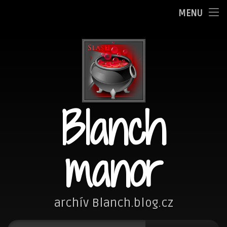
Oznamy
MENU
Přejít
Adminka
k
obsahu
Zpovědnice
webu
Blog
Blanch
Fotím
Kreslím
manor
Nezařazené
Návštěvní kniha
archív Blanch.blog.cz
Vyhledávání