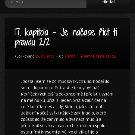
17. kapitola – Je načase říct ti
pravdu 2/2
Kategorie:
Publikováno
15. 10. 2005
Od
Blanch
+ Temná cesta osudu
„Dostal jsem se do mudlovských ulic. Podařilo
se mi dopadnout Petra. Ale tehdy byl náš
Petříček rychlejší a dokonce mě i přelstil. Vytáhl
na mě hůlku, uřízl si jeden prst a zakřičel na
celé kolo `James a Lily, Siriusi, jak si to mohl
udělat?` Načež vyřkl nějaké zaklínadlo, které
způsobilo, že zahynulo a dvanáct mudlů a
přeměnil se v krysu a uprchl kanálem spolu s
ostatními krysami pryč. Po chvíli přijelo