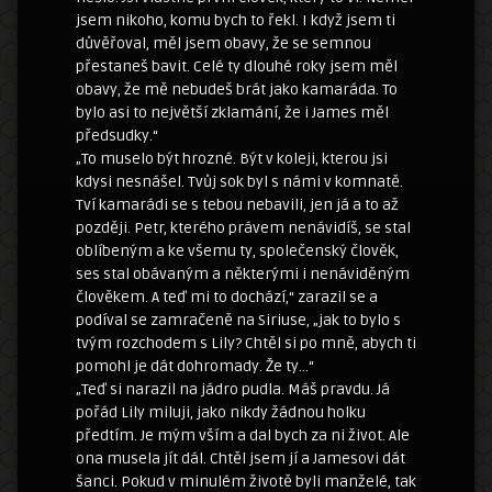
jsem nikoho, komu bych to řekl. I když jsem ti
důvěřoval, měl jsem obavy, že se semnou
přestaneš bavit. Celé ty dlouhé roky jsem měl
obavy, že mě nebudeš brát jako kamaráda. To
bylo asi to největší zklamání, že i James měl
předsudky.“
„To muselo být hrozné. Být v koleji, kterou jsi
kdysi nesnášel. Tvůj sok byl s námi v komnatě.
Tví kamarádi se s tebou nebavili, jen já a to až
později. Petr, kterého právem nenávidíš, se stal
oblíbeným a ke všemu ty, společenský člověk,
ses stal obávaným a některými i nenáviděným
člověkem. A teď mi to dochází,“ zarazil se a
podíval se zamračeně na Siriuse, „jak to bylo s
tvým rozchodem s Lily? Chtěl si po mně, abych ti
pomohl je dát dohromady. Že ty…“
„Teď si narazil na jádro pudla. Máš pravdu. Já
pořád Lily miluji, jako nikdy žádnou holku
předtím. Je mým vším a dal bych za ni život. Ale
ona musela jít dál. Chtěl jsem jí a Jamesovi dát
šanci. Pokud v minulém životě byli manželé, tak