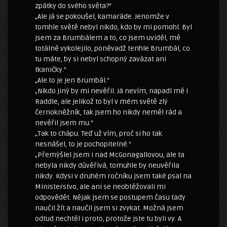
zpátky do svého světa?“
„Ale já se pokoušel, kamaráde. Jenomže v
tomhle světě nebyl nikdo, kdo by mi pomohl. Byl
jsem za Brumbálem a to, co jsem uviděl, mě
totálně vykolejilo, poněvadž tenhle Brumbál, co
tu máte, by si nebyl schopný zavázat ani
tkaničky.“
„Ale to je jen Brumbál.“
„Nikdo jiný by mi nevěřil. Já nevím, napadl mě i
Raddle, ale jelikož to byl v mém světě zlý
černokněžník, tak jsem ho nikdy neměl rád a
nevěřil jsem mu.“
„Tak to chápu. Teď už vím, proč si ho tak
nesnášel, to je pochopitelné.“
„Přemýšlel jsem i nad McGonagallovou, ale ta
nebyla nikdy důvěřivá, tomuhle by neuvěřila
nikdy. Kdysi v druhém ročníku jsem také psal na
Ministerstvo, ale ani se neobtěžovali mi
odpovědět. Nějak jsem se postupem času tady
naučil žít a naučil jsem si zvykat. Možná jsem
odtud nechtěl i proto, protože jste tu byli vy. A