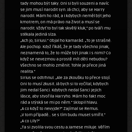
tady mohou být taky. Oni si byli souzeni a navíc
se jim musí narodit syn. Já chci, aby se Harry
narodil. Mám ho rád, a i kdybych neměl být jeho
kmotrem, on má právo na život a musí se
narodit. Vždyť to byl tak skvělý kluk,“ po tváři mu
stékala jediná slza.
„Ach jo, Siriusi.“ Objal ho kamarád. „To je strašné.
Ale pochop. Když říkáš, že je tady všechno jinak,
neznamená to, že to může být jinak i s nimi? Co
když se nevezmou a prostě mít děti nebudou?
Všechno se mohlo změnit. Tohle je přece jiná
realita.“
Sirius se odtrhnul. „Ale za zkoušku to přece stojí.
Oni to musí zkusit. Já bych si to vyčítal, kdybych
jim nedal šanci. Kdybych nedal šanci jejich
lásce, aby stvořila Harryho. Mám ho fakt moc
rád a stýská se mi po něm.“ Sklopil hlavu.
„A co když to nevyjde?“ Zajímal se Remus.
„V tom případě… se s tím budu muset smířit.“
„A co Lily?“
„Ta si zvolila svou cestu a Jamese miluje. Věřím