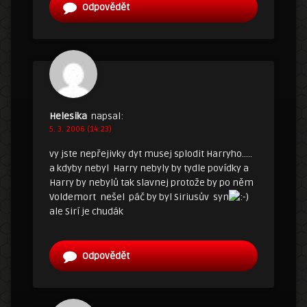
Odpovědět
Helesika
napsal:
5. 3. 2006 (14:23)
vy jste nepřejivky dyt musej splodit Harryho…..
a kdyby nebyl Harry nebyly by tydle povídky a
Harry by nebylů tak slavnej protože by po něm
Voldemort nešel páč by byl Siriusův syn
ale Sirí je chudák
Odpovědět