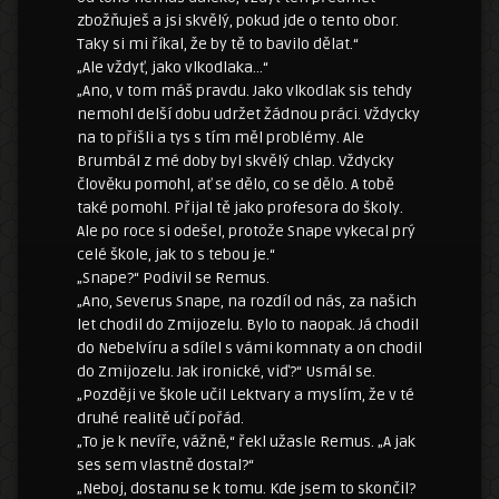
zbožňuješ a jsi skvělý, pokud jde o tento obor.
Taky si mi říkal, že by tě to bavilo dělat.“
„Ale vždyť, jako vlkodlaka…“
„Ano, v tom máš pravdu. Jako vlkodlak sis tehdy
nemohl delší dobu udržet žádnou práci. Vždycky
na to přišli a tys s tím měl problémy. Ale
Brumbál z mé doby byl skvělý chlap. Vždycky
člověku pomohl, ať se dělo, co se dělo. A tobě
také pomohl. Přijal tě jako profesora do školy.
Ale po roce si odešel, protože Snape vykecal prý
celé škole, jak to s tebou je.“
„Snape?“ Podivil se Remus.
„Ano, Severus Snape, na rozdíl od nás, za našich
let chodil do Zmijozelu. Bylo to naopak. Já chodil
do Nebelvíru a sdílel s vámi komnaty a on chodil
do Zmijozelu. Jak ironické, viď?“ Usmál se.
„Později ve škole učil Lektvary a myslím, že v té
druhé realitě učí pořád.
„To je k nevíře, vážně,“ řekl užasle Remus. „A jak
ses sem vlastně dostal?“
„Neboj, dostanu se k tomu. Kde jsem to skončil?