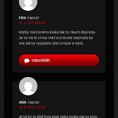
kika
napsal:
15. 2. 2007 (16:40)
kdyby meli jineho kluka tak to rikam dopredu
ze se na to sirius mel vysrat.ale zajimalo by
me jak by vypadalo dite siriuse a lily(i)
Odpovědět
ANJA
napsal:
30. 6. 2007 (12:29)
ať už by to dítě bylo kluk nebo holka tak by bylo