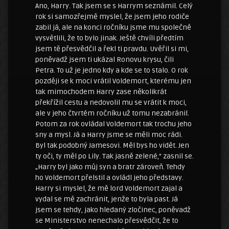
Ano, Harry. Tak jsem se s Harrym seznámil. Celý
rok si samozřejmě myslel, že jsem jeho rodiče
zabil já, ale na konci ročníku jsme mu společně
vysvětlili, že to bylo jinak. Ještě chvíli předtím
jsem tě přesvědčil a řekl ti pravdu. Uvěřil si mi,
poněvadž jsem ti ukázal Ronovu krysu, čili
Petra. To už je jedno kdy a kde se to stalo. O rok
později se k moci vrátil Voldemort, kterému jen
tak mimochodem Harry zase několikrát
překřížil cestu a nedovolil mu se vrátit k moci,
ale v jeho čtvrtém ročníku už tomu nezabránil.
Potom za rok ovládal Voldemort tak trochu jeho
sny a mysl. Já a Harry jsme se měli moc rádi.
Byl tak podobný Jamesovi. Měl bys ho vidět. Jen
ty oči, ty měl po Lily. Tak jasně zelené,“ zasnil se.
„Harry byl jako můj syn a bratr zároveň. Tehdy
ho Voldemort přelstil a ovládl jeho představy.
Harry si myslel, že mě lord Voldemort zajal a
vydal se mě zachránit, jenže to byla past. Já
jsem se tehdy, jako hledaný zločinec, poněvadž
se Ministerstvo nenechalo přesvědčit, že to