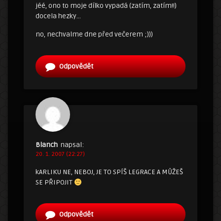
jéé, ono to moje dílko vypadá (zatím, zatím!!)
docela hezky…
no, nechvalme dne před večerem ;)))
Odpovědět
Blanch
napsal:
20. 1. 2007 (22:27)
kARLIKU NE, NEBOJ, JE TO SPÍŠ LEGRACE A MŮŽEŠ
SE PŘIPOJIT
Odpovědět