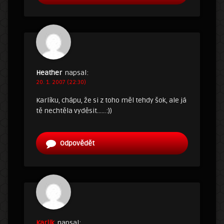
Heather
napsal:
20. 1. 2007 (22:30)
Karlíku, chápu, že si z toho měl tehdy šok, ale já
tě nechtěla vyděsit……:))
Odpovědět
Karlik
napsal: