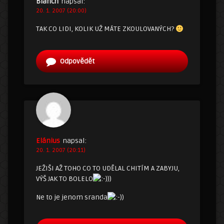
Blanch
napsal:
20. 1. 2007 (20:00)
TAK CO LIDI, KOLIK UŽ MÁTE ZKOULOVANÝCH?
Odpovědět
Elánius
napsal:
20. 1. 2007 (20:11)
JEŽIŠI AŽ TOHO CO TO UDĚLAL CHITÍM A ZABYJU,
VÝŠ JAK TO BOLELO
))
Ne to je jenom sranda
)