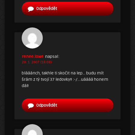
Odpovědět
renee.lowe
napsal:
20. 1. 2007 (18:08)
blááánch, takhle ti skočit na lep… budu mít
šrám z tý tvojí 37 ledovky!! :-/….uáááá honem
dál!
Odpovědět