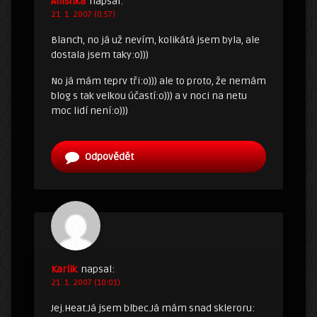
Allishka
napsal:
21. 1. 2007 (0:57)
Blanch, no já už nevím, kolikátá jsem byla, ale
dostala jsem taky:o)))
No já mám teprv tři:o))) ale to proto, že nemám
blog s tak velkou účastí:o))) a v noci na netu
moc lidí není:o)))
Odpovědět
Karlik
napsal:
21. 1. 2007 (10:01)
Jej.Heat.Já jsem blbec.Já mám snad skleroru: