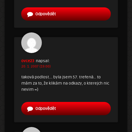
Odpovědět
ovce23
napsal:
20. 1. 2007 (19:00)
taková podlost…. byla jsem 57. trefená… to
mám za to, že klikám na odkazy, o kterejch nic
nevim =)
Odpovědět