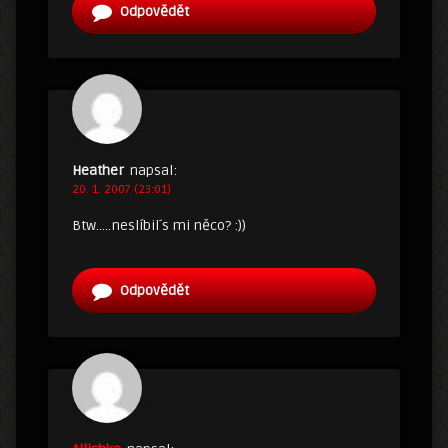
Odpovědět
Heather
napsal:
20. 1. 2007 (23:01)
Btw…..neslíbil´s mi něco? :))
Odpovědět