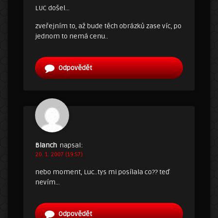
LUC došel…
zveřejním to, až bude těch obrázků zase víc, po
jednom to nemá cenu..
Odpovědět
Blanch
napsal:
20. 1. 2007 (19:57)
nebo moment, Luc..tys mi posílala co?? teď
nevím…
Odpovědět