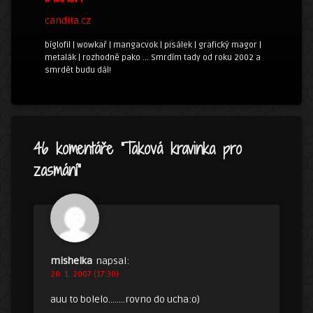
candita.cz
bíglofil | wowkař | mangacvok | pisálek | grafický magor |
metalák | rozhodně pako ... Smrdím tady od roku 2002 a
smrdět budu dál!
46 komentáře “
Taková kravinka pro
zasmání
”
mishelka
napsal:
20. 1. 2007 (17:30)
auu to bolelo……..rovno do ucha:o)