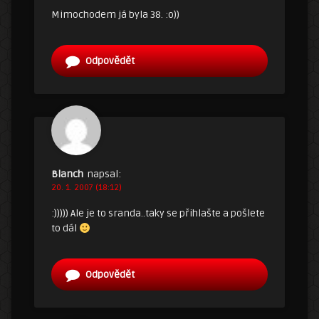
Mimochodem já byla 38. :o))
Odpovědět
Blanch
napsal:
20. 1. 2007 (18:12)
:))))) Ale je to sranda..taky se přihlašte a pošlete
to dál
Odpovědět