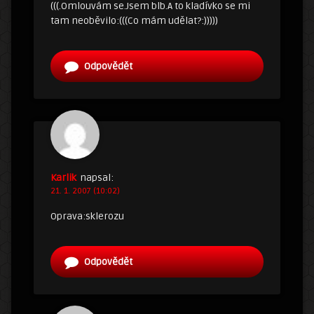
(((.Omlouvám se.Jsem blb.A to kladívko se mi
tam neoběvilo:(((Co mám udělat?:)))))
Odpovědět
Karlik
napsal:
21. 1. 2007 (10:02)
Oprava:sklerozu
Odpovědět