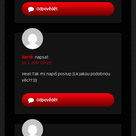
Odpovědět
Karlik
napsal:
21. 1. 2007 (19:21)
Heat:Tak mi napiš postup:)).A jakou podobnou
věc??:)))
Odpovědět