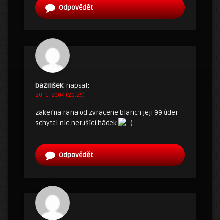
Odpovědět
bazilišek
napsal:
20. 1. 2007 (20:29)
zákeřná rána od zvrácené blanch její 99 ůder
schytal nic netušící hádek
Odpovědět