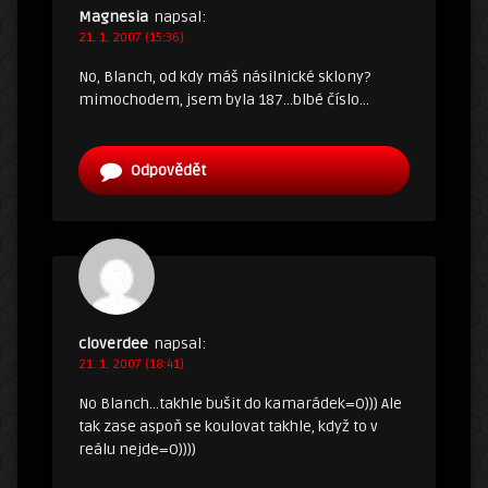
Magnesia
napsal:
21. 1. 2007 (15:36)
No, Blanch, od kdy máš násilnické sklony?
mimochodem, jsem byla 187…blbé číslo…
Odpovědět
cloverdee
napsal:
21. 1. 2007 (18:41)
No Blanch…takhle bušit do kamarádek=O))) Ale
tak zase aspoň se koulovat takhle, když to v
reálu nejde=O))))