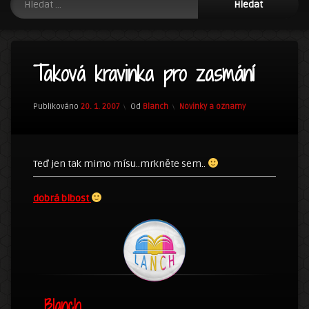
Taková kravinka pro zasmání
Kategorie:
Publikováno
20. 1. 2007
Od
Blanch
Novinky a oznamy
Teď jen tak mimo mísu..mrkněte sem..
dobrá blbost
Blanch