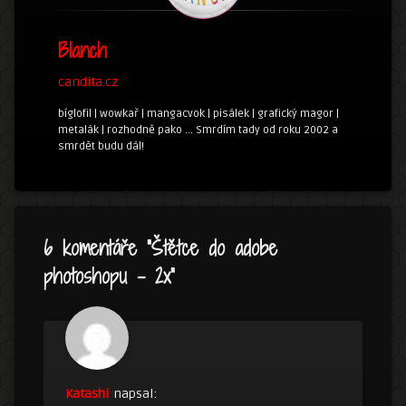
Blanch
candita.cz
bíglofil | wowkař | mangacvok | pisálek | grafický magor |
metalák | rozhodně pako ... Smrdím tady od roku 2002 a
smrdět budu dál!
6 komentáře “
Štětce do adobe
photoshopu – 2x
”
Katashi
napsal: