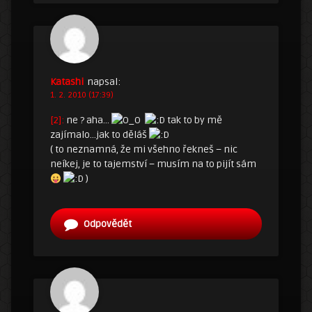
Katashi
napsal:
1. 2. 2010 (17:39)
[2]:
ne ? aha…
tak to by mě
zajímalo…jak to děláš
( to neznamná, že mi všehno řekneš – nic
neíkej, je to tajemství – musím na to pijít sám
)
Odpovědět