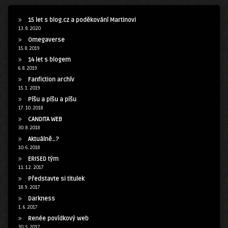
15 let s blog.cz a poděkování Martinovi
13. 8. 2020
Omegaverse
15. 8. 2019
14 let s blogem
6. 8. 2019
Fanfiction archív
15. 1. 2019
Píšu a píšu a píšu
17. 10. 2018
CANDITA WEB
30. 8. 2018
Aktuálně…?
10. 6. 2018
ERISED tým
11. 12. 2017
Představte si titulek
18. 9. 2017
Darkness
1. 6. 2017
Renée povídkový web
30. 5. 2017