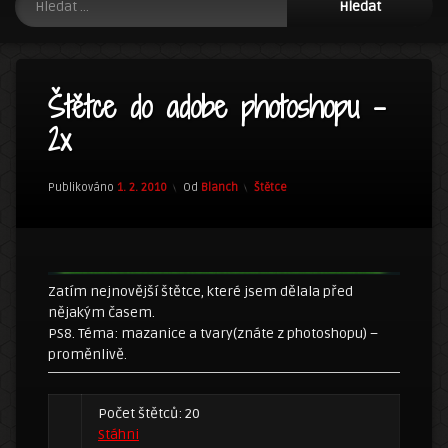
Štětce do adobe photoshopu –
2x
Kategorie:
Publikováno
1. 2. 2010
Od
Blanch
Štětce
Zatím nejnovější štětce, které jsem dělala před
nějakým časem.
PS8. Téma: mazanice a tvary(znáte z photoshopu) –
proměnlivě.
Počet štětců: 20
Stáhni