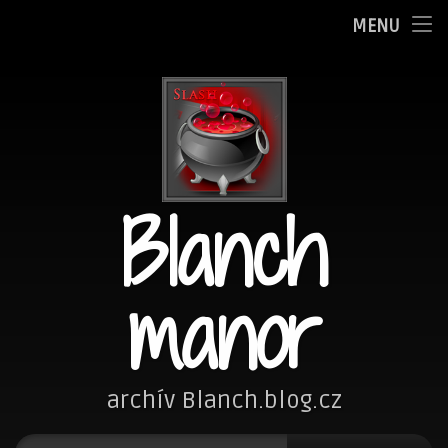
Oznamy
MENU
Přejít
Adminka
k
obsahu
Zpovědnice
webu
Blog
Blanch
Fotím
Kreslím
manor
Nezařazené
Návštěvní kniha
archív Blanch.blog.cz
Vyhledávání