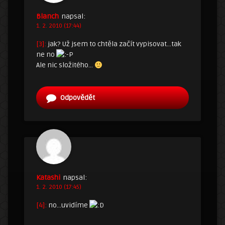
Blanch
napsal:
1. 2. 2010 (17:44)
[3]:
jak? Už jsem to chtěla začít vypisovat…tak
ne no
Ale nic složitého…
Odpovědět
Katashi
napsal:
1. 2. 2010 (17:45)
[4]:
no…uvidíme