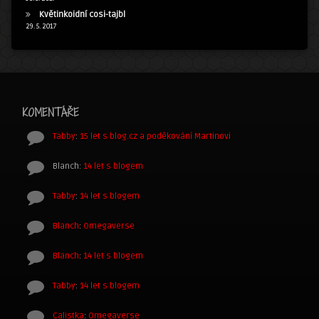
Květinkoidní cosi-tajbl
29. 5. 2017
KOMENTÁŘE
Tabby
:
15 let s blog.cz a poděkování Martinovi
Blanch
:
14 let s blogem
Tabby
:
14 let s blogem
Blanch
:
Omegaverse
Blanch
:
14 let s blogem
Tabby
:
14 let s blogem
Calistka
:
Omegaverse