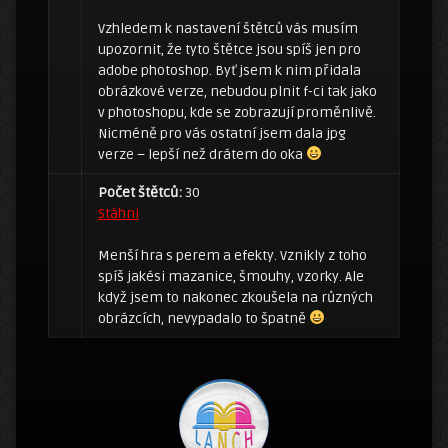
Vzhledem k nastavení štětců vás musím
upozornit, že tyto štětce jsou spíš jen pro
adobe photoshop. Byť jsem k nim přidala
obrázkové verze, nebudou plnit f-ci tak jako
v photoshopu, kde se zobrazují proměnlivě.
Nicméně pro vás ostatní jsem dala jpg
verze – lepší než drátem do oka
Počet štětců:
30
Stáhni
Menší hra s perem a efekty. Vznikly z toho
spíš jakési mazanice, šmouhy, vzorky. Ale
když jsem to nakonec zkoušela na různých
obrázcích, nevypadalo to špatně