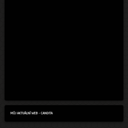
MŮJ AKTUÁLNÍ WEB - CANDITA