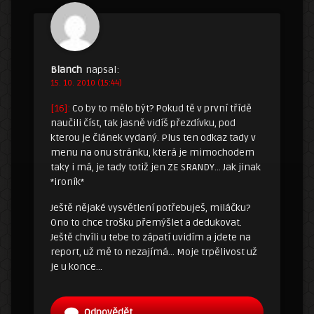
Blanch
napsal:
15. 10. 2010 (15:44)
[16]:
Co by to mělo být? Pokud tě v první třídě
naučili číst, tak jasně vidíš přezdívku, pod
kterou je článek vydaný. Plus ten odkaz tady v
menu na onu stránku, která je mimochodem
taky i má, je tady totiž jen ZE SRANDY… Jak jinak
*ironík*
Ještě nějaké vysvětlení potřebuješ, miláčku?
Ono to chce trošku přemýšlet a dedukovat.
Ještě chvíli u tebe to zápatí uvidím a jdete na
report, už mě to nezajímá… Moje trpělivost už
je u konce…
Odpovědět