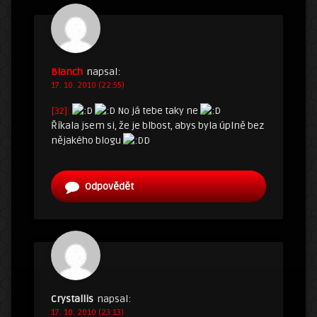
Blanch
napsal:
17. 10. 2010 (22:55)
[32]:
No já tebe taky ne
Říkala jsem si, že je blbost, abys byla úplně bez
nějakého blogu
D
Odpovědět
Crystallis
napsal:
17. 10. 2010 (23:13)