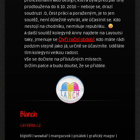
profesionální web design, která byla před pár dny
prodloužena do 8.10. 2010 – neboje se, drazí
soudruzi :D, čest práci a poraženým, je to jen
soutěž, není důležité vyhrát, ale účastnit se. Kdo
nestojí na chodníku, nemiluje republiku…
A další soutěž kolegyně Anny najdete na Layoutsi
taky, jmenuje se
Čtyři roční období
. Kdo máte rádi
podzim stejně jako já, určitě se účastníte. Uděláte
tím kolegyni velkou radost.
Vše se dočtete na příslušných místech.
Držím palce a budu doufat, že se přidáte.
Blanch
candita.cz
bíglofil | wowkař | mangacvok | pisálek | grafický magor |