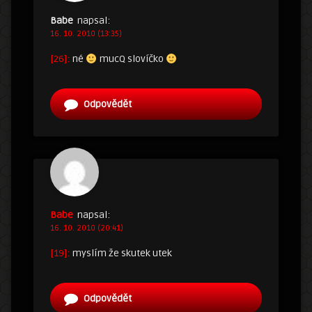
Babe
napsal:
16. 10. 2010 (13:35)
[26]:
né
mucQ slovíčko
Odpovědět
Babe
napsal:
16. 10. 2010 (20:41)
[19]:
myslím že skutek utek
Odpovědět