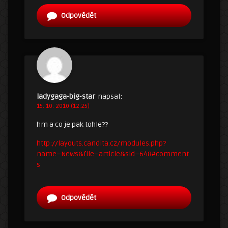
Odpovědět
ladygaga-big-star
napsal:
15. 10. 2010 (12:25)
hm a co je pak tohle??
http://layouts.candita.cz/modules.php?
name=News&file=article&sid=648#comment
s
Odpovědět