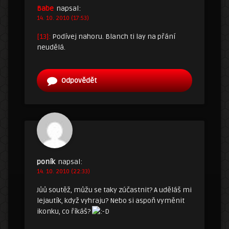
Babe
napsal:
14. 10. 2010 (17:53)
[13]:
Podívej nahoru. Blanch ti lay na přání
neudělá.
Odpovědět
poník
napsal:
14. 10. 2010 (22:33)
Jůů soutěž, můžu se taky zúčastnit? A uděláš mi
lejautík, když vyhraju? Nebo si aspoň vyměnit
ikonku, co říkáš?