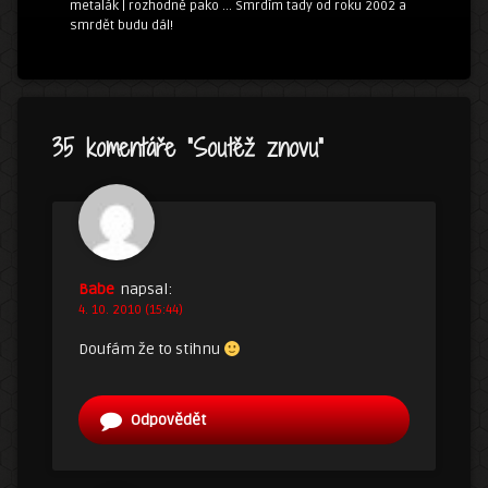
metalák | rozhodně pako ... Smrdím tady od roku 2002 a
smrdět budu dál!
35 komentáře “
Soutěž znovu
”
Babe
napsal:
4. 10. 2010 (15:44)
Doufám že to stihnu
Odpovědět