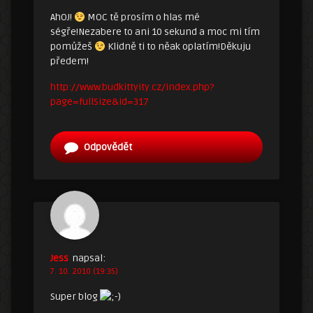
AhOJ!
MOC tě prosím o hlas mé
ségře!Nezabere to ani 10 sekund a moc mi tím
pomůžeš
Klidně ti to něak oplatím!Děkuju
předem!
http://www.budkittyity.cz/index.php?
page=fullSize&id=317
Odpovědět
Jess
napsal:
7. 10. 2010 (19:35)
Super blog