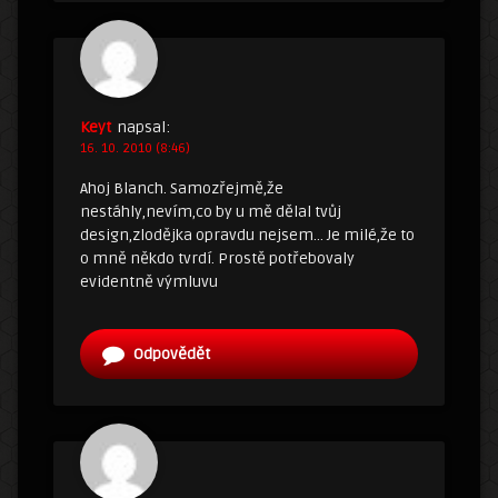
Keyt
napsal:
16. 10. 2010 (8:46)
Ahoj Blanch. Samozřejmě,že
nestáhly,nevím,co by u mě dělal tvůj
design,zlodějka opravdu nejsem… Je milé,že to
o mně někdo tvrdí. Prostě potřebovaly
evidentně výmluvu
Odpovědět