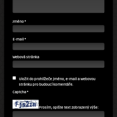
Jméno
*
E-mail
*
Webová stránka
Uložit do prohlížeče jméno, e-mail a webovou
stránku pro budoucí komentáře.
Captcha
*
Prosím, opište text zobrazený výše: