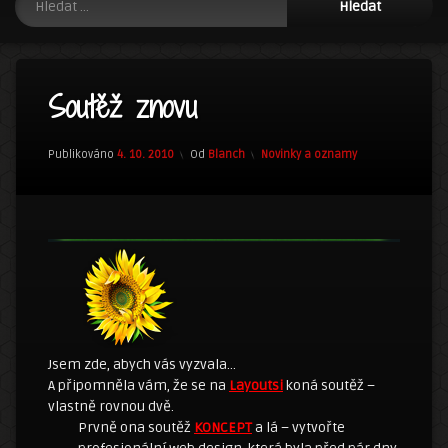
Soutěž znovu
Kategorie:
Publikováno
4. 10. 2010
Od
Blanch
Novinky a oznamy
Jsem zde, abych vás vyzvala…
A připomněla vám, že se na
Layoutsi
koná soutěž –
vlastně rovnou dvě.
Prvně ona soutěž
KONCEPT
a lá – vytvořte