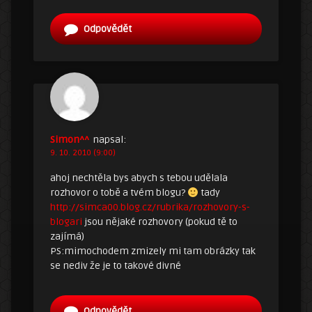
Odpovědět
Simon^^
napsal:
9. 10. 2010 (9:00)
ahoj nechtěla bys abych s tebou udělala
rozhovor o tobě a tvém blogu?
tady
http://simca00.blog.cz/rubrika/rozhovory-s-
blogari
jsou nějaké rozhovory (pokud tě to
zajímá)
PS:mimochodem zmizely mi tam obrázky tak
se nediv že je to takové divné
Odpovědět