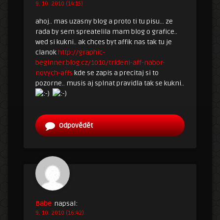
9. 10. 2010 (14:15)
ahoj.. mas uzasny blog a proto ti tu pisu… ze
rada by sem spreatelila mam blog o grafice..
wed si kukni.. ak chces byt affik nas tak tu je
clanok
http://graphic-
beginner.blog.cz/1010/trideni-aff-nabor-
novych-affs
kde se zapis a precitaj si to
pozorne.. musis aj splnat pravidla tak se kukni..
Odpovědět
Babe
napsal:
9. 10. 2010 (16:42)