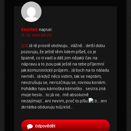
Exosited
napsal:
15. 10. 2010 (20:21)
[23]:
Já tě prostě obdivuju… Vážně… delší dobu
pozoruju, že ještě těm lidem píšeš, co je
špatně, co ti vadí a dáš jim nějaký čas na
nápravu a to jsou pak ještě na tebe příjemní
jak komunistický průjem… Já bych na to náladu
neměl… Já když něco vidim, tak se neptám,
nevzrušuju se, nerozčiluju se, rovnou konám..
Pohádky typu kámoška kámošky… sestra zná
moje heslo… to já ne.. mě absolutně
nezajímají… Ani nevim, proč to píšu
… Jen
zkrtátka obduvuju tvůj klid…
Odpovědět