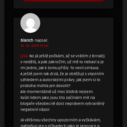
Blanch
napsal:
16. 10. 2010 (0:04)
[24]:
No já ještě počkám, až se vrátím z Brna(tj.
v neděli), a pak zakročím, už mě to nebaví a je
mi jedno, jak k tomu přišly. To není omluva.
A ještě jsem tak drzá, že je obtěžuji s vlastním
vzhledem a autorskými právy, jak jsem si to
proboha mohla jen dovolit?
Ale momentálně už moc klidná nejsem.
Kvůli lidem jako jsou tito začínám mít na
blogaře všeobecně dost neprávem vyhraněný
negativní názor.
Já většinou všechny upozorním a vyčkávám,
nahlašuji jen v případech jako je ignorace a