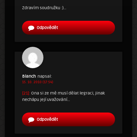
Zdravím soudružku :)…
Odpovědět
Blanch
napsal:
15. 10. 2010 (17:54)
[21]:
Ona si ze mě musí dělat legraci, jinak
nechápu její uvažování…
Odpovědět