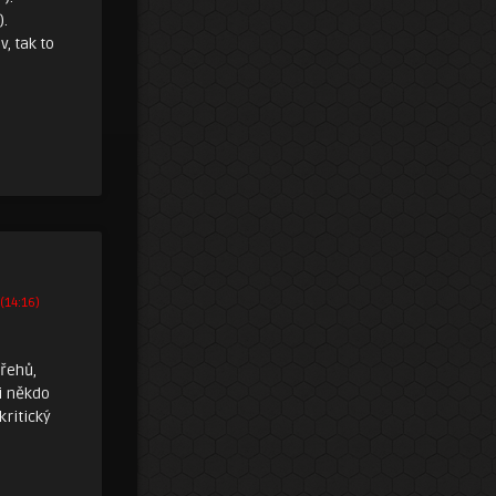
.
, tak to
 (14:16)
řehů,
i někdo
kritický