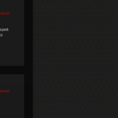
 (14:37)
ojaté.
 (14:40)