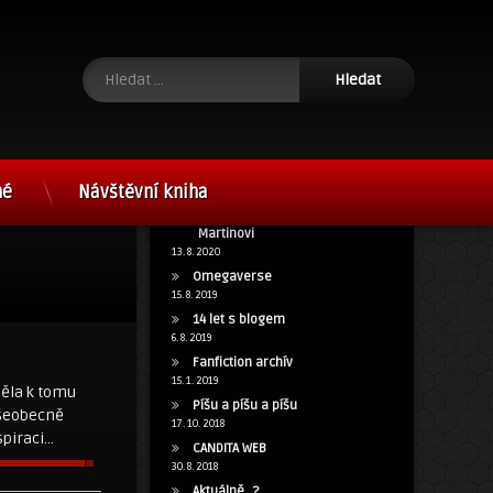
Vyhledávání
né
Návštěvní kniha
15 let s blog.cz a poděkování
Martinovi
13. 8. 2020
Omegaverse
15. 8. 2019
14 let s blogem
6. 8. 2019
Fanfiction archív
15. 1. 2019
měla k tomu
Píšu a píšu a píšu
všeobecně
17. 10. 2018
spiraci…
CANDITA WEB
30. 8. 2018
Aktuálně…?