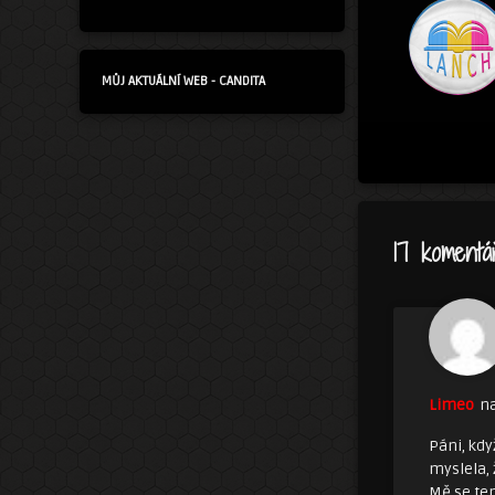
MŮJ AKTUÁLNÍ WEB - CANDITA
17 komentá
Limeo
na
Páni, kdy
myslela,
Mě se ten