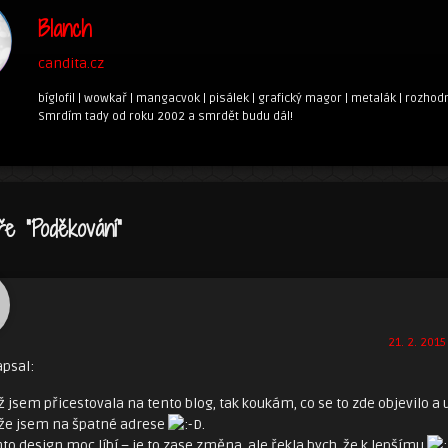
Blanch
candita.cz
bíglofil | wowkař | mangacvok | pisálek | grafický magor | metalák | rozhodn
Smrdím tady od roku 2002 a smrdět budu dál!
ře “
Poděkování
”
21. 2. 2015
psal:
ž jsem přicestovala na tento blog, tak koukám, co se to zde objevilo a 
 že jsem na špatné adrese
.
to design moc líbí – je to zase změna, ale řekla bych, že k lepšímu