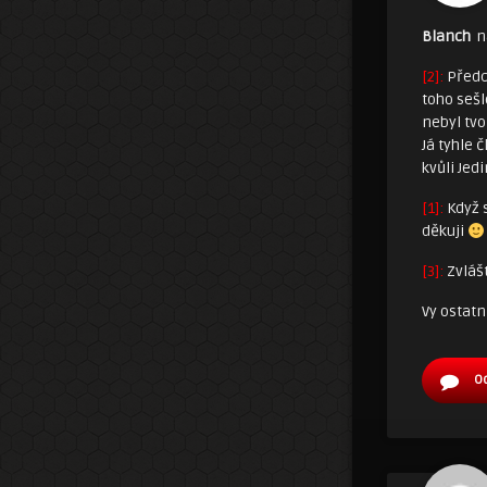
Blanch
n
[2]:
Předc
toho sešl
nebyl tv
Já tyhle 
kvůli Je
[1]:
Když s
děkuji
[3]:
Zvlášt
Vy ostat
O