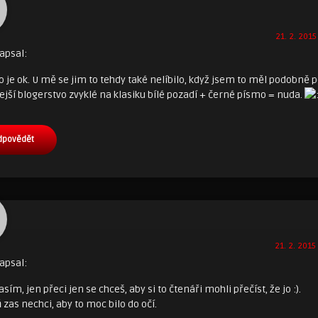
21. 2. 2015
apsal:
je ok. U mě se jim to tehdy také nelíbilo, když jsem to měl podobně p
dejší blogerstvo zvyklé na klasiku bílé pozadí + černé písmo = nuda.
dpovědět
21. 2. 2015
apsal:
sím, jen přeci jen se chceš, aby si to čtenáři mohli přečíst, že jo :).
 zas nechci, aby to moc bilo do očí.