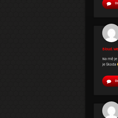
O
Bloud. We
Na mě je
je škoda
O