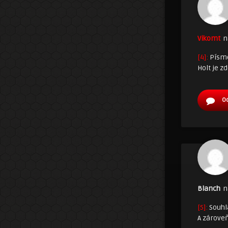
Vikomt
n
[4]:
Písmo 
Holt je z
O
Blanch
n
[5]:
Souhla
A zároveň