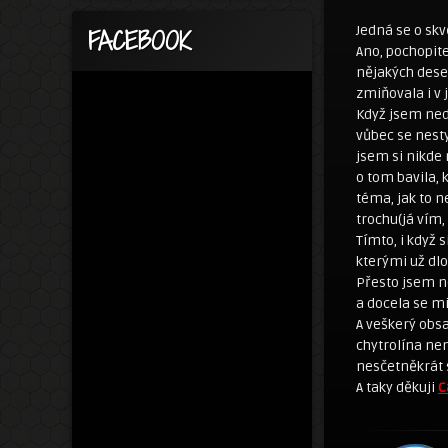
Jedná se o sk
FACEBOOK
Ano, pochopit
nějakých dese
zmiňovala i v 
Když jsem nedá
vůbec se nest
jsem si nikde 
o tom bavila, 
téma, jak to n
trochu(já vím,
Tímto, i když 
kterými už dlo
Přesto jsem n
a docela se mi
A veškerý obsa
chytrolína nen
nesčetněkrát
A taky děkuji
C