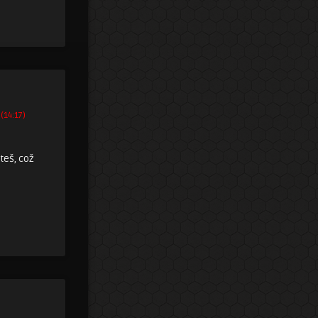
 (14:17)
teš, což