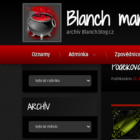
Blanch ma
archív Blanch.blog.cz
Přejít
k
Oznamy
Adminka
Zpovědnic
RUBRIKY
obsahu
Poděková
webu
RUBRIKY
Publikováno
21. 
ARCHÍV
ARCHÍV