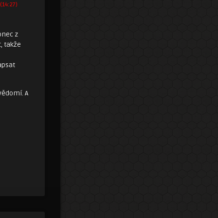
 (14:27)
onec z
, takže
apsat
evědomí. A