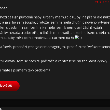
21. 2. 2015
apsal:
hozí design původně nebyl určený mému blogu, byl na přání, ale nak
o a já si ho sem šoupla, protože jsem neměla chuť nic nového vytvářet
ořen s osobním zanícením. Neměla jsem k němu ani žádný vztah.
články nerada u sebe píšu, u jiných mi nevadí, ale tenhle jsem chtěla n
dimu a taky mě k tomu motivovala Carmen na fb
i člověk prochází jeho galerie designu, tak prostě ztrácí veškeré seb
ní, dívala jsem se přes tři počítače a kontrast se mi zdál dost vysoký.
ní máte s písmem taky problém?
dpovědět