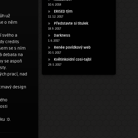
10. 6. 2018
ERISED tým
ůh už
11. 12. 2017
 se o něm
Představte si titulek
18. 9. 2017
í svého a
Darkness
1. 6. 2017
dy credits
Renée povídkový web
jsem se s ním
30. 5. 2017
há debata na
Květinkoidní cosi-tajbl
 by se aspoň
29. 5. 2017
sty.
lých prací, nad
 tmavý design
kého
osti
ku :D.