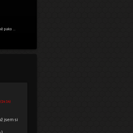
ě pako ...
 (14:14)
už jsem si
.