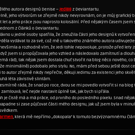
vělého autora designů Denise –
Jedi88
z Deviantartu.
elně, jeho výtvorům se zřejmě nikdy nevyrovnám, on je můj grafický b
t let a jeho práce jsou naprosto kolosální. Před nějakým časem jsem
jednom z článků o Deviantartu.
vno u jedné osoby spatřila, že zneužila části jeho designů k vytvořen
yděla vydávat to za své, což mě u takového známého autora udivuje(te
nevšimla a rozhodně vím, že Jedi tohle nepovoluje, protože před lety 
když jsem si propůjčovala jeho vzhled a následovalo zamítnutí a dlou
emá rád), tak nějak jsem dostala chuť stvořit na blog něco nového, co
 že minimálně) podobalo jeho stylu. No, mám před sebou ještě dost ce
si to autor zřejmě nikdy nepřečte, děkuji Jedimu za existenci jeho skvě
uhá léta závistivě slintám.
esmírně ráda, že snad po roce, dvou se mi povedlo vytvořit si na blog
 zamlouvá, leč nejde nastavit úplně tak, jak bych si přála.
h je čistě má a má práce, od prvního do posledního pixelu. Snad něja
apadne si zase půjčovat části mého designu, jak už jsem byla v minul
 svědkem.
armen
, která mě nepřímo „dokopala“ k tomuto bezvýznamnému člán