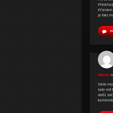
Předchozí
Přiznám s
je fakt 
O
Vikomt
n
Tohle mo
tady mě b
další, za
komentá