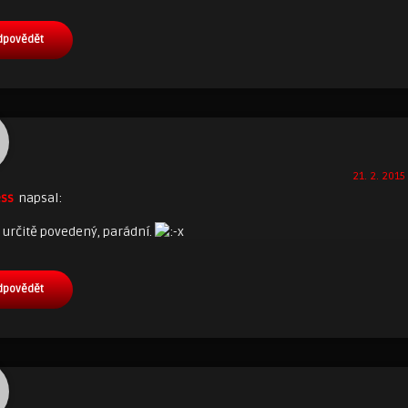
dpovědět
21. 2. 2015
ess
napsal:
 určitě povedený, parádní.
dpovědět