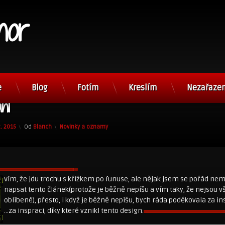
nor
e
Blog
Fotím
Kreslím
Nezařaze
ní
Kategorie:
2. 2015
Od
Blanch
Novinky a oznamy
Vím, že jdu trochu s křížkem po funuse, ale nějak jsem se pořád ne
napsat tento článek(protože je běžně nepíšu a vím taky, že nejsou 
oblíbené), přesto, i když je běžně nepíšu, bych ráda poděkovala za in
…za inspraci, díky které vznikl tento design.