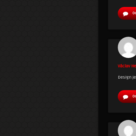
O
Václav H
Design je
O