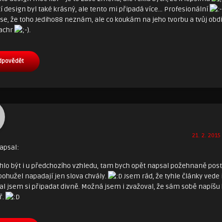
 design byl také krásný, ale tento mi připadá více… Profesionální
e, že toho Jediho88 neznám, ale co koukám na jeho tvorbu a tvůj obdiv
machr
.
dpovědět
21. 2. 2015
apsal:
hlo být i u předchozího vzhledu, tam bych opět napsal požehnaně post
ohužel napadají jen slova chvály.
Jsem rád, že tyhle články vede 
čal jsem si připadat divně. Možná jsem i zvažoval, že sám sobě napíšu 
ř.