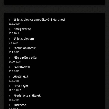
15 let s blog.cz a poděkování Martinovi
13. 8. 2020
Omegaverse
15. 8. 2019
14 let s blogem
6. 8. 2019
Fanfiction archív
15. 1. 2019
Píšu a píšu a píšu
17. 10. 2018
CANDITA WEB
30. 8. 2018
Aktuálně…?
10. 6. 2018
ERISED tým
11. 12. 2017
Představte si titulek
18. 9. 2017
Darkness