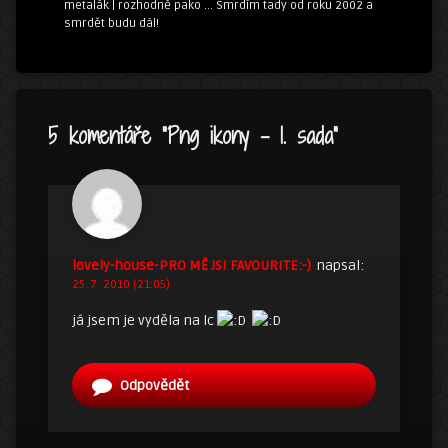
metalák | rozhodně pako ... Smrdím tady od roku 2002 a
smrdět budu dál!
5 komentáře “
Png ikony – 1. sada
”
lovely-house-PRO MĚ JSI FAVOURITE:-)
napsal:
25. 7. 2010 (21:05)
já jsem je vyděla na lc
Odpovědět