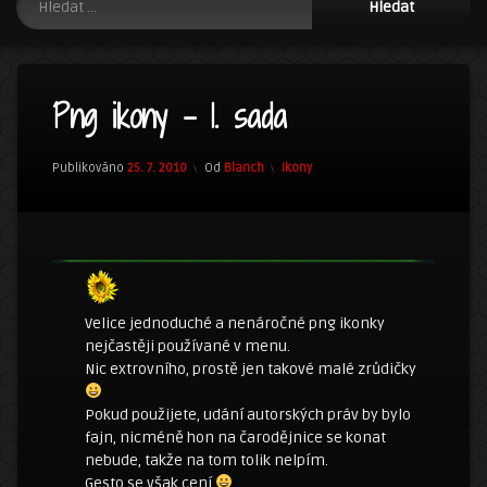
Png ikony – 1. sada
Kategorie:
Publikováno
25. 7. 2010
Od
Blanch
Ikony
Velice jednoduché a nenáročné png ikonky
nejčastěji používané v menu.
Nic extrovního, prostě jen takové malé zrůdičky
Pokud použijete, udání autorských práv by bylo
fajn, nicméně hon na čarodějnice se konat
nebude, takže na tom tolik nelpím.
Gesto se však cení