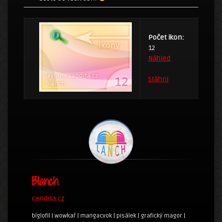
Počet ikon:
12
Náhled
Stáhni
Blanch
candita.cz
bíglofil | wowkař | mangacvok | pisálek | grafický magor |