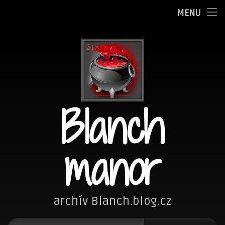
Oznamy
MENU
Přejít
Adminka
k
obsahu
Zpovědnice
webu
Blog
Blanch
Fotím
Kreslím
manor
Nezařazené
Návštěvní kniha
archív Blanch.blog.cz
Vyhledávání