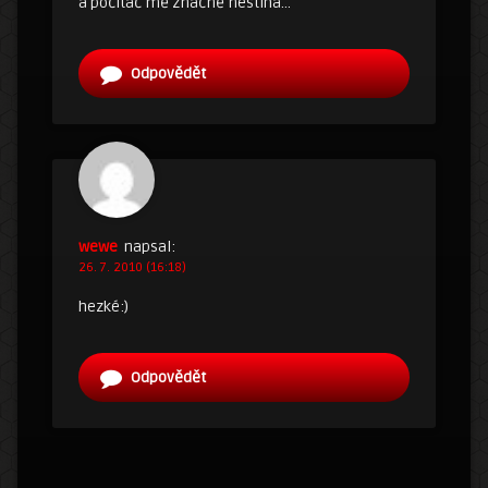
a počítač mě značně nestíhá…
Odpovědět
wewe
napsal:
26. 7. 2010 (16:18)
hezké:)
Odpovědět