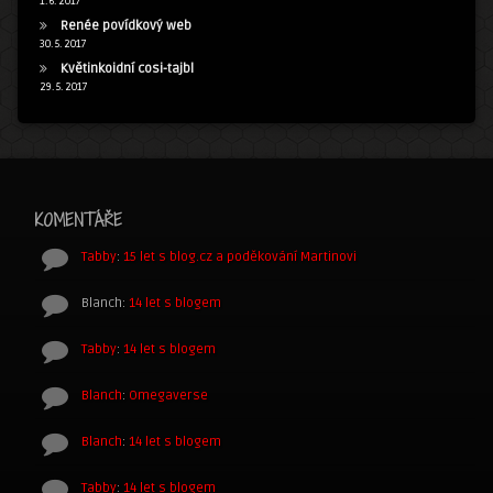
1. 6. 2017
Renée povídkový web
30. 5. 2017
Květinkoidní cosi-tajbl
29. 5. 2017
KOMENTÁŘE
Tabby
:
15 let s blog.cz a poděkování Martinovi
Blanch
:
14 let s blogem
Tabby
:
14 let s blogem
Blanch
:
Omegaverse
Blanch
:
14 let s blogem
Tabby
:
14 let s blogem