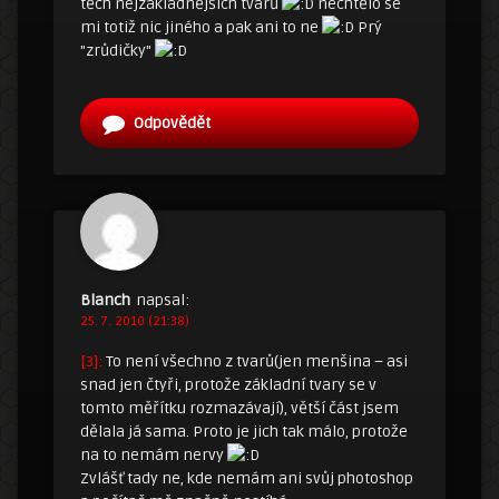
těch nejzákladnějších tvarů
nechtělo se
mi totiž nic jiného a pak ani to ne
Prý
"zrůdičky"
Odpovědět
Blanch
napsal:
25. 7. 2010 (21:38)
[3]:
To není všechno z tvarů(jen menšina – asi
snad jen čtyři, protože základní tvary se v
tomto měřítku rozmazávají), větší část jsem
dělala já sama. Proto je jich tak málo, protože
na to nemám nervy
Zvlášť tady ne, kde nemám ani svůj photoshop