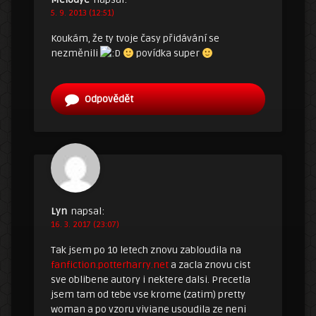
5. 9. 2013 (12:51)
Koukám, že ty tvoje časy přidávání se
nezměnili
povídka super
Odpovědět
Lyn
napsal:
16. 3. 2017 (23:07)
Tak jsem po 10 letech znovu zabloudila na
fanfiction.potterharry.net
a zacla znovu cist
sve oblibene autory i nektere dalsi. Precetla
jsem tam od tebe vse krome (zatim) pretty
woman a po vzoru viviane usoudila ze neni