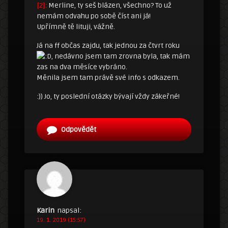
[2]:
Merline, ty seš blázen, všechno? To už
nemám odvahu po sobě číst ani já!
Upřímně tě lituji, vážně.
Já na ff občas zajdu, tak jednou za čtvrt roku
, nedávno jsem tam zrovna byla, tak mám
zas na dva měsíce vybráno.
Měnila jsem tam právě své info s odkazem.
:)) Jo, ty poslední otázky bývají vždy zákeřné!
Odpovědět
Karin
napsal:
19. 1. 2019 (15:57)