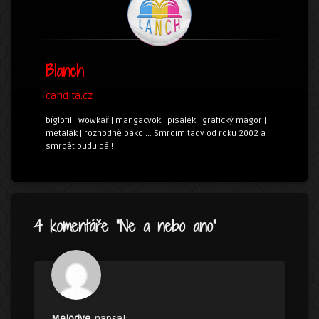
Blanch
candita.cz
bíglofil | wowkař | mangacvok | pisálek | grafický magor |
metalák | rozhodně pako ... Smrdím tady od roku 2002 a
smrdět budu dál!
4 komentáře “
Ne a nebo ano
”
Melodye
napsal: