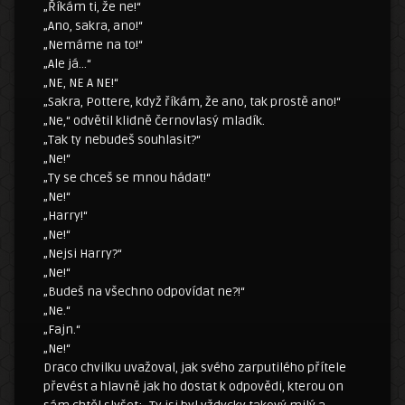
„Říkám ti, že ne!“
„Ano, sakra, ano!“
„Nemáme na to!“
„Ale já…“
„NE, NE A NE!“
„Sakra, Pottere, když říkám, že ano, tak prostě ano!“
„Ne,“ odvětil klidně černovlasý mladík.
„Tak ty nebudeš souhlasit?“
„Ne!“
„Ty se chceš se mnou hádat!“
„Ne!“
„Harry!“
„Ne!“
„Nejsi Harry?“
„Ne!“
„Budeš na všechno odpovídat ne?!“
„Ne.“
„Fajn.“
„Ne!“
Draco chvilku uvažoval, jak svého zarputilého přítele
převést a hlavně jak ho dostat k odpovědi, kterou on