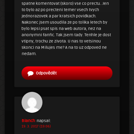
spatne komentovat (skoro) vse co prectu.. Jen
to bylo az po precteni temer vsech tvych
jednorazovek a par kratsich povidkach.
Nakonec jsem usoudila ze po tolika letech by
bylo lepsi psat spis na web autora, nez na
anonymni fanfic. Tak jsem tady. Tenhle je dost
vtipny, trochu ze zivota. U nas to vetsinou
skonci na Milujes me? A na to uz odpoved ne
nedam.
Odpovědět
Blanch
napsal:
19. 3. 2017 (19:06)