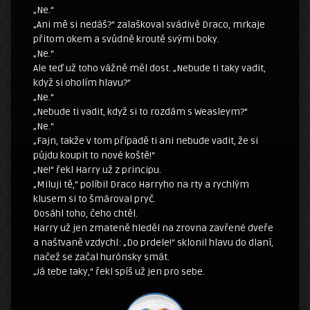
„Ne.“
„Ani mě si nedáš?“ zalaškoval svádivě Draco, mrkaje
přitom okem a svůdně kroutě svými boky.
„Ne.“
Ale teď už toho vážně měl dost. „Nebude ti taky vadit,
když si oholím hlavu?“
„Ne.“
„Nebude ti vadit, když si to rozdám s Weasleym?“
„Ne.“
„Fajn, takže v tom případě ti ani nebude vadit, že si
půjdu koupit to nové koště!“
„Ne!“ řekl Harry už z principu.
„Miluji tě,“ políbil Draco Harryho na rty a rychlým
klusem si to šmároval pryč.
Dosáhl toho, čeho chtěl.
Harry už jen zmateně hleděl na zrovna zavřené dveře
a naštvaně vzdychl: „Do prdele!“ sklonil hlavu do dlaní,
načež se začal hurónsky smát.
„Já tebe taky,“ řekl spíš už jen pro sebe.