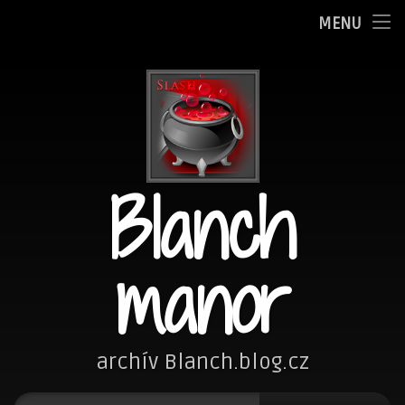
Oznamy
MENU
Přejít
Adminka
k
obsahu
Zpovědnice
webu
Blog
Blanch
Fotím
Kreslím
manor
Nezařazené
Návštěvní kniha
archív Blanch.blog.cz
Vyhledávání