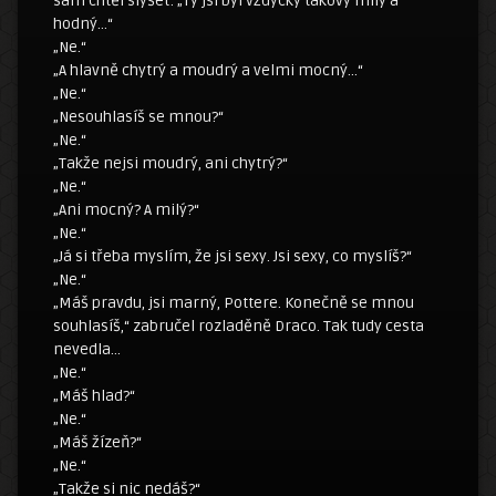
sám chtěl slyšet: „Ty jsi byl vždycky takový milý a
hodný…“
„Ne.“
„A hlavně chytrý a moudrý a velmi mocný…“
„Ne.“
„Nesouhlasíš se mnou?“
„Ne.“
„Takže nejsi moudrý, ani chytrý?“
„Ne.“
„Ani mocný? A milý?“
„Ne.“
„Já si třeba myslím, že jsi sexy. Jsi sexy, co myslíš?“
„Ne.“
„Máš pravdu, jsi marný, Pottere. Konečně se mnou
souhlasíš,“ zabručel rozladěně Draco. Tak tudy cesta
nevedla…
„Ne.“
„Máš hlad?“
„Ne.“
„Máš žízeň?“
„Ne.“
„Takže si nic nedáš?“