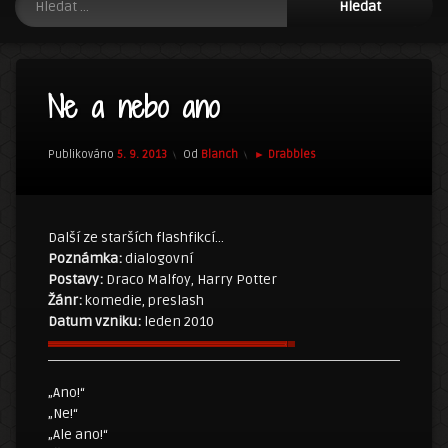
Ne a nebo ano
Kategorie:
Publikováno
5. 9. 2013
Od
Blanch
► Drabbles
Další ze starších flashfikcí…
Poznámka:
dialogovní
Postavy:
Draco Malfoy, Harry Potter
Žánr:
komedie, preslash
Datum vzniku:
leden 2010
„Ano!“
„Ne!“
„Ale ano!“