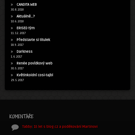
CANDITA WEB
30. 8. 2018
Aktuálně…?
10. 6. 2018
ERISED tým
11. 12. 2017
Představte si titulek
18. 9. 2017
Darkness
1. 6. 2017
Renée povídkový web
30. 5. 2017
Květinkoidní cosi-tajbl
29. 5. 2017
KOMENTÁŘE
Tabby
:
15 let s blog.cz a poděkování Martinovi