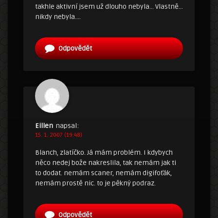
takhle aktivní jsem už dlouho nebyla… Vlastně…
nikdy nebyla….
Odpovědět
Eillen
napsal:
15. 1. 2007 (19:48)
Blanch, zlatíčko. Já mám problém. I kdybych
něco nedej bože nakreslila, tak nemám jak ti
to dodat. nemám scaner, nemám digifoťák,
nemám prostě nic. to je pěkný podraz.
Odpovědět