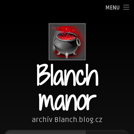
Oznamy
MENU
Přejít
Adminka
k
obsahu
Zpovědnice
webu
Blog
Blanch
Fotím
Kreslím
manor
Nezařazené
Návštěvní kniha
archív Blanch.blog.cz
Vyhledávání