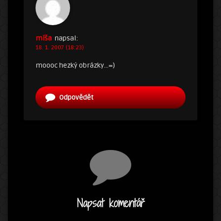
míša
napsal:
18. 1. 2007 (18:23)
moooc hezký obrázky…=)
Odpovědět
Napsat komentář