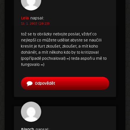
Leia
napsal:
15. 1. 2007 (20:23)
tož se ty obrázky nebojte poslat, vždyť co
nejlepší co můžete udělat abyste se naučili
kreslit je furt zkoušet, zkoušet, a mít koho
dohánět, a mít někoho kdo by to kritizoval
(popřípadě pochvaloval) =) teda aspoň u mě to
fungovalo =)
Odpovědět
Blanch
napsal: