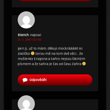
Blanch
napsal:
15. 1. 2007 (23:14)
geri jj…už to mám, děkuji mockráááát! Jsi
zlatíčko
Serou mě na tom dvě věci… že
myšlenky Eragona a Safiry nejsou šikmým
písmem a že Safira je čas od času Zafira
Odpovědět