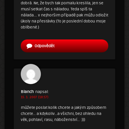
dobrá. Ne, že bych tak pomalu kreslila, jen se
musí setkat čas s náladou. Teda spíš ta
nálada…. v nejhoršim případě pak můžu odložit
úkoly na přestávky.(To je poslední dobou moje
oblíbené.)
Odpovědět
Blanch
napsal:
15. 1. 2007 (18:57)
můžete poslat kolik chcete a jakým způsobem
chcete… a kdykoliv…a všichni, bez ohledu na
věk, pohlaví, rasu, náboženství… :)))