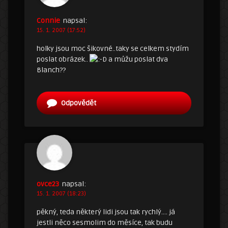
Connie
napsal:
15. 1. 2007 (17:52)
holky jsou moc šikovné..taky se celkem stydím
poslat obrázek..
a můžu poslat dva
Blanch??
Odpovědět
ovce23
napsal:
15. 1. 2007 (18:23)
pěkný, teda některý lidi jsou tak rychlý…. já
jestli něco sesmolim do měsíce, tak budu