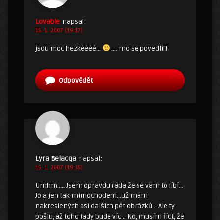
Lovable
napsal:
15. 1. 2007 (19:17)
jsou moc hezkéééé…
…. mo se povedli!!!
Odpovědět
Lyra Belacqa
napsal:
15. 1. 2007 (19:35)
Umhm….. Jsem opravdu ráda že se vám to líbí…
Jo a jen tak mimochodem…už mám
nakreslených asi dalších pět obrázků… Ale ty
pošlu, až toho tady bude víc… No, musím říct, že