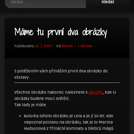
Máme tu první dva obrázky
Kategorie:
Publikováno
15. 1. 2007
Od
Blanch
+ výstava
S potěšením vám přináším první dva obrázky do
výstavy.
Všechny obrázky nakonec naleznete v
GALERII
, kde si
obrázky budete moci zvětšit.
Tak tady je máte.
Autorka tohoto obrázku je Leia a je jí 14 let. Kdo
nepoznal postavu na obrázku, tak je to Marina
Hudsonová z Třinácté komnaty a Dědiců mágů.