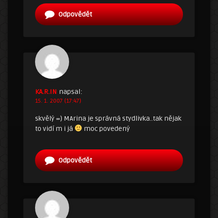
Odpovědět
KA.R.IN
napsal:
15. 1. 2007 (17:47)
skvělý =) MArina je správná stydlivka..tak nějak
to vidí m i já
moc povedený
Odpovědět