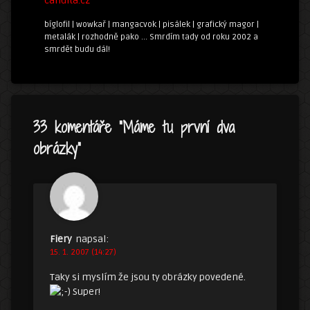
candita.cz
bíglofil | wowkař | mangacvok | pisálek | grafický magor |
metalák | rozhodně pako ... Smrdím tady od roku 2002 a
smrdět budu dál!
33 komentáře “
Máme tu první dva
obrázky
”
Fiery
napsal:
15. 1. 2007 (14:27)
Taky si myslím že jsou ty obrázky povedené.
Super!