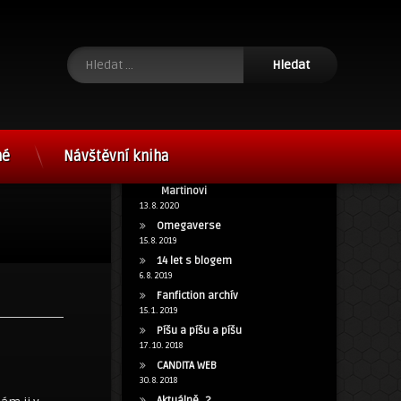
Vyhledávání
né
Návštěvní kniha
15 let s blog.cz a poděkování
Martinovi
13. 8. 2020
Omegaverse
15. 8. 2019
14 let s blogem
6. 8. 2019
Fanfiction archív
15. 1. 2019
Píšu a píšu a píšu
17. 10. 2018
CANDITA WEB
30. 8. 2018
Aktuálně…?