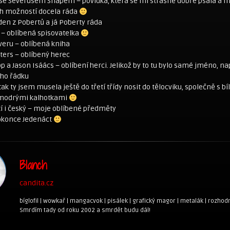
t se Severusem Snapem – povídka, která se mi strašně dobře psala a m
h možností docela ráda
den z Pobertů a já Poberty ráda
g – oblíbená spisovatelka
everu – oblíbená kniha
ers – oblíbený herec
 a Jason Isáács – oblíbení herci. Jelikož by to tu bylo samé jméno, n
oho řádku
tak ty jsem musela ještě do třetí třídy nosit do tělocviku, společně s b
 modrými kalhotkami
izí i český – moje oblíbené předměty
dokonce Jedenáct
Blanch
candita.cz
bíglofil | wowkař | mangacvok | pisálek | grafický magor | metalák | rozhodn
Smrdím tady od roku 2002 a smrdět budu dál!