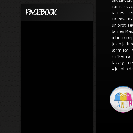
Jak zatoči
rámci svýc
FACEBOOK
James – je
J.K.Rowlin
Jih proti s
James Mast
Johnny Depp
je do jedn
Jarmilky – 
tričkem a
Jazyky – c
A je toho 