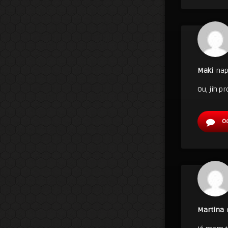
Maki
nap
Ou, jih pr
O
Martina