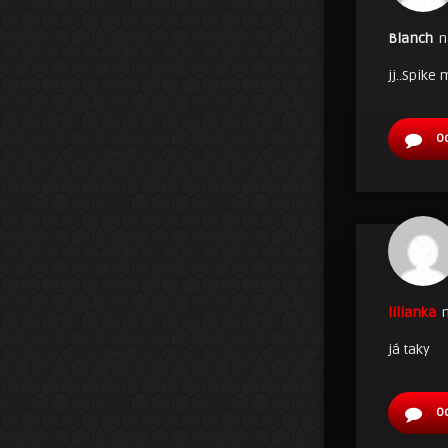
Blanch
n
jj..Spike
O
lilianka
n
já taky
O