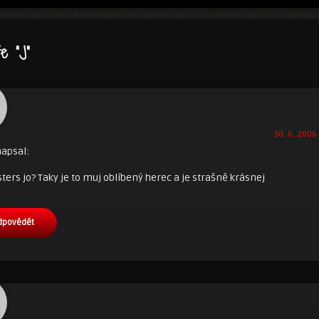
e “
J
”
30. 6. 2006 
apsal:
ers jo? Taky je to muj oblíbený herec a je strašně krásnej
dpovědět