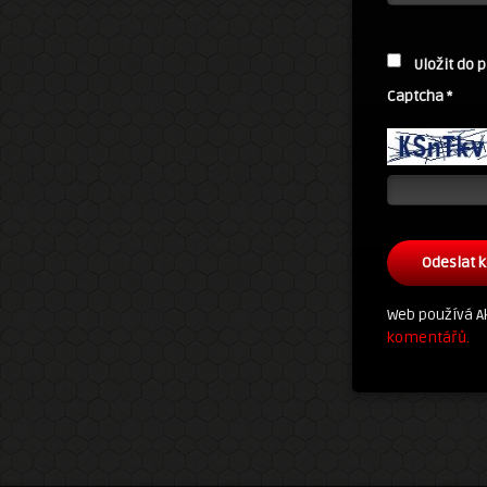
Uložit do 
Captcha
*
Web používá A
komentářů.