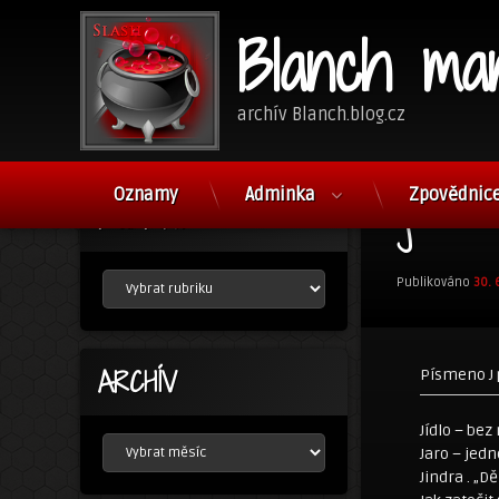
Blanch ma
archív Blanch.blog.cz
Přejít
k
Oznamy
Adminka
Zpovědnic
RUBRIKY
obsahu
J
webu
RUBRIKY
Publikováno
30. 
ARCHÍV
Písmeno J 
Jídlo – bez
ARCHÍV
Jaro – jed
Jindra . „D