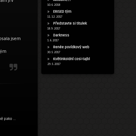
ám ji v
10. 6. 2018
ERISED tým
11. 12. 2017
Představte si titulek
18. 9. 2017
Darkness
apsala jsem
1. 6. 2017
Renée povídkový web
ílým
30. 5. 2017
Květinkoidní cosi-tajbl
29. 5. 2017
ě pako ...