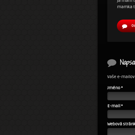
já mam ta
mamka te
O
Napsa
Vaše e-mailov
Jméno
*
E-mail
*
Webová strán