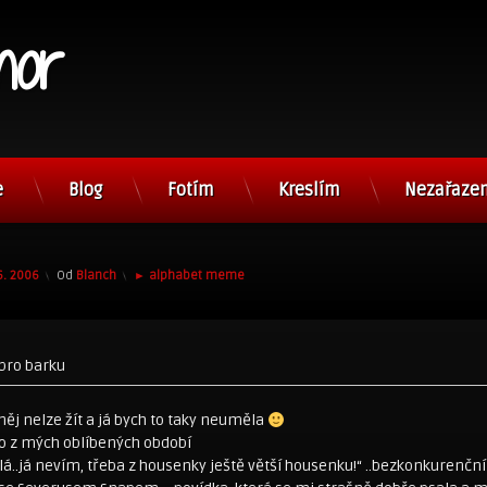
nor
e
Blog
Fotím
Kreslím
Nezařaze
Kategorie:
6. 2006
Od
Blanch
► alphabet meme
pro barku
 něj nelze žít a já bych to taky neuměla
no z mých oblíbených období
ělá..já nevím, třeba z housenky ještě větší housenku!“ ..bezkonkurenční