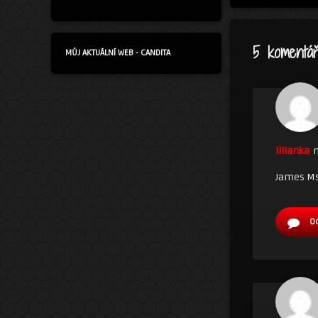
5 komentář
MŮJ AKTUÁLNÍ WEB - CANDITA
lilianka
n
James Mst
O