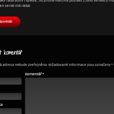
ky ráda Buffy i Spikea…no prostě všechny postavy z toho seriálu (i mo
n seriál má ráda)
dpovědět
t komentář
á adresa nebude zveřejněna.
Vyžadované informace jsou označeny
*
Komentář
*
ka