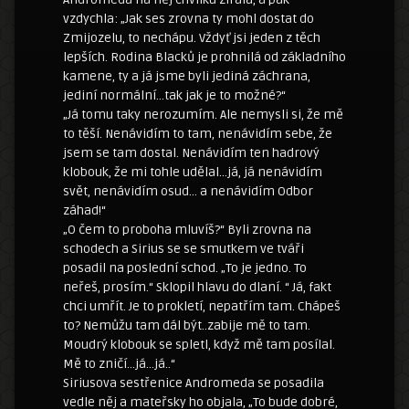
vzdychla: „Jak ses zrovna ty mohl dostat do
Zmijozelu, to nechápu. Vždyť jsi jeden z těch
lepších. Rodina Blacků je prohnilá od základního
kamene, ty a já jsme byli jediná záchrana,
jediní normální…tak jak je to možné?“
„Já tomu taky nerozumím. Ale nemysli si, že mě
to těší. Nenávidím to tam, nenávidím sebe, že
jsem se tam dostal. Nenávidím ten hadrový
klobouk, že mi tohle udělal…já, já nenávidím
svět, nenávidím osud… a nenávidím Odbor
záhad!“
„O čem to proboha mluvíš?“ Byli zrovna na
schodech a Sirius se se smutkem ve tváři
posadil na poslední schod. „To je jedno. To
neřeš, prosím.“ Sklopil hlavu do dlaní. “ Já, fakt
chci umřít. Je to prokletí, nepatřím tam. Chápeš
to? Nemůžu tam dál být..zabije mě to tam.
Moudrý klobouk se spletl, když mě tam posílal.
Mě to zničí…já…já..“
Siriusova sestřenice Andromeda se posadila
vedle něj a mateřsky ho objala, „To bude dobré,