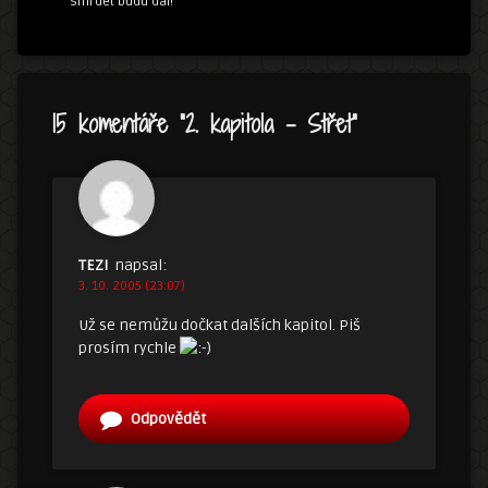
smrdět budu dál!
15 komentáře “
2. kapitola – Střet
”
TEZI
napsal:
3. 10. 2005 (23:07)
Už se nemůžu dočkat dalších kapitol. Piš
prosím rychle
Odpovědět