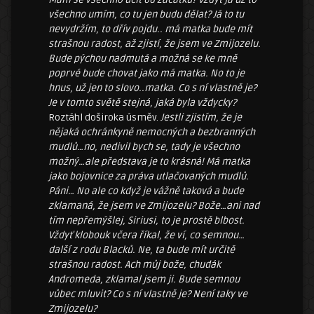
všechno umím, co tu jen budu dělat? Já to tu
nevydržím, to dřív pojdu.. má matka bude mít
strašnou radost, až zjistí, že jsem ve Zmijozelu.
Bude pýchou nadmutá a možná se ke mně
poprvé bude chovat jako má matka. No to je
hnus, už jen to slovo..matka. Co s ní vlastně je?
Je v tomto světě stejná, jaká byla vždycky?
Roztáhl doširoka úsměv.
Jestli zjistím, že je
nějaká ochránkyně nemocných a bezbranných
mudlů…no, nedivil bych se, tady je všechno
možný…ale představa je to krásná! Má matka
jako bojovnice za práva utlačovaných mudlů.
Páni… No ale co když je vážně taková a bude
zklamaná, že jsem ve Zmijozelu? Bože…ani nad
tím nepřemýšlej, Siriusi, to je prostě blbost.
Vždyť klobouk včera říkal, že ví, co semnou…
další z rodu Blacků. Ne, ta bude mít určitě
strašnou radost. Ach můj bože, chudák
Andromeda, zklamal jsem ji. Bude semnou
vůbec mluvit? Co s ní vlastně je? Není taky ve
Zmijozelu?