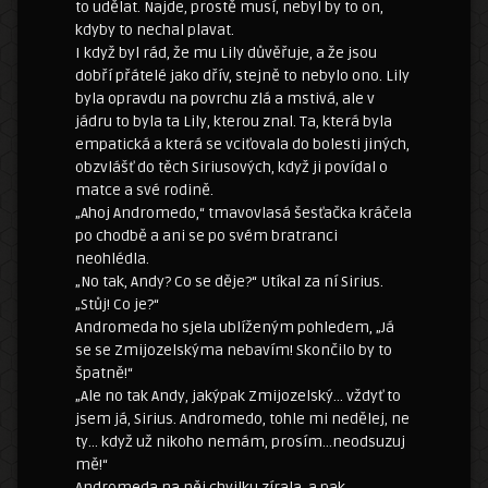
to udělat. Najde, prostě musí, nebyl by to on,
kdyby to nechal plavat.
I když byl rád, že mu Lily důvěřuje, a že jsou
dobří přátelé jako dřív, stejně to nebylo ono. Lily
byla opravdu na povrchu zlá a mstivá, ale v
jádru to byla ta Lily, kterou znal. Ta, která byla
empatická a která se vciťovala do bolesti jiných,
obzvlášť do těch Siriusových, když ji povídal o
matce a své rodině.
„Ahoj Andromedo,“ tmavovlasá šesťačka kráčela
po chodbě a ani se po svém bratranci
neohlédla.
„No tak, Andy? Co se děje?“ Utíkal za ní Sirius.
„Stůj! Co je?“
Andromeda ho sjela ublíženým pohledem, „Já
se se Zmijozelskýma nebavím! Skončilo by to
špatně!“
„Ale no tak Andy, jakýpak Zmijozelský… vždyť to
jsem já, Sirius. Andromedo, tohle mi nedělej, ne
ty… když už nikoho nemám, prosím…neodsuzuj
mě!“
Andromeda na něj chvilku zírala, a pak