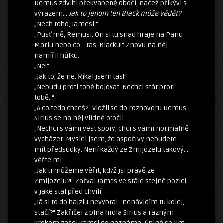
Remus zdvihl překvapeně obočí, načež přikývl s
výrazem…
Jak to jenom ten Black může vědět?
„Nech toho, Jamesi.“
„Pusť mě, Remusi. On si tu snad hraje na Panu
Mariu nebo co… tas, Blacku!“ Znovu na něj
namířil hůlku.
„Ne!“
„Jak to, že ne. Říkal jsem tas!“
„Nebudu proti tobě bojovat. Nechci stát proti
tobě..“
„A co teda chceš?“ Vložil se do rozhovoru Remus.
Sirius se na něj vlídně otočil.
„Nechci s vámi vést spory, chci s vámi normálně
vycházet. Myslel jsem, že aspoň vy nebudete
mít předsudky. Není každý ze Zmijozelu takový…
věřte mi.“
„Jak ti můžeme věřit, když jsi právě ze
Zmijozelu?!“ Zařval James ve stále stejné pozici,
v jaké stál před chvílí.
„Já si to do hajzlu nevybral…nenávidím tu kolej,
stačí?“ Zakřičel z plna hrdla Sirius a rázným
krokem zašel kamsi do neznáma. Úplně se jim