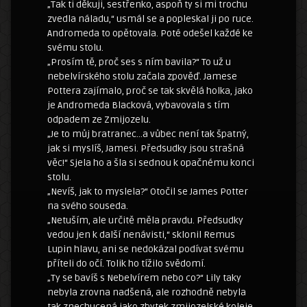
„Tak ti děkuji, sestřenko, aspoň ty si mi trochu
zvedla náladu,“ usmál se a popleskal ji po ruce.
Andromeda to opětovala. Poté odešel každé ke
svému stolu.
„Prosím tě, proč ses s ním bavila?“ To už u
nebelvírského stolu začala zpověď. Jamese
Pottera zajímalo, proč se tak skvělá holka, jako
je Andromeda Blacková, vybavovala s tím
odpadem ze Zmijozelu.
„Je to můj bratranec…a vůbec není tak špatný,
jak si myslíš, Jamesi. Předsudky jsou strašná
věc!“ Sjela ho a šla si sednou k opačnému konci
stolu.
„Nevíš, jak to myslela?“ Otočil se James Potter
na svého souseda.
„Netuším, ale určitě měla pravdu. Předsudky
vedou jen k další nenávisti,“ sklonil Remus
Lupin hlavu, ani se nedokázal podívat svému
příteli do očí. Tolik ho tížilo svědomí.
„Ty se bavíš s Nebelvírem nebo co?“ Lily taky
nebyla zrovna nadšená, ale rozhodně nebyla
tak znechucená jako zbytek zmijozelské koleje,