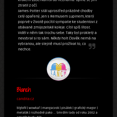
ztratil z očí.
James Potter stál uprostřed prázdné chodby
celý opařený, jen s Remusem Lupinem, který
poprvé v životě pocítil sympatie ke studentovi z
obávané zmijozelské koleje. Cítil spíš lítost.
Viděl v něm tak trochu sebe. Taky byl prokletý a
nevybral si to sám. Někdy holt člověk nemá na
vybranou, ale stejně musí prožívat to, co
nechce.
Blanch
candita.cz
bíglofil | wowkař | mangacvok | pisálek | grafický magor |
metalák | rozhodně pako ... Smrdím tady od roku 2002 a