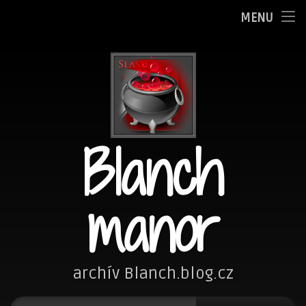
Oznamy
MENU
Přejít
Adminka
k
obsahu
Zpovědnice
webu
Blog
Blanch
Fotím
Kreslím
manor
Nezařazené
Návštěvní kniha
archív Blanch.blog.cz
Vyhledávání