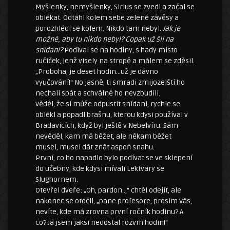
Myšlenky, nemyšlenky, Sirius se zvedl a začal se
oblékat. Odtáhl kolem sebe zelené závěsy a
porozhlédl se kolem. Nikdo tam nebyl.
Jak je
možné, aby tu nikdo nebyl? Copak už šli na
snídani?
Podíval se na hodiny, s hady místo
ručiček, jenž visely na stropě a málem se zděsil.
„Proboha, je deset hodin…už je dávno
vyučování!“ No jasně, ti smradi zmijozelští ho
nechali spát a schválně ho nevzbudili.
Věděl, že si může odpustit snídani, rychle se
oblékl a popadl brašnu, kterou kdysi používal v
Bradavicích, když byl ještě v Nebelvíru. Sám
nevěděl, kam má běžet, ale někam běžet
musel, musel dát znát aspoň snahu.
První, co ho napadlo bylo podívat se ve sklepení
do učebny, kde kdysi mívali Lektvary se
Slughornem.
Otevřel dveře: „Oh, pardon..,“ chtěl odejít, ale
nakonec se otočil, „pane profesore, prosím Vás,
nevíte, kde má zrovna první ročník hodinu? A
co? Já jsem jaksi nedostal rozvrh hodin!“