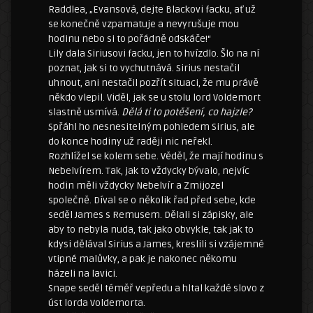
Raddlea, „Evansová, dejte Blackovi facku, ať už
se konečně vzpamatuje a nevyrušuje mou
hodinu nebo si to pořádně odskáče!“
Lily dala Siriusovi facku, jen to hvízdlo. Šlo na ní
poznat, jak si to vychutnává. Sirius nestačil
uhnout, ani nestačil pozřít situaci, že mu právě
někdo vlepil. Viděl, jak se u stolu lord Voldemort
slastně usmívá.
Dělá ti to potěšení, co hajzle?
Spřáhl ho nesnesitelným pohledem Sirius, ale
do konce hodiny už raději nic neřekl.
Rozhlížel se kolem sebe. Věděl, že mají hodinu s
Nebelvírem. Tak, jak to vždycky bývalo, nejvíc
hodin měli vždycky Nebelvír a Zmijozel
společně. Díval se o několik řad před sebe, kde
seděl James s Remusem. Dělali si zápisky, ale
aby to nebyla nuda, tak jako obvykle, tak jak to
kdysi dělával Sirius a James, kreslili si vzájemné
vtipné malůvky, a pak je nakonec někomu
házeli na lavici.
Snape seděl téměř vepředu a hltal každé slovo z
úst lorda Voldemorta.