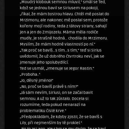
„Moudrý klobouk semnou mluvil,“ smál se Ted,
když se jednou bavil se Siriusem na pokoji,
„říkal, že mám bystrou hlavu. Chtěl mě poslat do
Mrzimoru, ale nakonec mě poslal sem, protože
kořeny mojí rodiny, teda z tátovy strany, sahají
jen a jen do Zmijozelu. Máma měla rodiče
mudly, je strašně hodná… chodila do Mrzimoru.
Myslím, že mám hodně vlastností po ní.“
„Tak proč se bavíš…s tím…s tím,“ teď si Sirius
uvědomil, že už dobrého čtvrtroku neví, jak se
jmenuje jeho spolubydlící.
Ted se usmál, „Jmenuje se Jegor Rastin.“
„Proboha..“
„Jo, děsný jméno!“
„No, proč se bavíš právě s ním?“
„Já sám nevím, Siriusi, on se začal bavit
semnou. A už to tak zůstalo. Docela si
rozumíme, teda pokud nenarazí na
problematiku čisté krve.“
„Předpokládám, že kdyby zjistil, že se bavíš s
Lily, při nejmenším by tě proklel.“
„No to asi ano, ale sám se mu divím, že se baví