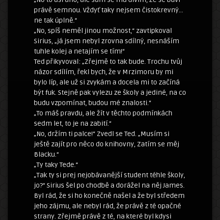
právě semnou. Vždyť taky nejsem čistokrevný…
ne tak úplně.“
„No, spíš neměl jinou možnost,“ zavtipkoval
Sirius, „já jsem nebyl zrovna sdílný, nesnáším
tuhle kolej a netajím se tím!“
Ted přikyvoval: „Zřejmě to tak bude. Trochu tvůj
názor sdílím, řekl bych, že v Mrzimoru by mi
bylo líp, ale už si zvykám a docela mi to začíná
být fuk. Stejně pak vylezu ze školy a jediné, na co
budu vzpomínat, budou mé znalosti.“
„To máš pravdu, ale žít v těchto podmínkách
sedm let, to je na zabití.“
„No, držím ti palce!“ Zvedl se Ted. „Musím si
ještě zajít pro něco do knihovny, Zatím se měj
Blacku.“
„Ty taky Tede.“
„Tak ty si prej nejobávanější student téhle školy,
jo?“ Sirius šel po chodbě a dorážel na něj James.
Byl rád, že si ho konečně našel a že byl středem
jeho zájmu, ale nebyl rád, že právě z té opačné
strany. Zřejmě právě z té, na které byl kdysi