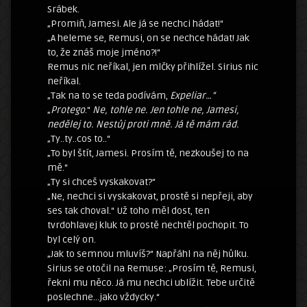
Srábek.
„Promiň, Jamesi. Ale já se nechci hádat!“
„A heleme se, Remusi, on se nechce hádat! Jak
to, že znáš moje jméno?!“
Remus nic neříkal, jen mlčky přihlížel. Sirius nic
neříkal.
„Tak na to se teda podívám,
Expeliar…“
„
Protego
.“
Ne, tohle ne. Jen tohle ne, Jamesi,
nedělej to. Nestůj proti mně. Já tě mám rád.
„Ty..ty..cos to..“
„To byl štít, Jamesi. Prosím tě, nezkoušej to na
mě.“
„Ty si chceš vyskakovat?“
„Ne, nechci si vyskakovat, prostě si nepřeji, aby
ses tak choval.“ Už toho měl dost, ten
tvrdohlavej kluk to prostě nechtěl pochopit. To
byl celý on.
„Jak to semnou mluvíš?“ Napřáhl na něj hůlku.
Sirius se otočil na Remuse: „Prosím tě, Remusi,
řekni mu něco. Já mu nechci ublížit. Tebe určitě
poslechne…jako vždycky.“