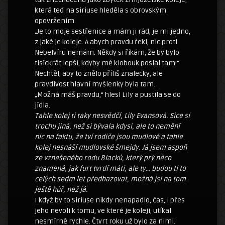
která teď na Siriuse hleděla s obrovským
opovržením.
„Je to moje sestřenice a mám ji rád, je mi jedno,
z jaké je koleje. A abych pravdu řekl, nic proti
Nebelvíru nemám. Někdy si říkám, že by bylo
tisíckrát lepší, kdyby mě klobouk poslal tam!“
Nechtěl, aby to znělo příliš znalecky, ale
pravdivost hlavní myšlenky byla tam.
„Možná máš pravdu,“ hlesl Lily a pustila se do
jídla.
Tahle kolej ti taky nesvědčí, Lily Evansová. Sice si
trochu jiná, než si bývala kdysi, ale to nemění
nic na faktu, že tví rodiče jsou mudlové a tahle
kolej nesnáší mudlovské šmejdy. Já jsem aspoň
ze vznešeného rodu Blacků, který prý něco
znamená, jak furt tvrdí máti, ale ty… budou ti to
celých sedm let předhazovat, možná jsi na tom
ještě hůř, než já.
I když by to Siriuse nikdy nenapadlo, čas, i přes
jeho nevoli k tomu, ve které je koleji, utíkal
nesmírně rychle. Čtvrt roku už bylo za nimi.