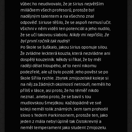
Vůbec ho neudivovalo, že je Sirius největším
miláčkem všech profesorů, protože byl
nadějným talentem a na všechno znal
odpověď. Siriuse těšilo, že se aspoň nemusí učit.
Všichni v něm viděli ten potenciál a jeho nudilo,
že se učí takovou slabotu.
Nikdy mi nepřišlo, že
byl první ročník tak nudný!
Po škole se šuškalo, jakou Sirius oponuje silou.
Že zvládne leckterá kouzla, která nezvládne ani
dospělý kouzelník. Někdy si říkal, že by měl
raději dělat hloupého, ať to není nikomu
podezřelé, ale už bylo pozdě. Jeho pověst se po
škole šířila rychle. Zbytek zmijozelské koleje si
na něj za žádných okolností netroufl, neměli ho
příliš v lásce, asi proto, že ho téměř nikdo
neznal…anebo proto, že se bavil s tou
mudlovskou šmejdkou. Každopádně ve své
koleji neměl tolik známých. Sem tam prohodil
slovo s Tedem Parkinsonem, protože ten, jako
jeden z mála nebyl úplně tak čistokrevný a
neměl temperament jako student Zmijozelu.