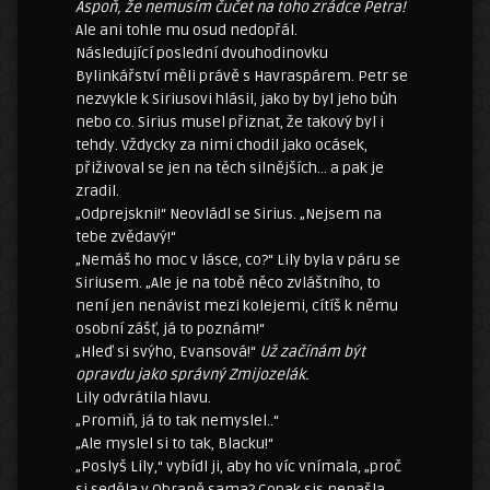
Aspoň, že nemusím čučet na toho zrádce Petra!
Ale ani tohle mu osud nedopřál.
Následující poslední dvouhodinovku
Bylinkářství měli právě s Havraspárem. Petr se
nezvykle k Siriusovi hlásil, jako by byl jeho bůh
nebo co. Sirius musel přiznat, že takový byl i
tehdy. Vždycky za nimi chodil jako ocásek,
přiživoval se jen na těch silnějších… a pak je
zradil.
„Odprejskni!“ Neovládl se Sirius. „Nejsem na
tebe zvědavý!“
„Nemáš ho moc v lásce, co?“ Lily byla v páru se
Siriusem. „Ale je na tobě něco zvláštního, to
není jen nenávist mezi kolejemi, cítíš k němu
osobní zášť, já to poznám!“
„Hleď si svýho, Evansová!“
Už začínám být
opravdu jako správný Zmijozelák.
Lily odvrátila hlavu.
„Promiň, já to tak nemyslel..“
„Ale myslel si to tak, Blacku!“
„Poslyš Lily,“ vybídl ji, aby ho víc vnímala, „proč
si seděla v Obraně sama? Copak sis nenašla