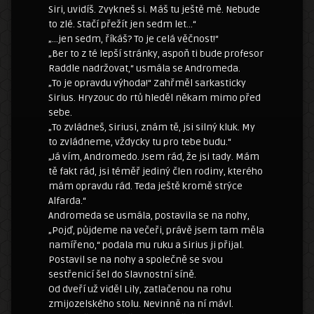
Siri, uvidíš. Zvykneš si. Máš tu ještě mě. Nebude
to zlé. Stačí přežít jen sedm let…“
„…jen sedm, říkáš? To je celá věčnost!“
„Ber to z té lepší stránky, aspoň ti bude profesor
Raddle nadržovat,“ usmála se Andromeda.
„To je opravdu výhoda!“ Zahřměl sarkasticky
Sirius. Hryzouc do rtů hleděl někam mimo před
sebe.
„To zvládneš, Siriusi, znám tě, jsi silný kluk. My
to zvládneme, vždycky tu pro tebe budu.“
„Já vím, Andromedo. Jsem rád, že jsi tady. Mám
tě fakt rád, jsi téměř jediný člen rodiny, kterého
mám opravdu rád. Teda ještě kromě strýce
Alfarda.“
Andromeda se usmála, postavila se na nohy,
„Pojď, půjdeme na večeři, právě jsem tam měla
namířeno,“ podala mu ruku a Sirius ji přijal.
Postavil se na nohy a společně se svou
sestřenicí šel do Slavnostní síně.
Od dveří už viděl Lily, zatlačenou na rohu
zmijozelského stolu. Nevinně na ní mávl.