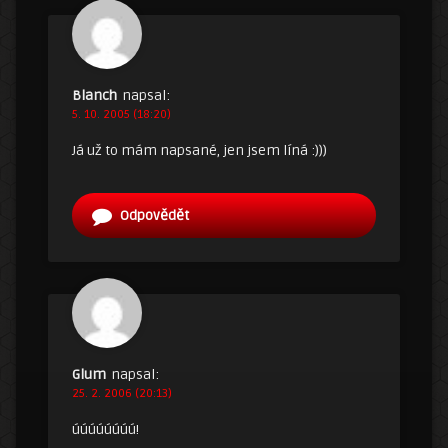
Blanch
napsal:
5. 10. 2005 (18:20)
Já už to mám napsané, jen jsem líná :)))
Odpovědět
Glum
napsal:
25. 2. 2006 (20:13)
úúúúúúúú!