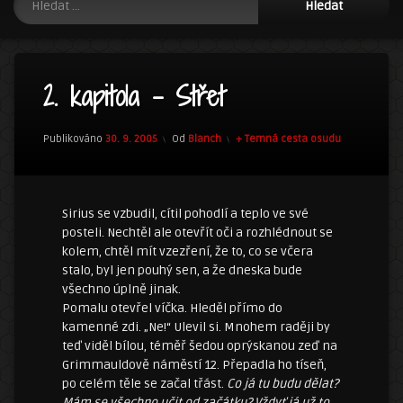
2. kapitola – Střet
Kategorie:
Publikováno
30. 9. 2005
Od
Blanch
+ Temná cesta osudu
Sirius se vzbudil, cítil pohodlí a teplo ve své
posteli. Nechtěl ale otevřít oči a rozhlédnout se
kolem, chtěl mít vzezření, že to, co se včera
stalo, byl jen pouhý sen, a že dneska bude
všechno úplně jinak.
Pomalu otevřel víčka. Hleděl přímo do
kamenné zdi. „Ne!“ Ulevil si. Mnohem raději by
teď viděl bílou, téměř šedou oprýskanou zeď na
Grimmauldově náměstí 12. Přepadla ho tíseň,
po celém těle se začal třást.
Co já tu budu dělat?
Mám se všechno učit od začátku? Vždyť já už to