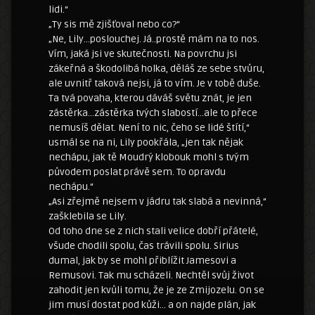
lidi.“
„Ty sis mě zjišťoval nebo co?“
„Ne, Lily…poslouchej. Já..prostě mám na to nos.
Vím, jaká jsi ve skutečnosti. Na povrchu jsi
zákeřná a škodolibá holka, děláš ze sebe stvůru,
ale uvnitř taková nejsi, já to vím. Je v tobě duše.
Ta tvá povaha, kterou dáváš světu znát, je jen
zástěrka…zástěrka tvých slabostí…ale to přece
nemusíš dělat. Není to nic, čeho se lidé štítí,“
usmál se na ni, Lily pookřála, „jen tak nějak
nechápu, jak tě Moudrý klobouk mohl s tvým
původem poslat právě sem. To opravdu
nechápu.“
„Asi zřejmě nejsem v jádru tak slabá a nevinná,“
zašklebila se Lily.
Od toho dne se z nich stali velice dobří přátelé,
všude chodili spolu, čas trávili spolu. Sirius
dumal, jak by se mohl přiblížit Jamesovi a
Remusovi. Tak mu scházeli. Nechtěl svůj život
zahodit jen kvůli tomu, že je ze Zmijozelu. On se
jim musí dostat pod kůži… a on najde plán, jak