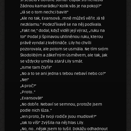
žádnou kamarádku? Kolik vás je na pokoji?“
„Já se o tom nechci bavit!“
„Ale no tak, Evansová…mně můžeš věřit. Já tě
nezklamu.“ Podezřívavě se na něj podívala.
„Fakt ne,“ dodal, když viděl její výraz, „ruku na
to!“ Podal ji špinavou uhliněnou ruku, kterou
právě vyndal z květináče. Lily ho chvíli
pozorovala, ale potom se usmála. Ne tím svým
škodolibým a zákeřným úsměvem, ale tak, jak
se vždycky uměla
stará
Lily smát.
„Jsme tam čtyři!“
„No a to se ani jedna s tebou nebaví nebo co?“
„Ne!“
„A proč?“
„Proto..“
„Evansová!!“
„No dobře. Nebaví se semnou, protože jsem
podle nich lůza..“
„Jen proto, že tvoji rodiče jsou mudlové?“
„Jak to víš!“ Zvýšila na něj hlas Lily.
„No, no…nějak jsem to tušil. Dokážu odhadnout