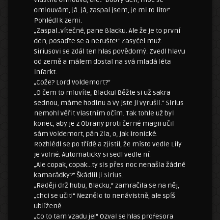
omlouvám, já..já, zaspal jsem, je mi to líto!“
Pohlédl k zemi.
„Zaspal..vítečné, pane Blacku. Ale že je to první
den, posaďte se a nerušte!“ Zasyčel muž.
Siriusovi se zdál ten hlas povědomý. Zvedl hlavu
od země a málem dostal na svá mladá léta
infarkt.
„Cože? Lord Voldemort?“
„O čem to mluvíte, Blacku! Běžte si už sakra
sednou, máme hodinu a Vy jste ji vyrušil.“ Sirius
nemohl věřit vlastním očím. Tak tohle už byl
konec, aby je z Obrany proti černé magii učil
sám Voldemort, pán Zla, o, jak ironické.
Rozhlédl se po třídě a zjistil, že místo vedle Lily
je volné. Automaticky si sedl vedle ní.
„Ale copak, copak…ty sis přes noc nenašla žádné
kamarádky?“ Škádlil ji Sirius.
„Raději drž hubu, Blacku,“ zamračila se na něj,
„chci se učit!“ Neznělo to nenávistně, ale spíš
ublíženě.
„Co to tam vzadu je!“ Ozval se hlas profesora