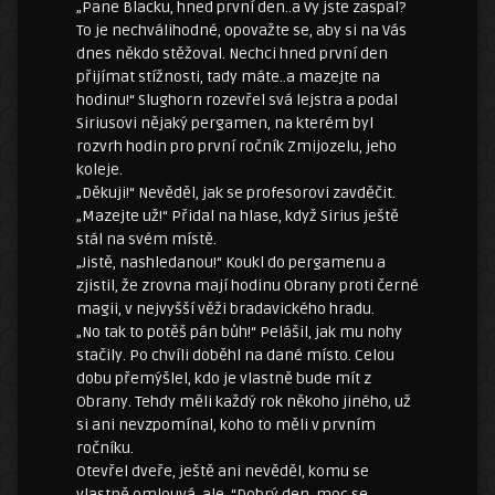
„Pane Blacku, hned první den..a Vy jste zaspal?
To je nechválihodné, opovažte se, aby si na Vás
dnes někdo stěžoval. Nechci hned první den
přijímat stížnosti, tady máte..a mazejte na
hodinu!“ Slughorn rozevřel svá lejstra a podal
Siriusovi nějaký pergamen, na kterém byl
rozvrh hodin pro první ročník Zmijozelu, jeho
koleje.
„Děkuji!“ Nevěděl, jak se profesorovi zavděčit.
„Mazejte už!“ Přidal na hlase, když Sirius ještě
stál na svém místě.
„Jistě, nashledanou!“ Koukl do pergamenu a
zjistil, že zrovna mají hodinu Obrany proti černé
magii, v nejvyšší věži bradavického hradu.
„No tak to potěš pán bůh!“ Pelášil, jak mu nohy
stačily. Po chvíli doběhl na dané místo. Celou
dobu přemýšlel, kdo je vlastně bude mít z
Obrany. Tehdy měli každý rok někoho jiného, už
si ani nevzpomínal, koho to měli v prvním
ročníku.
Otevřel dveře, ještě ani nevěděl, komu se
vlastně omlouvá, ale..“Dobrý den, moc se