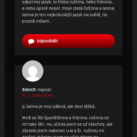
odpornej jazyk, to třeba ruština, nebo fránina…
a nebo úplně nejvíc moje zlatá čeština a latina,
latina je ten nejkrásnější jazyk na světě, no
prostě mňam…
Odpovědět
Blanch
napsal:
26. 3. 2006 (20:45)
jj..latina je moc pěkná, ale dost těžká..
Mně se líbí španělština a fránina..ruština se
mi taky líbí.. no, učeila jsem se už všechny, ale
zůstala jsem nakonec u AJ a ŠJ.. ruštinu mi