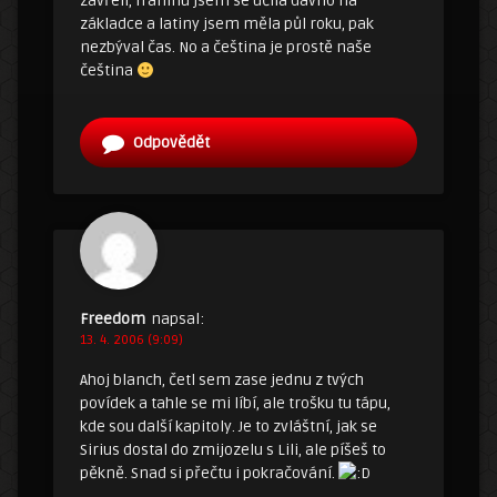
zavřeli, fráninu jsem se učila dávno na
základce a latiny jsem měla půl roku, pak
nezbýval čas. No a čeština je prostě naše
čeština
Odpovědět
Freedom
napsal:
13. 4. 2006 (9:09)
Ahoj blanch, četl sem zase jednu z tvých
povídek a tahle se mi líbí, ale trošku tu tápu,
kde sou další kapitoly. Je to zvláštní, jak se
Sirius dostal do zmijozelu s Lili, ale píšeš to
pěkně. Snad si přečtu i pokračování.