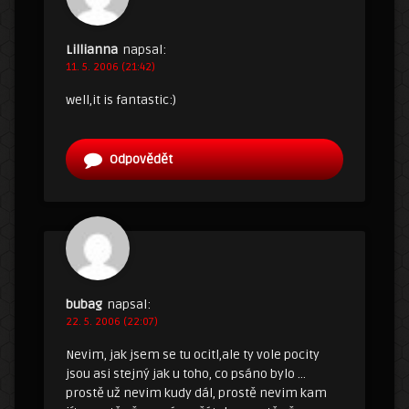
Lillianna
napsal:
11. 5. 2006 (21:42)
well,it is fantastic:)
Odpovědět
bubag
napsal:
22. 5. 2006 (22:07)
Nevim, jak jsem se tu ocitl,ale ty vole pocity
jsou asi stejný jak u toho, co psáno bylo …
prostě už nevim kudy dál, prostě nevim kam