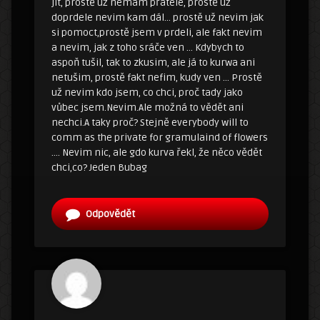
jít, prostě už nemám přátele, prostě už
doprdele nevim kam dál… prostě už nevim jak
si pomoct,prostě jsem v prdeli, ale fakt nevim
a nevim, jak z toho sráče ven … Kdybych to
aspoň tušil, tak to zkusim, ale já to kurwa ani
netušim, prostě fakt nefim, kudy ven … Prostě
už nevim kdo jsem, co chci, proč tady jako
vůbec jsem.Nevim.Ale možná to vědět ani
nechci.A taky proč? Stejně everybody will to
comm as the private for gramulaind of flowers
…. Nevim nic, ale gdo kurva řekl, že něco vědět
chci,co? Jeden Bubag
Odpovědět