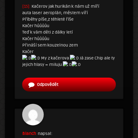
[15]:
Kačerov jak hurikán k nám už míří
auta laser aeroplán, městem víří
Příběhy píše,z téhleté říše
Kačer hůůůůu
Teď k vám děti z dálky letí
Kačer hůůůůu
Přináší sem kouzelnou zem
Kačer
My z kačerova
Já zase Chip ale ty
jejich hlasy = miluju
Odpovědět
Blanch
napsal: