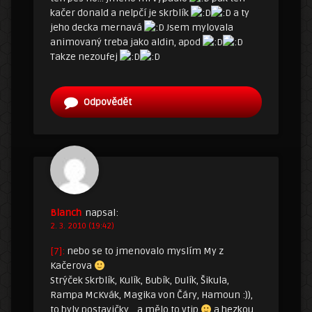
kačer donald a nelpčí je skrblík
a ty
jeho decka mernavá
Jsem mylovala
animovaný treba jako aldin, apod
Takze nezoufej
Odpovědět
Blanch
napsal:
2. 3. 2010 (19:42)
[7]:
nebo se to jmenovalo myslím My z
Kačerova
Strýček Skrblík, Kulík, Bubík, Dulík, Šikula,
Rampa McKvák, Magika von Čáry, Hamoun :)),
to byly postavičky… a mělo to vtip
a hezkou