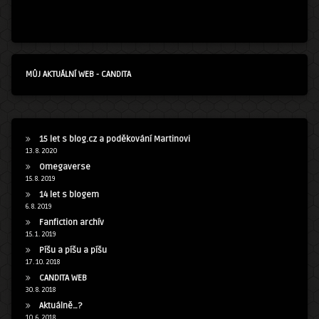
MŮJ AKTUÁLNÍ WEB - CANDITA
15 let s blog.cz a poděkování Martinovi
13. 8. 2020
Omegaverse
15. 8. 2019
14 let s blogem
6. 8. 2019
Fanfiction archív
15. 1. 2019
Píšu a píšu a píšu
17. 10. 2018
CANDITA WEB
30. 8. 2018
Aktuálně…?
10. 6. 2018