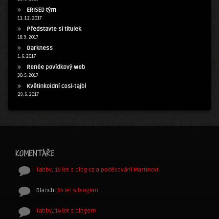
ERISED tým
11. 12. 2017
Představte si titulek
18. 9. 2017
Darkness
1. 6. 2017
Renée povídkový web
30. 5. 2017
Květinkoidní cosi-tajbl
29. 5. 2017
KOMENTÁŘE
Tabby
:
15 let s blog.cz a poděkování Martinovi
Blanch
:
14 let s blogem
Tabby
:
14 let s blogem