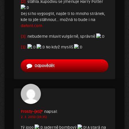
[2]:
stáhla..kupodivu se jmenuje Harry Potter
Dej si ho vygooglit, najde ti to mnoho stránek,
kde to jde stáhnout… možná to bude i na
dafont.com
[3]:
nebudeme mluvit vulgárně, správně
[1]:
No když myslíš
Odpovědět
Frosty~[eS]*
napsal:
2. 3. 2010 (19:35)
Tý jooo
Jaderně bombový
! A stará na