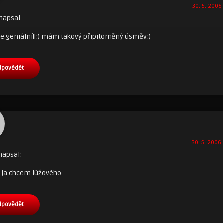
30. 5. 2006 
napsal:
je geniální!!:) mám takový připitoměný úsměv:)
dpovědět
30. 5. 2006 
napsal:
aj ja chcem lúžového
dpovědět