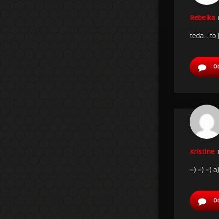
Rebelka
teda… to 
O
Kristine
=) =) =) 
O