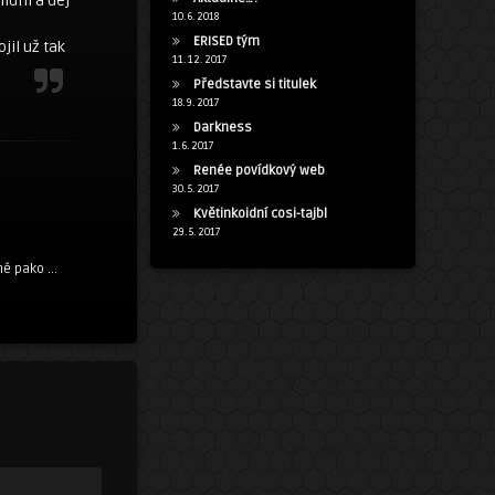
idni a dej
10. 6. 2018
ERISED tým
jil už tak
11. 12. 2017
Představte si titulek
18. 9. 2017
Darkness
1. 6. 2017
Renée povídkový web
30. 5. 2017
Květinkoidní cosi-tajbl
29. 5. 2017
ě pako ...