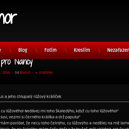
nor
e
Blog
Fotím
Kreslím
Nezařaze
 pro Nancy
Kategorie:
5. 2006
Od
Blanch
► Drabbles
s a jeho chlupatý růžový králíček
á cu lůžového! Nedávej mi toho škaledýho, když cu toho lůžového!“
ciusi, vezmi si černého králíka a drž papulu!“
ti mám povídat, že necu toho čelnýho, cu lůžovýho a nedělej na mě lam