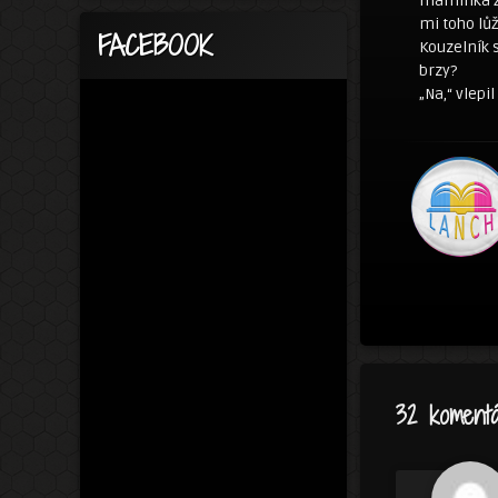
maminka ži
mi toho lů
FACEBOOK
Kouzelník s
brzy?
„Na,“ vlepi
32 komentá