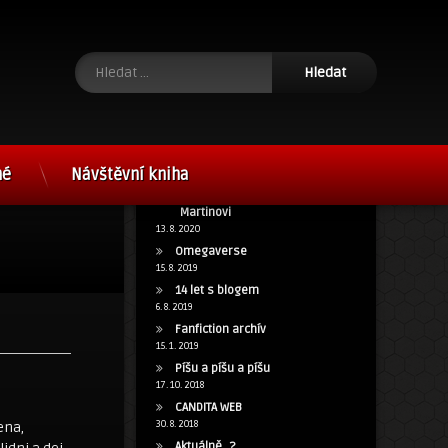
Vyhledávání
né
Návštěvní kniha
15 let s blog.cz a poděkování
Martinovi
13. 8. 2020
Omegaverse
15. 8. 2019
14 let s blogem
6. 8. 2019
Fanfiction archív
15. 1. 2019
Píšu a píšu a píšu
17. 10. 2018
CANDITA WEB
30. 8. 2018
ena,
Aktuálně…?