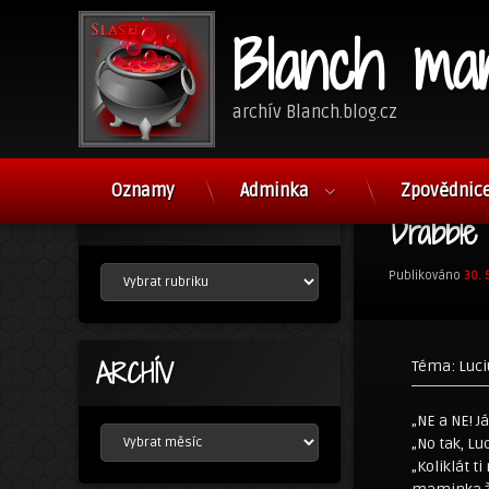
Blanch ma
archív Blanch.blog.cz
Přejít
k
Oznamy
Adminka
Zpovědnic
RUBRIKY
obsahu
Drabble
webu
RUBRIKY
Publikováno
30. 
ARCHÍV
Téma: Luciu
„NE a NE! J
ARCHÍV
„No tak, Lu
„Koliklát 