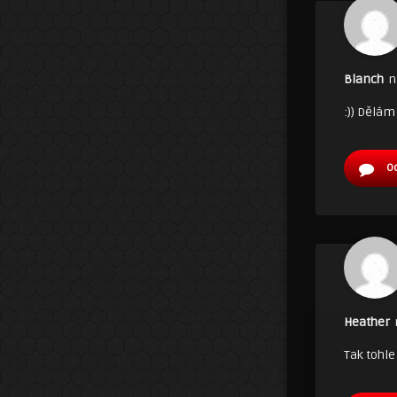
Blanch
n
:)) Dělám
O
Heather
Tak tohle 