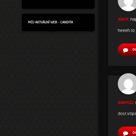
Klarit
na
MŮJ AKTUÁLNÍ WEB - CANDITA
heeeh to j
O
adam22
dost vtip
O