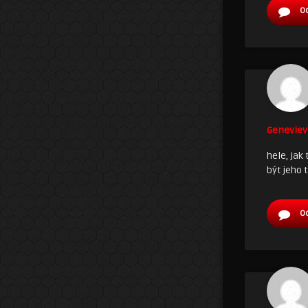
O
Geneviev
hele, jak
být jeho 
O