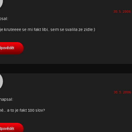
30. 5. 2006 
psal:
e kruteeee se mi fakt libi.. sem se svalila ze zidle:)
dpovědět
30. 5. 2006 
napsal:
né… a to je fakt 100 slov?
dpovědět