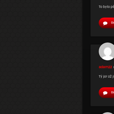
To bylo p
O
adam22
Tý jo! Už
O