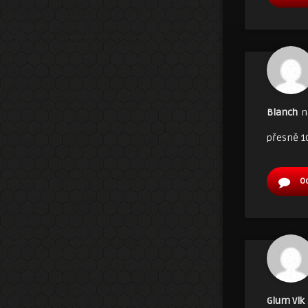
Blanch
n
přesně 10
O
Glum Vlk