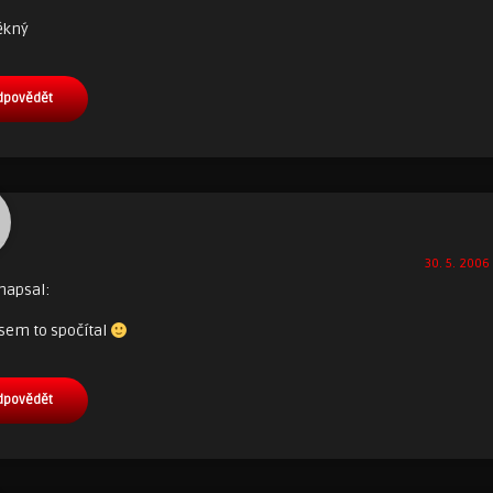
ěkný
dpovědět
30. 5. 2006 
napsal:
 jsem to spočítal
dpovědět