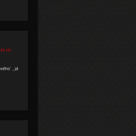
(18:22)
vého´ , já