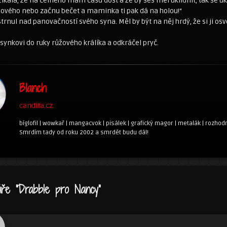
kala, že na čelného mám čašu došt a že by šeš měl uklidnit, tak še ukl
žového nebo začnu bečet a maminka ti pak dá na holou!“
trnul nad panovačností svého syna. Měl by být na něj hrdý, že si ji osvo
l synkovi do ruky růžového králíka a odkráčel pryč.
Blanch
candita.cz
bíglofil | wowkař | mangacvok | pisálek | grafický magor | metalák | rozhodn
Smrdím tady od roku 2002 a smrdět budu dál!
ře “
Drabble pro Nancy
”