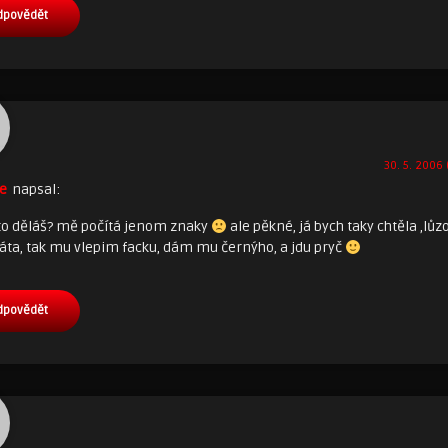
dpovědět
30. 5. 2006 
e
napsal:
 to děláš? mě počítá jenom znaky
ale pěkné, já bych taky chtěla ,lůzo
táta, tak mu vlepim facku, dám mu černýho, a jdu pryč
dpovědět