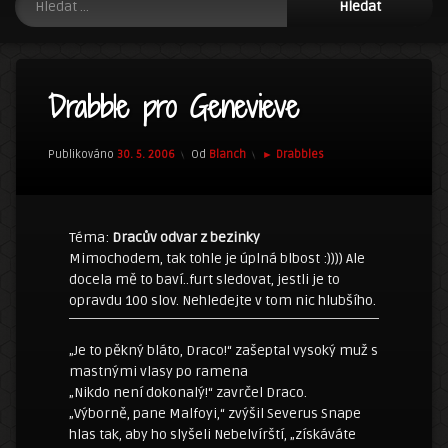
Drabble pro Genevieve
Kategorie:
Publikováno
30. 5. 2006
Od
Blanch
► Drabbles
Téma:
Dracův odvar z bezinky
Mimochodem, tak tohle je úplná blbost :)))) Ale
docela mě to baví..furt sledovat, jestli je to
opravdu 100 slov. Nehledejte v tom nic hlubšího.
„Je to pěkný bláto, Draco!“ zašeptal vysoký muž s
mastnými vlasy po ramena
„Nikdo není dokonalý!“ zavrčel Draco.
„Výborně, pane Malfoyi,“ zvýšil Severus Snape
hlas tak, aby ho slyšeli Nebelvírští, „získáváte