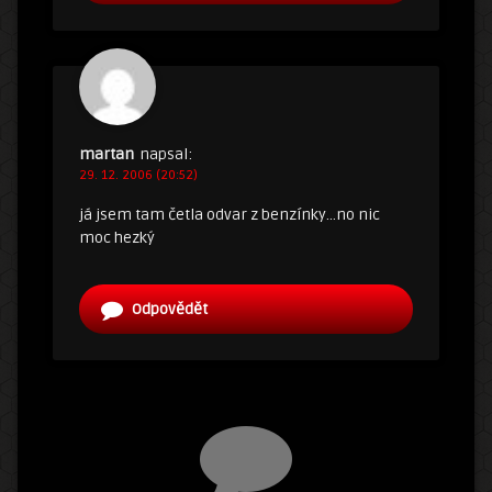
martan
napsal:
29. 12. 2006 (20:52)
já jsem tam četla odvar z benzínky…no nic
moc hezký
Odpovědět