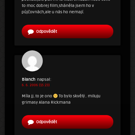
to moc dobrej film,sháněla jsem ho v
půjčovnách,ale u nás ho nemají.
Odpovědět
Blanch
napsal:
6. 6. 2006 (15:23)
Míla jj..to je ono
To bylo skvělý.. miluju
grimasy Alana Rickmana
Odpovědět