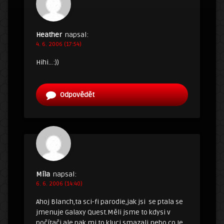
Heather
napsal:
4. 6. 2006 (17:54)
Hihi…:))
Odpovědět
Míla
napsal:
6. 6. 2006 (14:40)
Ahoj Blanch,ta sci-fi parodie,jak jsi se ptala se
jmenuje Galaxy Quest.Měli jsme to kdysi v
počítači,ale pak mi to kluci smazali nebo co.Je