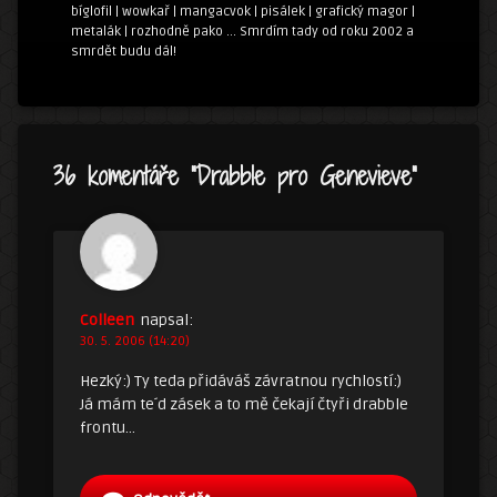
bíglofil | wowkař | mangacvok | pisálek | grafický magor |
metalák | rozhodně pako ... Smrdím tady od roku 2002 a
smrdět budu dál!
36 komentáře “
Drabble pro Genevieve
”
Colleen
napsal:
30. 5. 2006 (14:20)
Hezký:) Ty teda přidáváš závratnou rychlostí:)
Já mám te´d zásek a to mě čekají čtyři drabble
frontu…