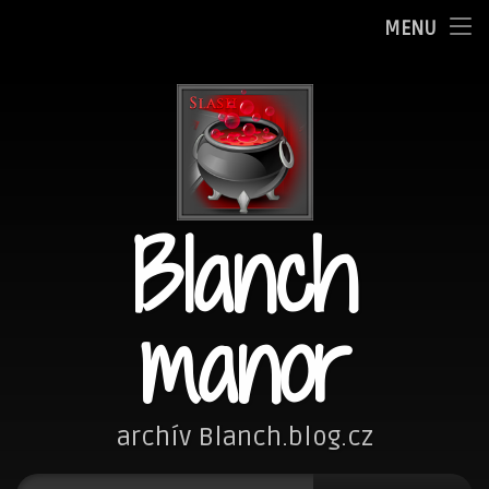
Oznamy
MENU
Přejít
Adminka
k
obsahu
Zpovědnice
webu
Blog
Blanch
Fotím
Kreslím
manor
Nezařazené
Návštěvní kniha
archív Blanch.blog.cz
Vyhledávání