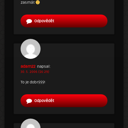
zasmát
Odpovědět
adam22
napsal:
30. 5. 2006 (16:29)
To je dobrýýý!
Odpovědět