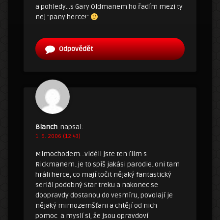
a pohledy…s Gary Oldmanem ho řadím mezi ty
nej "pany herce!"
Odpovědět
Blanch
napsal:
1. 6. 2006 (12:43)
Mimochodem…viděli jste ten film s
Rickmanem..je to spíš jakási parodie..oni tam
hráli herce, co mají točit nějaký fantastický
seriál podobný Star treku a nakonec se
doopravdy dostanou do vesmíru, povolají je
nějaký mimozemšťani a chtějí od nich
pomoc a myslí si, že jsou opravdoví