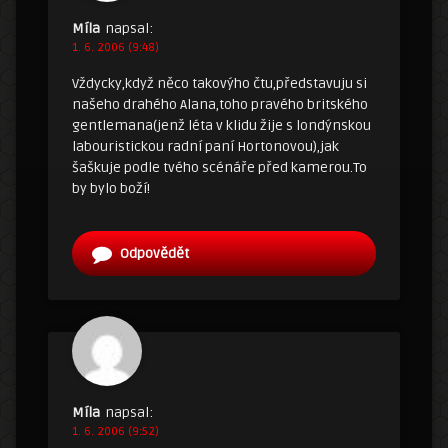
Míla
napsal:
1. 6. 2006 (9:48)
Vždycky,když něco takovýho čtu,představuju si
našeho drahého Alana,toho pravého britského
gentlemana(jenž léta v klidu žije s londýnskou
labouristickou radní paní Hortonovou),jak
šaškuje podle tvého scénáře před kamerou.To
by bylo boží!
Odpovědět
Míla
napsal:
1. 6. 2006 (9:52)