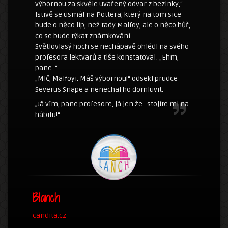
výbornou za skvěle uvařený odvar z bezinky,“
lstivě se usmál na Pottera, který na tom sice
bude o něco líp, než tady Malfoy, ale o něco hůř,
co se bude týkat známkování.
Světlovlasý hoch se nechápavě ohlédl na svého
profesora lektvarů a tiše konstatoval: „Ehm,
pane..“
„Mlč, Malfoyi. Máš výbornou!“ odsekl prudce
Severus Snape a nenechal ho domluvit.
„Já vím, pane profesore, já jen že.. stojíte mi na
hábitu!“
Blanch
candita.cz