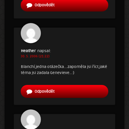
Odpovědět
Heather
napsal:
30. 5. 2006 (21:22)
Blanchí,jedna otázečka….zapoměla jsi říct,jaké
téma jsi zadala Genevieve…:)
Odpovědět