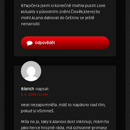
BTW,včera jsem si konečně mohla pustit Love
Astually v původním znění.Člověk,kterej by
mohl ALana dabovat do češtiny se ještě
nenarodil.
Odpovědět
Blanch
napsal:
1. 6. 2006 (12:42)
Heat nezapomněla..máš to napásno nad tím,
pokud si všimneš.
Míla no jo, taky k Alanovi dost inklinuji, mám ho
jako herce hrozně ráda, má úchvatné grimasy