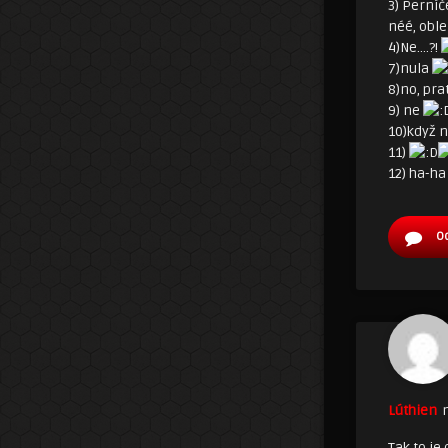
3) Perní
néé, oble
4)Ne….?!
7)nula
8)no, pra
9) ne
10)když 
11)
12) ha-ha
O
Lúthien
Tak to je