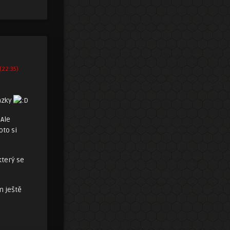
(22:35)
ázky
Ale
to si
který se
m ještě