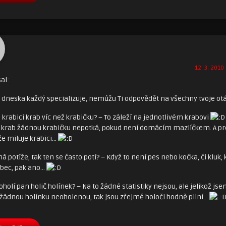
12. 3. 2010 
al:
e dneska každý specializuje, nemůžu Ti odpovědět na všechny tvoje ot
e krabici krab víc než krabičku? – To záleží na jednotlivém krabovi
 krab žádnou krabičku nepotká, pokud není domácím mazlíčkem. A pro
že miluje krabici…
má potíže, tak ten se často potí? – Když to není pes nebo kočka, či kluk, 
ůbec, pak ano…
k oholí pan holič holínek? – Na to žádné statistiky nejsou, ale jelikož jse
 žádnou holínku neoholenou, tak jsou zřejmě holoči hodně pilní…