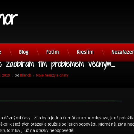
nor
e
Blog
Fotím
Kreslím
Nezařaze
e zaobírám tím problémem věčným…
Kategorie:
3. 2010
Od
Blanch
Moje hemzy a dřisty
a dávnými časy… žila byla jedna čtenářka Krutomluvova, jenž položila
olik složitých otázek a toužila po jejich odpovědi. Nicméně, zlý a ne
Krutomluv jí už na otázky neodpověděl.