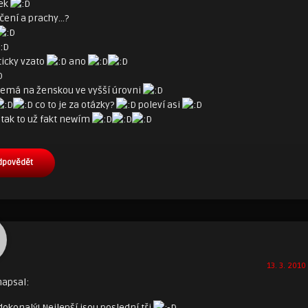
ček
čení a prachy…?
ticky vzato
ano
nemá na ženskou ve vyšší úrovni
co to je za otázky?
poleví asi
 tak to už fakt newím
dpovědět
13. 3. 2010
napsal:
 dokonalý! Nejlepší jsou poslední tři