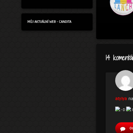
MŮJ AKTUÁLNÍ WEB - CANDITA
14 komentá
atyiya
na
O