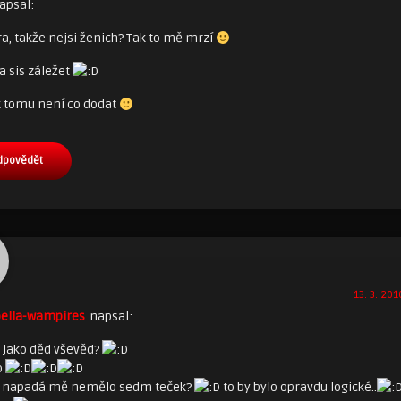
apsal:
a, takže nejsi ženich? Tak to mě mrzí
la sis záležet
k tomu není co dodat
dpovědět
13. 3. 201
ella-wampires
napsal:
jako děd vševěd?
o
 napadá mě nemělo sedm teček?
to by bylo opravdu logické..