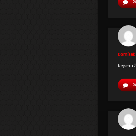
O
Domísek 
Nejsem že
O