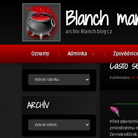
Blanch ma
archív Blanch.blog.cz
Přejít
k
Oznamy
Adminka
Zpovědnic
RUBRIKY
obsahu
Často s
webu
RUBRIKY
Publikováno
12. 
ARCHÍV
Před dávnými 
ARCHÍV
zmíněnému něk
černokněžník 