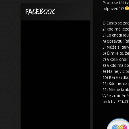
Proto se táži 
odpovědět?
FACEBOOK
1) Často se z
2) Kde má jeze
3) Co chodí lo
4) Opravdu lít
5) Může si tak
6) Čím je to, 
7) A kolik ohol
8) A kdo má pot
9) Má nejvíc b
10) Bere si dl
11) Kdo nemá 
12) Miluje kra
Výše zmíněné 
nick byl ŽENAT