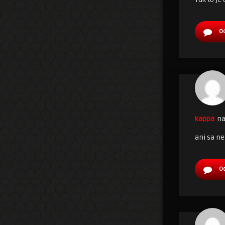
O
kappa
na
ani sa n
O