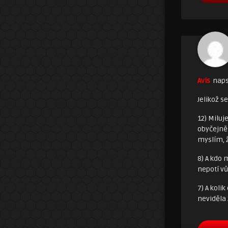
Avis
naps
Jelikož s
12) Miluj
obyčejně
myslím, 
8) A kdo 
nepotí v
7) A koli
neviděla