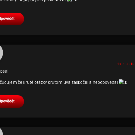
dpovědět
13. 3. 2010
psal:
ečudujem že kruté otázky krutomluva zaskočili a neodpovedal
dpovědět