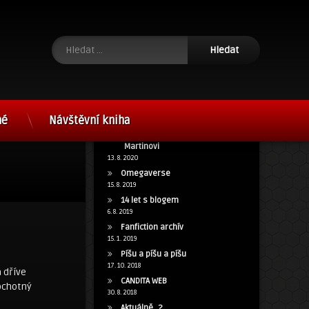
Vyhledávání
né
Návštěvní kniha
15 let s blog.cz a poděkování
Martinovi
13. 8. 2020
Omegaverse
15. 8. 2019
14 let s blogem
6. 8. 2019
Fanfiction archív
15. 1. 2019
Píšu a píšu a píšu
17. 10. 2018
 dříve
CANDITA WEB
ochotný
30. 8. 2018
Aktuálně…?