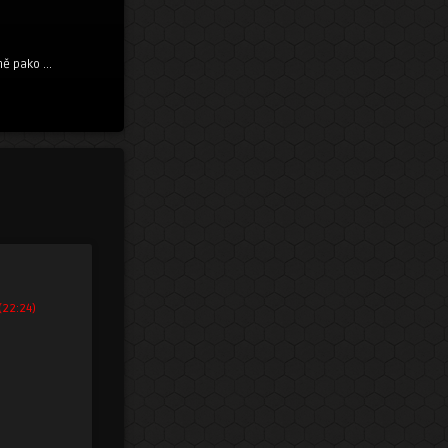
ě pako ...
(22:24)