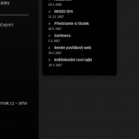
tázky
10. 6. 2018
ERISED tým
11. 12. 2017
Představte si titulek
tečným?
18. 9. 2017
Darkness
1. 6. 2017
Renée povídkový web
30. 5. 2017
Květinkoidní cosi-tajbl
29. 5. 2017
smak.cz – jeho