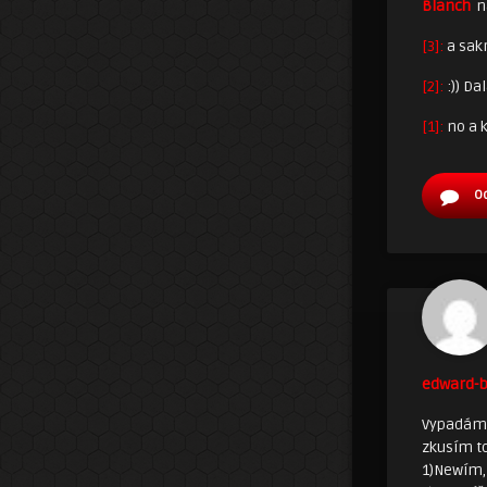
Blanch
n
[3]:
a sakr
[2]:
:)) Da
[1]:
no a 
O
edward-b
Vypadám 
zkusím t
1)Newím,