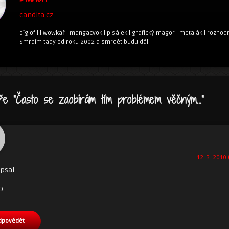
candita.cz
bíglofil | wowkař | mangacvok | pisálek | grafický magor | metalák | rozhodn
Smrdím tady od roku 2002 a smrdět budu dál!
ře “
Často se zaobírám tím problémem věčným…
”
12. 3. 2010 
psal:
dpovědět