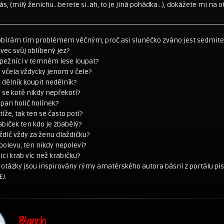
vás, (milý ženichu…berete si..ah, to je jiná pohádka…), dokážete mi na o
aobírám tím problémem věčným, proč asi slunéčko zváno jest sedmi
vec svůj oblíbený jez?
upežníci v temném lese loupat?
á včela vždycky jenom v čele?
y dělník koupit nedělník?
že se kotě nikdy nepřekotí?
í pan holič holínek?
íže, tak ten se často potí?
abiček ten kdo je zbabělý?
aždič vždy za ženu dlaždičku?
polevu, ten nikdy nepoleví?
bici krab víc než krabičku?
otázky jsou inspirovány rýmy amatérského autora básní z portálu pi
EJ.
Blanch