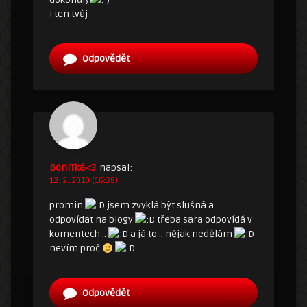
i ten tvůj
Odpovědět
BoniTká<3
napsal:
12. 2. 2010 (16:28)
promin
jsem zvyklá být slušná a
odpovídat na blogy
třeba sara odpovídá v
komentech ..
a já to .. nějak nedělám
nevím proč
Odpovědět