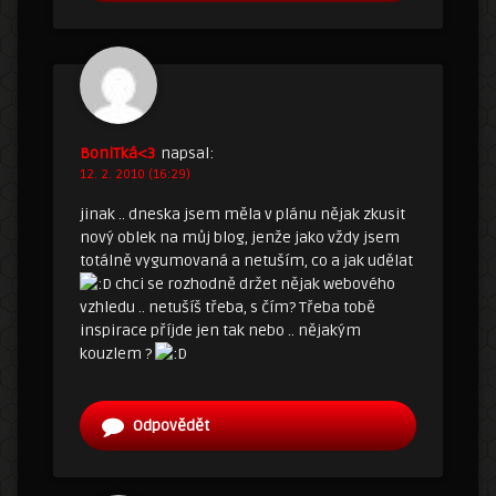
BoniTká<3
napsal:
12. 2. 2010 (16:29)
jinak .. dneska jsem měla v plánu nějak zkusit
nový oblek na můj blog, jenže jako vždy jsem
totálně vygumovaná a netuším, co a jak udělat
chci se rozhodně držet nějak webového
vzhledu .. netušíš třeba, s čím? Třeba tobě
inspirace příjde jen tak nebo .. nějakým
kouzlem ?
Odpovědět