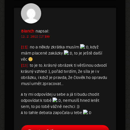
Blanch
napsal:
12. 2. 2010 (17:19)
[11]:
no a někdy zkrátka musím
, když
mám placené zakázky
, to je ještě další
věc
[15]:
to je to..krásný obrázek ti většinou odvodí
krásný vzhled :), pořád tvrdím, že síla je i v
obrázku, i když je pravda, že člověk ho opravdu
musí umět zpracovat…
A ty mi odpovídej u sebe a já ti budu chodit
odpovídat k tobě
, nemusíš hned letět
sem, to po tobě vážně nechci :))
A to tahle debata započala u tebe