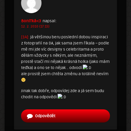
BoniTká<3
napsal:
12. 2. 2010 (17:15)
[14]:
já většinou beru poslední dobou inspiraci
z fotografií na DA, jak sama jsem říkala – podle
mě mi jde víc designy s celebritama a proto
dělám vždycky s někým, ale neznámým,
prostě stačí mi nějaká krásná holka (jako mám
teďka) a ono se to nějak .. odvodí
ale prostě jsem chtěla změnu a totálně nevím
Jinak tak dobře, odpovídej zde a já sem budu
chodit na odpovědi
Odpovědět