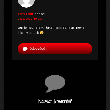
Juicy Fruit
napsal:
28. 5. 2011 (19:01)
ten je nadherny… Jake ma krasny usmev a
iskru v ociach
Odpovědět
Napsat komentář