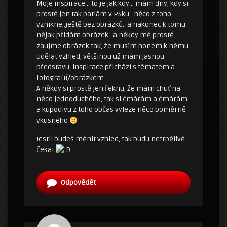
Moje inspirace… to je jak kdy… mám dny, kdy si
prostě jen tak patlám v PSku…něco z toho
vznikne..ještě bez obrázků.. a nakonec k tomu
nějak přidám obrázek.. a někdy mě prostě
zaujme obrázek tak, že musím honem k němu
udělat vzhled, většinou už mám jasnou
představu, inspirace přichází s tématem a
fotografií/obrázkem.
A někdy si prostě jen řeknu, že mám chuť na
něco jednoduchého, tak si čmárám a čmárám
a kupodivu z toho občas vyleze něco poměrně
vkusného
Jestli budeš měnit vzhled, tak budu netrpělivě
čekat
Odpovědět