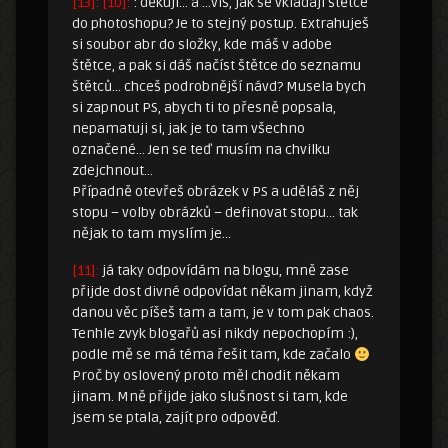
[13]:
[10]:
: děkuji… a …víš, jak se vkládají štětce
do photoshopu? Je to stejný postup. Extrahuješ
si soubor abr do složky, kde máš v adobe
štětce, a pak si dáš načíst štětce do seznamu
štětců… chceš podrobnější návd? Musela bych
si zapnout PS, abych ti to přesně popsala,
nepamatuji si, jak je to tam všechno
označené… Jen se teď musím na chvilku
zdejchnout…
Případně otevřeš obrázek v PS a uděláš z něj
stopu – volby obrázků – definovat stopu… tak
nějak to tam myslím je…
[11]:
já taky odpovídám na blogu, mně zase
přijde dost divné odpovídat někam jinam, když
danou věc píšeš tam a tam, je v tom pak chaos.
Tenhle zvyk blogařů asi nikdy nepochopím :),
podle mě se má téma řešit tam, kde začalo
Proč by oslovený proto měl chodit někam
jinam. Mně přijde jako slušnost si tam, kde
jsem se ptala, zajít pro odpověď.