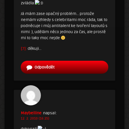
zvládla
Já mám zase opačný problém… protože
nemám vzhledy s celebritami moc ráda, tak to
podněcuje i můj antitalent ke tvoření layoutů s
nimi :), udělám něco jednou za čas, ale prostě
mi to taky moc nejde
[7]:
děkuji…
Odpovědět
Maybelline
napsal:
12. 2. 2010 (16:25)
dokonalý