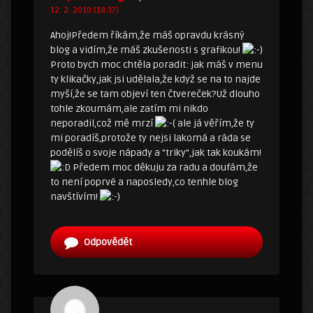
12. 2. 2010 (18:37)
Ahoj!Předem říkám,že máš opravdu krásný
blog a vidím,že máš zkušenosti s grafikou!
Proto bych moc chtěla poradit: jak máš v menu
ty klikačky,jak jsi udělala,že když se na to najde
myší,že se tam objeví ten čtvereček?Už dlouho
tohle zkoumám,ale zatím mi nikdo
neporadil,což mě mrzí
ale já věřím,že ty
mi poradíš,protože ty nejsi lakomá a ráda se
podělíš o svoje nápady a "triky",jak tak koukám!
Předem moc děkuju za radu a doufám,že
to není poprvé a naposledy,co tenhle blog
navštívím!
Odpovědět