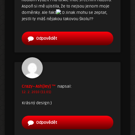
Aspoň si mě ujistila, že to nejsou jenom moje
doměnky. Ale fakt
Jinak mohu se zeptat,
jestli ty máš nějakou takovou školu??
Odpovědět
Crazy~ Ash[ley] ™
napsal:
12. 2. 2010 (11:01)
Krásný design:)
Odpovědět