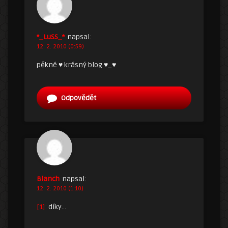
*_LuSS_*
napsal:
12. 2. 2010 (0:59)
pěkné ♥ krásný blog ♥_♥
Odpovědět
Blanch
napsal:
12. 2. 2010 (1:10)
[1]:
díky…