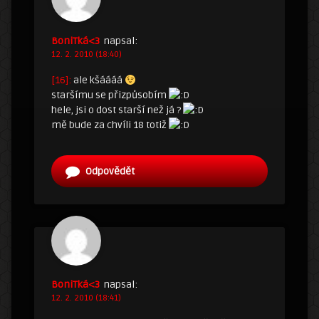
BoniTká<3
napsal:
12. 2. 2010 (18:40)
[16]:
ale kšáááá
staršímu se přizpůsobím
hele, jsi o dost starší než já ?
mě bude za chvíli 18 totiž
Odpovědět
BoniTká<3
napsal:
12. 2. 2010 (18:41)