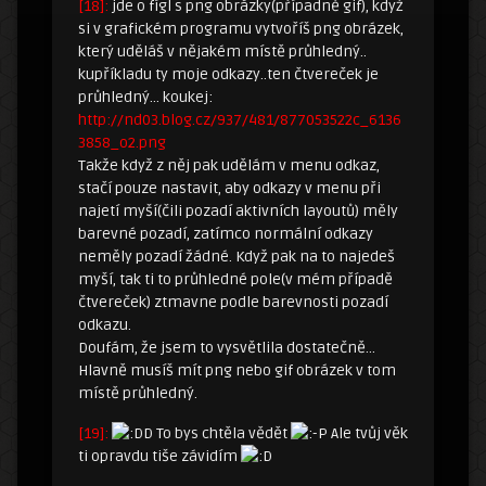
[18]:
jde o fígl s png obrázky(případně gif), když
si v grafickém programu vytvoříš png obrázek,
který uděláš v nějakém místě průhledný..
kupříkladu ty moje odkazy..ten čtvereček je
průhledný… koukej:
http://nd03.blog.cz/937/481/877053522c_6136
3858_o2.png
Takže když z něj pak udělám v menu odkaz,
stačí pouze nastavit, aby odkazy v menu při
najetí myší(čili pozadí aktivních layoutů) měly
barevné pozadí, zatímco normální odkazy
neměly pozadí žádné. Když pak na to najedeš
myší, tak ti to průhledné pole(v mém případě
čtvereček) ztmavne podle barevnosti pozadí
odkazu.
Doufám, že jsem to vysvětlila dostatečně…
Hlavně musíš mít png nebo gif obrázek v tom
místě průhledný.
[19]:
D To bys chtěla vědět
Ale tvůj věk
ti opravdu tiše závidím