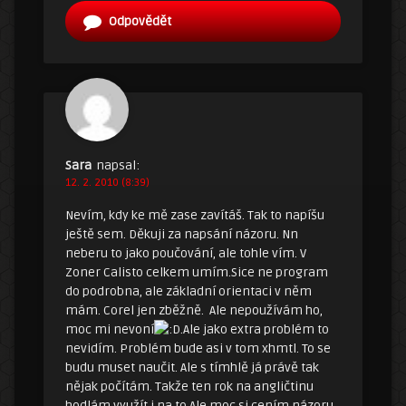
Odpovědět
Sara
napsal:
12. 2. 2010 (8:39)
Nevím, kdy ke mě zase zavítáš. Tak to napíšu
ještě sem. Děkuji za napsání názoru. Nn
neberu to jako poučování, ale tohle vím. V
Zoner Calisto celkem umím.Sice ne program
do podrobna, ale základní orientaci v něm
mám. Corel jen zběžně. Ale nepoužívám ho,
moc mi nevoní
.Ale jako extra problém to
nevidím. Problém bude asi v tom xhmtl. To se
budu muset naučit. Ale s tímhlě já právě tak
nějak počítám. Takže ten rok na angličtinu
hodlám využít i na to.Ale moc si cením názoru.