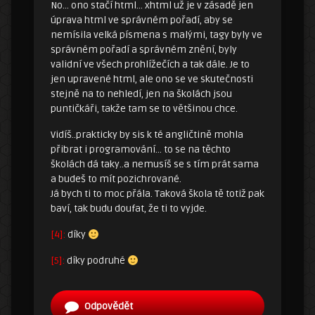
No… ono stačí html… xhtml už je v zásadě jen
úprava html ve správném pořadí, aby se
nemísila velká písmena s malými, tagy byly ve
správném pořadí a správném znění, byly
validní ve všech prohlížečích a tak dále. Je to
jen upravené html, ale ono se ve skutečnosti
stejně na to nehledí, jen na školách jsou
puntičkáři, takže tam se to většinou chce.
Vidíš..prakticky by sis k té angličtině mohla
přibrat i programování… to se na těchto
školách dá taky..a nemusíš se s tím prát sama
a budeš to mít pozichrované.
Já bych ti to moc přála. Taková škola tě totiž pak
baví, tak budu doufat, že ti to vyjde.
[4]:
díky
[5]:
díky podruhé
Odpovědět