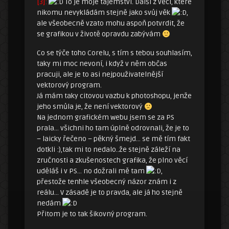
[3]:
To je moje tajemství. Další z věcí, které
nikomu nevykládám stejně jako svůj věk
,
ale všeobecně vzato mohu aspoň potvrdit, že
se grafikou v životě opravdu zabývám
Co se týče toho Corelu, s tím s tebou souhlasím,
taky mi moc nevoní, i když v něm občas
pracuji, ale je to asi nejpouživatelnější
vektorový program.
Já mám taky citovou vazbu k photoshopu, jenže
jeho smůla je, že není vektorový
Na jednom grafickém webu jsem se za PS
prala… všichni ho tam úplně odrovnali, že je to
– laicky řečeno – pěkný šmejd… se mě tím fakt
dotkli :),tak mi to nedalo..že stejně záleží na
zručnosti a zkušenostech grafika, že plno věcí
uděláš i v PS… no dožrali mě tam
,
přestože tenhle všeobecný názor znám i z
reálu… V zásadě je to pravda, ale já ho stejně
nedám
Přitom je to tak šikovný program.