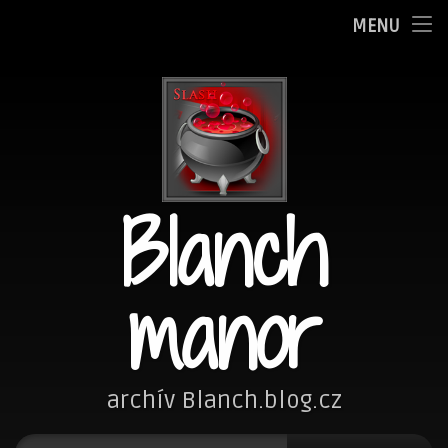
Oznamy
MENU
Přejít
Adminka
k
obsahu
Zpovědnice
webu
Blog
Blanch
Fotím
Kreslím
manor
Nezařazené
Návštěvní kniha
archív Blanch.blog.cz
Vyhledávání