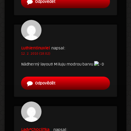
Odpovědět
Luthientinuviel
napsal:
12. 2. 2010 (18:02)
Nádherný layout! Miluju modrou barvu
Odpovědět
Lady*ChOcliTka_
napsal: