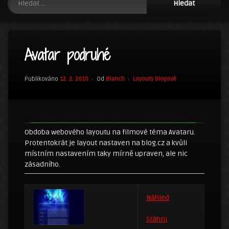
Avatar podruhé
Kategorie:
Publikováno
12. 2. 2010
Od
Blanch
Layouty blogové
Obdoba webového layoutu na filmové téma Avataru.
Protentokrát je layout nastaven na blog.cz a kvůli
místním nastavením taky mírně upraven, ale nic
zásadního.
Náhled
Stáhni