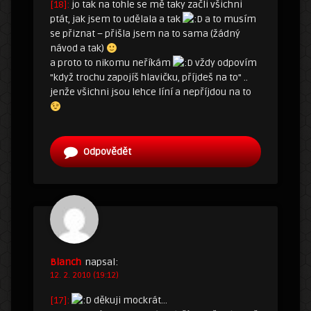
[18]:
jo tak na tohle se mě taky začli všichni
ptát, jak jsem to udělala a tak
a to musím
se přiznat – přišla jsem na to sama (žádný
návod a tak)
a proto to nikomu neříkám
vždy odpovím
"když trochu zapojíš hlavičku, příjdeš na to" ..
jenže všichni jsou lehce líní a nepříjdou na to
Odpovědět
Blanch
napsal:
12. 2. 2010 (19:12)
[17]:
děkuji mockrát…