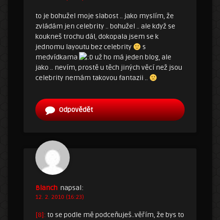
to je bohužel moje slabost .. jako myslím, že
zvládám jen celebrity .. bohužel .. ale když se
koukneš trochu dál, dokopala jsem se k
jednomu layoutu bez celebrity
s
medvídkama
už ho má jeden blog, ale
jako .. nevím, prostě u těch jiných věcí než jsou
celebrity nemám takovou fantazii ..
Odpovědět
Blanch
napsal:
12. 2. 2010 (16:23)
[8]:
to se podle mě podceňuješ..věřím, že bys to