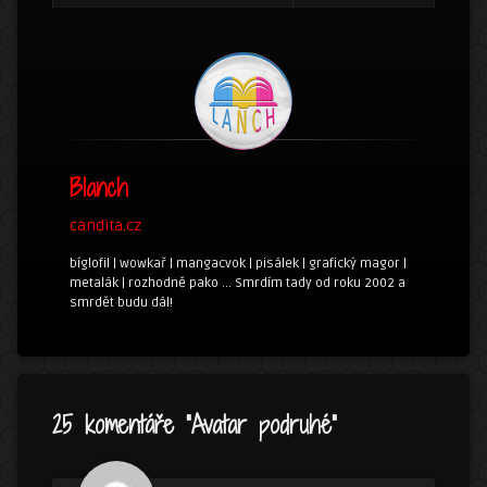
Blanch
candita.cz
bíglofil | wowkař | mangacvok | pisálek | grafický magor |
metalák | rozhodně pako ... Smrdím tady od roku 2002 a
smrdět budu dál!
25 komentáře “
Avatar podruhé
”