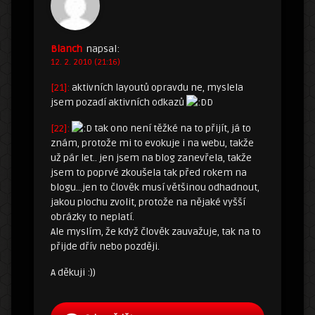
Blanch
napsal:
12. 2. 2010 (21:16)
[21]:
aktivních layoutů opravdu ne, myslela
jsem pozadí aktivních odkazů
D
[22]:
tak ono není těžké na to přijít, já to
znám, protože mi to evokuje i na webu, takže
už pár let.. jen jsem na blog zanevřela, takže
jsem to poprvé zkoušela tak před rokem na
blogu…jen to člověk musí většinou odhadnout,
jakou plochu zvolit, protože na nějaké vyšší
obrázky to neplatí.
Ale myslím, že když člověk zauvažuje, tak na to
přijde dřív nebo později.
A děkuji :))