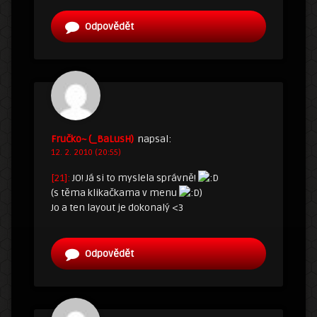
Odpovědět
Fručko~ (_BaLusH)
napsal:
12. 2. 2010 (20:55)
[21]:
JO! Já si to myslela správně!
(s těma klikačkama v menu
)
Jo a ten layout je dokonalý <3
Odpovědět