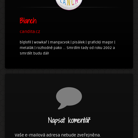
Blanch
candita.cz
bíglofil | wowkař | mangacvok | pisálek | grafický magor |
metalák | rozhodně pako ... Smrdím tady od roku 2002 a
smrdět budu dál!
Komentáře
Napsat komentář
Vaše e-mailová adresa nebude zveřejněna.