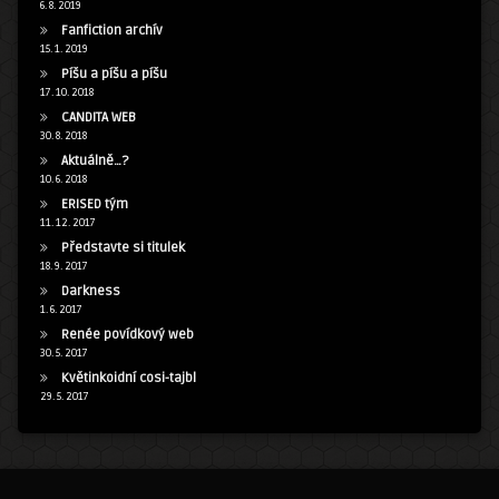
6. 8. 2019
Fanfiction archív
15. 1. 2019
Píšu a píšu a píšu
17. 10. 2018
CANDITA WEB
30. 8. 2018
Aktuálně…?
10. 6. 2018
ERISED tým
11. 12. 2017
Představte si titulek
18. 9. 2017
Darkness
1. 6. 2017
Renée povídkový web
30. 5. 2017
Květinkoidní cosi-tajbl
29. 5. 2017