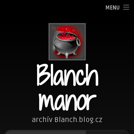
Oznamy
MENU
Přejít
Adminka
k
obsahu
Zpovědnice
webu
Blog
Blanch
Fotím
Kreslím
manor
Nezařazené
Návštěvní kniha
archív Blanch.blog.cz
Vyhledávání