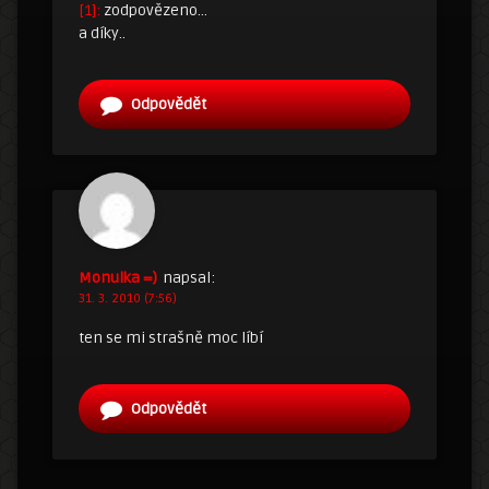
[1]:
zodpovězeno…
a díky..
Odpovědět
Monulka =)
napsal:
31. 3. 2010 (7:56)
ten se mi strašně moc líbí
Odpovědět