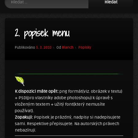
2. popisek menu
Kategorie:
Publikováno
5. 3. 2010
Od
Blanch
Popisky
K dispozici máte opět:
png formát(viz. obrázek v textu)
+ PSD(pro vlastníky adobe photoshopu) k úpravě s
vloženým textem + užitý font(který nemusíte
používat).
Zopakuji:
Popisek je prázdný, nadpisy si nadepisujete
sami. Respektive přepisujete. Na autorských právech
nebazíruji.