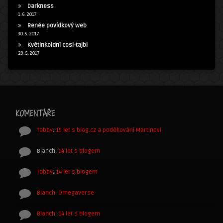
Darkness
1. 6. 2017
Renée povídkový web
30. 5. 2017
Květinkoidní cosi-tajbl
29. 5. 2017
KOMENTÁŘE
Tabby
:
15 let s blog.cz a poděkování Martinovi
Blanch
:
14 let s blogem
Tabby
:
14 let s blogem
Blanch
:
Omegaverse
Blanch
:
14 let s blogem