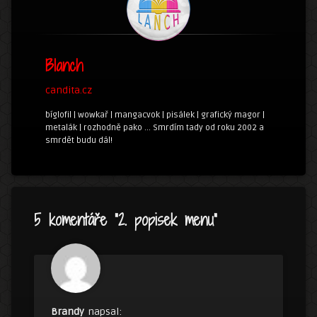
Blanch
candita.cz
bíglofil | wowkař | mangacvok | pisálek | grafický magor |
metalák | rozhodně pako ... Smrdím tady od roku 2002 a
smrdět budu dál!
5 komentáře “
2. popisek menu
”
Brandy
napsal: