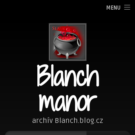
Oznamy
MENU
Přejít
Adminka
k
obsahu
Zpovědnice
webu
Blog
Blanch
Fotím
Kreslím
manor
Nezařazené
Návštěvní kniha
archív Blanch.blog.cz
Vyhledávání