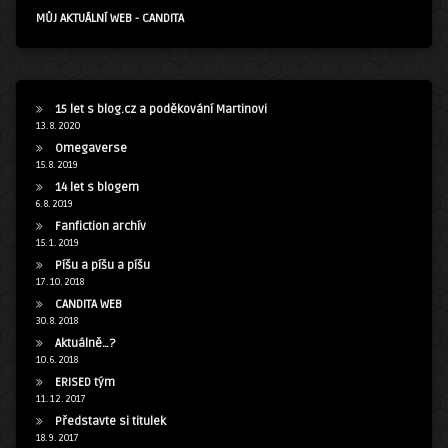
MŮJ AKTUÁLNÍ WEB - CANDITA
15 let s blog.cz a poděkování Martinovi
13. 8. 2020
Omegaverse
15. 8. 2019
14 let s blogem
6. 8. 2019
Fanfiction archív
15. 1. 2019
Píšu a píšu a píšu
17. 10. 2018
CANDITA WEB
30. 8. 2018
Aktuálně…?
10. 6. 2018
ERISED tým
11. 12. 2017
Představte si titulek
18. 9. 2017