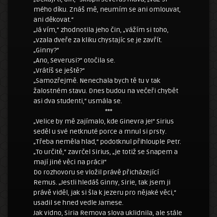
mého díku. Znáš mě, neumím se ani omlouvat,
ani děkovat.“
„Já vím,“ zhodnotila jeho čin, „vážím si toho,
„vzala dveře za kliku chystajíc se je zavřít.
„Ginny?“
„Ano, Severusi?“ otočila se.
„Vrátíš se ještě?“
„Samozřejmě. Nenechala bych tě tu v tak
žalostném stavu. Dnes budou na večeři chybět
asi dva studenti,“ usmála se.
***
„Velice by mě zajímalo, kde Ginevra je!“ Sirius
seděl u své netknuté porce a mnul si prsty.
„Třeba neměla hlad,“ podotknul přihlouple Petr.
„To určitě,“ zavrčel Sirius, „je totiž se Snapem a
mají jiné věci na práci!“
Do rozhovoru se vložil právě přicházející
Remus. „Jestli hledáš Ginny, Sirie, tak jsem ji
právě viděl, jak si šla k jezeru pro nějaké věci,“
usadil se hned vedle Jamese.
Jak vidno, Siria Remova slova uklidnila, ale stále