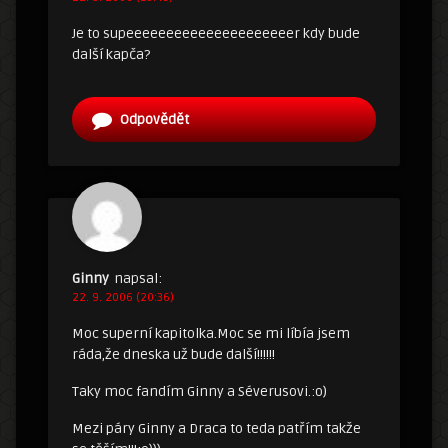
Je to supeeeeeeeeeeeeeeeeeeeeer kdy bude
další kapča?
Odpovědět
Ginny
napsal:
22. 9. 2006 (20:36)
Moc superní kapitolka.Moc se mi líbía jsem
ráda,že dneska už bude další!!!!!!
Taky moc fandím Ginny a Séverusovi.:o)
Mezi páry Ginny a Draca to teda patřím takže