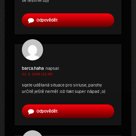
se těším!!!:o)))
Odpovědět
barca.haha
napsal:
22. 9. 2006 (21:38)
sqele udělaná situace pro siriuse, parohy
určitě ještě neměl :oD fakt super nápad ;o)
Odpovědět