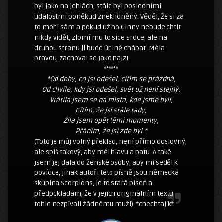
byl jako na jehlách, stále byl posledními
událostmi poněkud zneklidněný. Věděl, že si za
to mohl sám a pokud už ho Ginny nebude chtít
nikdy vidět, zlomí mu to sice srdce, ale na
druhou stranu ji bude úplně chápat. Měla
pravdu, zachoval se jako hajzl.
******
*Od doby, co jsi odešel, cítím se prázdná,
Od chvíle, kdy jsi odešel, svět už není stejný.
Vrátila jsem se na místa, kde jsme byli,
Cítím, že jsi stále tady,
Žila jsem opět těmi momenty,
Přáním, že jsi zde byl.*
(Toto je můj volný překlad, není přímo doslovný,
ale spíš takový, aby měl hlavu a patu. A také
jsem jej dala do ženské osoby, aby mi seděl k
povídce, jinak autoři této písně jsou německá
skupina Scorpions, je to stará píseň a
předpokládám, že v jejich originálním textu
tohle nezpívali žádnému muži)..*chechtajík*