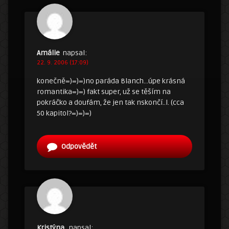
Amálie
napsal:
22. 9. 2006 (17:09)
konečně=)=)=)no paráda Blanch…úpe krásná
romantika=)=) fakt super, už se těším na
pokráčko a doufám, že jen tak nskončí..l. (cca
50 kapitol?=)=)=)
Odpovědět
Kristýna,
napsal: