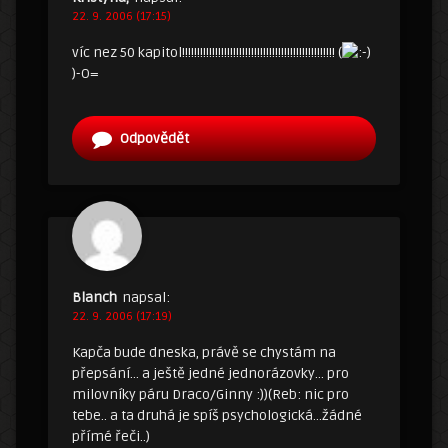
22. 9. 2006 (17:15)
víc nez 50 kapitol!!!!!!!!!!!!!!!!!!!!!!!!!!!!!!!!!!!!!!!!!!!!!!!!!!! (
)-O=
Odpovědět
Blanch
napsal:
22. 9. 2006 (17:19)
Kapča bude dneska, právě se chystám na
přepsání… a ještě jedné jednorázovky… pro
milovníky páru Draco/Ginny :))(Reb: nic pro
tebe.. a ta druhá je spíš psychologická…žádné
přímé řeči..)