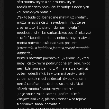
děti mudlovských a polomudlovských
rodičů..všechny poloviční čaroděje z nečistých
kouzelnických rodin..“
„Tak to bude oblíbenec mé matky..už ji vidím..
můžu nejspíš s čistým svědomím říct, že se
zrovna toto léto platonicky zamilovala,“
neodpustil si Sirius sarkastickou poznámku, „už
si určitě koupila Herkules nebo Kanagon, aby si
mohla nalepit plakát nad svou postel.“
(
Poznámku o lepidlech jsem si prostě nemohla
odpustit
J)
Remus mezitím pokračoval: „Několik lidí, kteří
nebyli čistokrevní, podivuhodně zmizelo..nikdo
neví, kde jsou a pár lidí z Ministerstva, kteří už
ovšem odešli, říká, že v tom má prsty právě
Voldemort.. k moci se dostal někdo, kdo tam
nemá co dělat… na druhou stranu si získal
přízeň mnoha čistokrevných rodin..“
„To je hnus!“ zaklel James. „Teď musí mít
Zmijozelská kolej pěknou radost. A co teprve
Morisnová, bába jedovatá..“