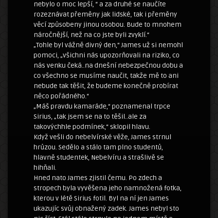
nebylo o moc lepší, “ a za druhé se naučíte
rozeznávat přeměny jak lidské, tak i přeměny
věcí způsobeny jinou osobou. Bude to mnohem
náročnější, než na co jste byli zvyklí.“
„Tohle byl vážně divný den,“ James už si nemohl
pomoci, „všichni nás upozorňovali na riziko, co
nás venku čeká..na dnešní nebezpečnou dobu a
co všechno se musíme naučit, takže mě to ani
nebude tak těšit, že budeme konečně probírat
něco pořádného.“
„Máš pravdu kamaráde,“ poznamenal trpce
Sirius, „tak jsem se na to těšil..ale za
takovýchhle podmínek,“ sklopil hlavu.
Když vešli do nebelvírské věže, James strnul
hrůzou. Sedělo a stálo tam plno studentů,
hlavně studentek, Nebelvíru a strašlivě se
hihňali.
Hned nato James zjistil čemu. Po zdech a
stropech byla vyvěšena jeho namnožená fotka,
kterou v létě Sirius fotil. Byl na ní jen James
ukazujíc svůj obnažený zadek. James nebyl sto