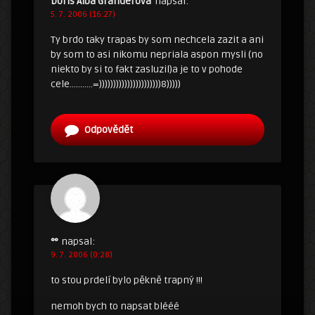
Doris Alba Granderova
napsal:
5. 7. 2006 (16:27)
Ty brdo taky trapas by som nechcela zazit a ani
by som to asi nikomu nepriala aspon mysli (no
niekto by si to fakt zasluzil)a je to v pohode
cele………..=))))))))))))))))))))))8)))))
Odpovědět
°°
napsal:
9. 7. 2006 (0:28)
to stou prdelí bylo pěkně trapný !!!
nemoh bych to napsat blééé