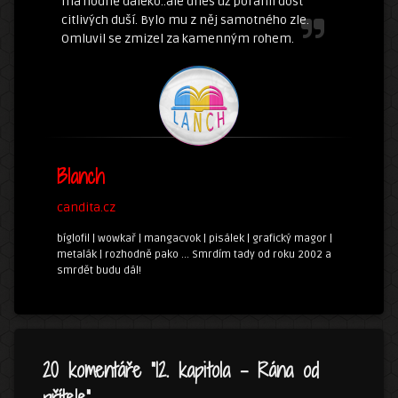
má hodně daleko..ale dnes už poranil dost
citlivých duší. Bylo mu z něj samotného zle.
Omluvil se zmizel za kamenným rohem.
Blanch
candita.cz
bíglofil | wowkař | mangacvok | pisálek | grafický magor |
metalák | rozhodně pako ... Smrdím tady od roku 2002 a
smrdět budu dál!
20 komentáře “
12. kapitola – Rána od