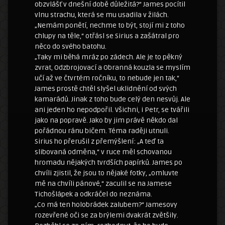
obzvlášť v dnešní době důležitá?“ James pocítil
vlnu strachu, která se mu usadila v žilách.
„Nemám ponětí, nechme to být, stojí mi z toho
chlupy na těle,“ otřásl se Sirius a zašátral pro
něco do svého batohu.
„Taky mi běhá mráz po zádech. Ale je to pěkný
zvrat, Odzbrojovací a Obranná kouzla se myslím
učí až ve čtvrtém ročníku, to nebude jen tak,“
James prostě chtěl slyšel uklidnění od svých
kamarádů. Jinak z toho bude celý den nesvůj. Ale
ani jeden ho nepodpořil. Všichni, i Petr, se tvářili
jako na popravě. Jako by jim právě někdo dal
pořádnou ránu bičem. Téma raději utnuli.
Sirius ho přerušil z přemýšlení: „A teď ta
slibovaná odměna,“ v ruce měl schovanou
hromadu nějakých tvrdších papírků. James po
chvíli zjistil, že jsou to nějaké fotky, „omluvte
mě na chvíli pánové,“ zaculil se na Jamese
Tichošlápek a odkráčel do neznáma.
„Co má ten holobrádek zalubem?“ Jamesovy
rozevřené oči se za brýlemi dvakrát zvětšily.