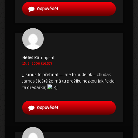
Odpovědět
Helesika
napsal:
15. 3. 2006 (16:57)
jj.sirius to přehnal ……ale to bude ok ….chudák
James ( ještě že má tu prdýlku hezkou jak řekla
ta dredařka)
)
Odpovědět