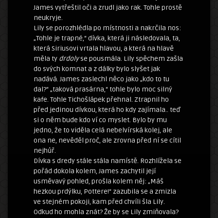
James vytřeštil oči a zrudl jako rak. Tohle prostě
neukryje.
Lily se porozhlédla po místnosti a nakrčila nos:
„Tohle je trapné,“ dívka, která ji následovala, ta,
která Siriusovi vrtala hlavou, a která na hlavě
měla ty
drdoly
se pousmála. Lily spěchem zašla
do svých komnat a z dálky bylo slyšet jak
nadává. James zaslechl něco jako „kdo to tu
dal?“ „taková prasárna,“ tohle bylo moc silný
kafe. Tohle Tichošlápek přehnal. Ztrapnil ho
před jedinou dívkou, která ho kdy zajímala.. teď
si o něm bude kdo ví co myslet. Bylo by mu
jedno, že to viděla celá nebelvírská kolej, ale
ona ne, nevěděl proč, ale zrovna před ní se cítil
nejhůř.
Dívka s dredy stále stála namístě. Rozhlížela se
pořád dokola kolem, James zachytil její
usměvavý pohled, prošla kolem něj: „Máš
hezkou prdýlku, Pottere!“ zazubila se a zmizla
ve stejném pokoji, kam před chvíli šla Lily.
Odkud ho mohla znát? Že by se Lily zmiňovala?