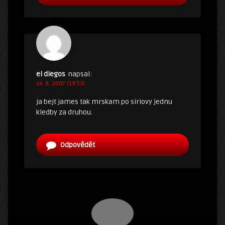
el diegos
napsal:
14. 8. 2007 (19:53)
ja bejt james tak mrskam po siriovy jednu
kledby za druhou.
Odpovědět