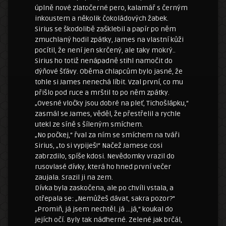
úplně nové zlatočerné pero, kalamář s černým
inkoustem a několik čokoládových žabek.
Sirius se škodolibě zašklebil a papír po něm
zmuchlaný hodil zpátky, James na vlastní kůži
pocítil, že není jen skrčený, ale taky mokrý..
Sirius ho totiž nenápadně stihl namočit do
dýňové šťávy. Oběma chlapcům bylo jasné, že
tohle si James nenechá líbit. Vzal první, co mu
přišlo pod ruce a mrštil to po něm zpátky.
„Ovesné vločky jsou dobré na pleť, Tichošlápku,“
zasmál se James, věděl, že přestřelil a rychle
utekl ze síně s šíleným smíchem.
„No počkej,“ řval za ním se smíchem na tváři
Sirius, „to si vypiješ!“ Načež Jamese cosi
zabrzdilo, spíše kdosi. Nevědomky vrazil do
rusovlasé dívky, která ho hned první večer
zaujala. Srazil ji na zem.
Dívka byla zaskočena, ale po chvíli vstala, a
otřepala se: „Nemůžeš dávat, sakra pozor?“
„Promiň, já jsem nechtěl..já …já,“ koukal do
jejích očí. Byly tak nádherné. Zelené jak brčál,