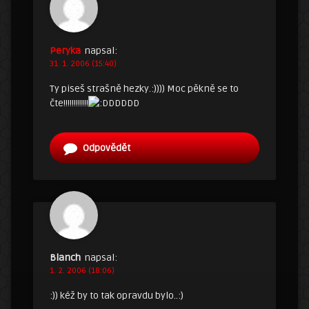
Peryka
napsal:
31. 1. 2006 (15:40)
Ty piseš strašně hezky.:)))) Moc pěkně se to
čte!!!!!!!!!!!!
DDDDD
Odpovědět
Blanch
napsal:
1. 2. 2006 (18:06)
:)) kéž by to tak opravdu bylo..:)