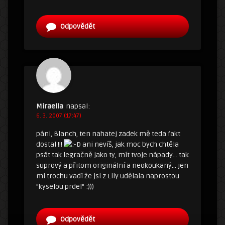
Odpovědět
Miraella
napsal:
6. 3. 2007 (17:47)
páni, Blanch, ten nahatej zadek mě teda fakt
dostal !!!
ani nevíš, jak moc bych chtěla
psát tak legračně jako ty, mít tvoje nápady… tak
suprový a přitom originální a neokoukaný… jen
mi trochu vadí že jsi z Lily udělala naprostou
"kyselou prdel" :)))
Odpovědět