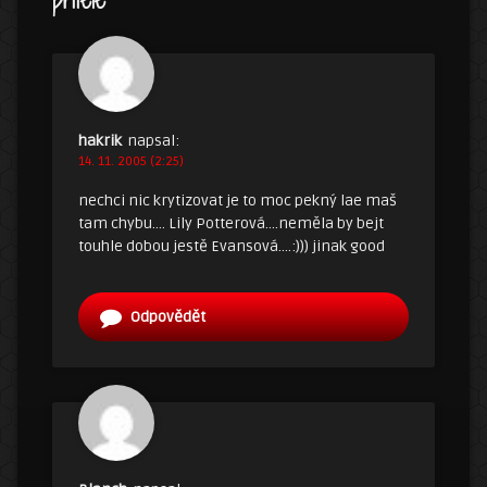
přítele
”
hakrik
napsal:
14. 11. 2005 (2:25)
nechci nic krytizovat je to moc pekný lae maš
tam chybu…. Lily Potterová….neměla by bejt
touhle dobou jestě Evansová….:))) jinak good
Odpovědět