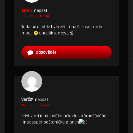
Emily
napsal:
6. 2. 2006 (19:14)
Teda.. ALe tohle bylo zlý… I na Siriuse trochu
moc…
Chudák James… :))
Odpovědět
Verč@
napsal:
15. 3. 2006 (14:57)
Kdybz mi tohle udělal někodo s kámošůůůůů…
jinak super počteníčko,Blanch