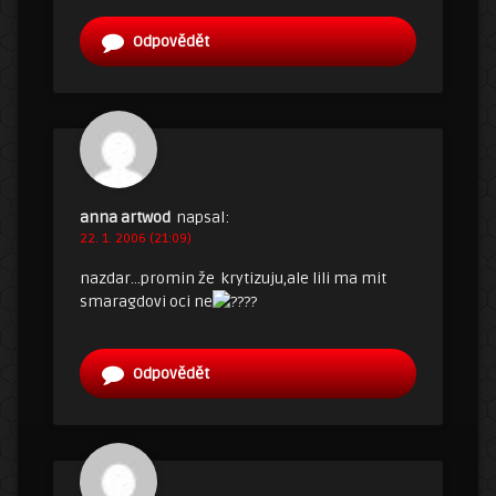
Odpovědět
anna artwod
napsal:
22. 1. 2006 (21:09)
nazdar…promin že krytizuju,ale lili ma mit
smaragdovi oci ne
?
Odpovědět