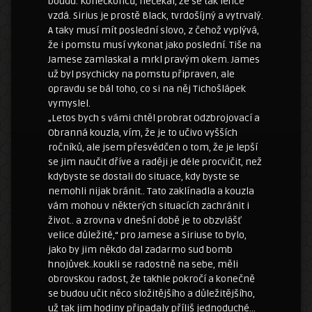
boudu. Koneckonců, nečekal, že se tak lehce
vzdá. Sirius je prostě Black, tvrdošíjný a vytrvalý.
A taky musí mít poslední slovo, z čehož vyplývá,
že i pomstu musí vykonat jako poslední. Tiše na
Jamese zamlaskal a mrkl pravým okem. James
už byl psychicky na pomstu připraven, ale
opravdu se bál toho, co si na něj Tichošlápek
vymyslel.
„Letos bych s vámi chtěl probrat Odzbrojovací a
Obranná kouzla, vím, že je to učivo vyšších
ročníků, ale jsem přesvědčen o tom, že je lepší
se jim naučit dříve a raději je déle procvičit, než
kdybyste se dostali do situace, kdy byste se
nemohli nijak bránit.. Tato zaklínadla a kouzla
vám mohou v některých situacích zachránit i
život.. a zrovna v dnešní době je to obzvlášť
velice důležité,“ pro Jamese a Siriuse to bylo,
jako by jim někdo dal zadarmo sud bomb
hnojůvek..koukli se radostně na sebe, měli
obrovskou radost, že takhle pokročí a konečně
se budou učit něco složitějšího a důležitějšího,
už tak jim hodiny připadaly příliš jednoduché…