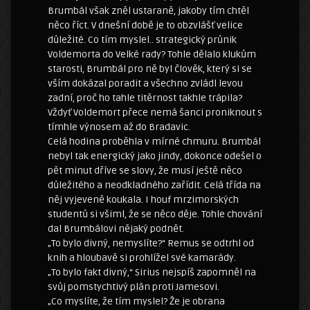
Brumbál však zněl ustaraně, jakoby tím chtěl
něco říct. V dnešní době je to obzvlášť velice
důležité. Co tím myslel.. strategický průnik
Voldemorta do Velké rady? Tohle dělalo klukům
starosti, Brumbál pro ně byl člověk, který si se
vším dokázal poradit a všechno zvládl levou
zadní, proč ho tahle titěrnost takhle trápila?
Vždyť Voldemort přece nemá šanci proniknout s
tímhle výnosem až do Bradavic.
Celá hodina proběhla v mírné chmuru. Brumbál
nebyl tak energický jako jindy, dokonce odešel o
pět minut dříve se slovy, že musí ještě něco
důležitého a neodkladného zařídit. Celá třída na
něj vyjeveně koukala. I houf mrzimorských
studentů si všiml, že se něco děje. Tohle chování
dal Brumbálovi nějaký podnět.
„To bylo divný, nemyslíte?“ Remus se odtrhl od
knih a hloubavě si prohlížel své kamarády.
„To bylo fakt divný,“ Sirius nejspíš zapomněl na
svůj pomstychtivý plán proti Jamesovi.
„Co myslíte, že tím myslel? Že je obrana