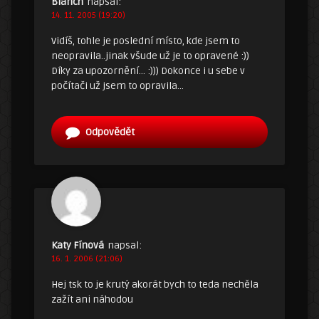
Blanch
napsal:
14. 11. 2005 (19:20)
Vidíš, tohle je poslední místo, kde jsem to
neopravila..jinak všude už je to opravené :))
Díky za upozornění… :))) Dokonce i u sebe v
počítači už jsem to opravila…
Odpovědět
Katy Fínová
napsal:
16. 1. 2006 (21:06)
Hej tsk to je krutý akorát bych to teda nechěla
zažít ani náhodou