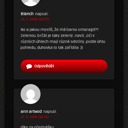
Blanch
napsal:
22. 1. 2006 (22:37)
No a jakou myslíš, že má barvu smaragd??
Zelenou..brčál je taky zelený..navíc..oči v
různých úhlech mají různé odstíny..podle úhlu
pohledu, duhovka to tak zařídila :))
Odpovědět
ann artwod
napsal:
27. 1. 2006 (18:51)
díky za přednášku