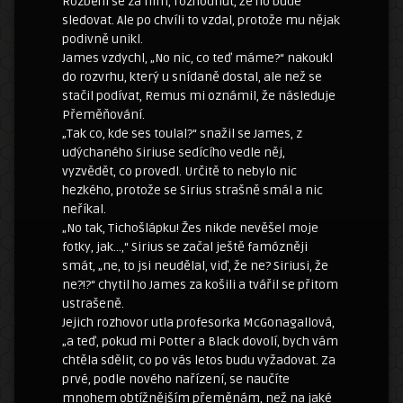
Rozběhl se za ním, rozhodnut, že ho bude
sledovat. Ale po chvíli to vzdal, protože mu nějak
podivně unikl.
James vzdychl, „No nic, co teď máme?“ nakoukl
do rozvrhu, který u snídaně dostal, ale než se
stačil podívat, Remus mi oznámil, že následuje
Přeměňování.
„Tak co, kde ses toulal?“ snažil se James, z
udýchaného Siriuse sedícího vedle něj,
vyzvědět, co provedl. Určitě to nebylo nic
hezkého, protože se Sirius strašně smál a nic
neříkal.
„No tak, Tichošlápku! Žes nikde nevěšel moje
fotky, jak…,“ Sirius se začal ještě famózněji
smát, „ne, to jsi neudělal, viď, že ne? Siriusi, že
ne?!?“ chytil ho James za košili a tvářil se přitom
ustrašeně.
Jejich rozhovor utla profesorka McGonagallová,
„a teď, pokud mi Potter a Black dovolí, bych vám
chtěla sdělit, co po vás letos budu vyžadovat. Za
prvé, podle nového nařízení, se naučíte
mnohem obtížnějším přeměnám, než na jaké