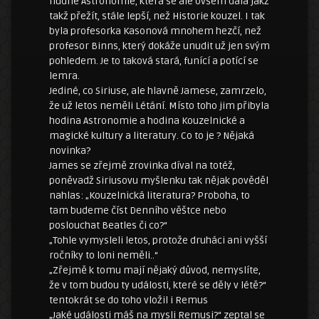
nudné Astronomie, která se ale ovšem dala jakž
takž přežít, stále lepší, než Historie kouzel. I tak
byla profesorka Kasonová mnohem hezčí, než
profesor Binns, který dokáže unudit už jen svým
pohledem. Je to taková stará, funící a potící se
lemra.
Jediné, co Siriuse, ale hlavně Jamese, zamrzelo,
že už letos neměli Létání. Místo toho jim přibyla
hodina Astronomie a hodina Kouzelnické a
magické kultury a literatury. Co to je ? Nějaká
novinka?
James se zřejmě zrovinka díval na totéž,
poněvadž Siriusovu myšlenku tak nějak pověděl
nahlas: „Kouzelnická literatura? Proboha, to
tam budeme číst Denního věštce nebo
poslouchat Beatles či co?“
„Tohle vymysleli letos, protože druháci ani vyšší
ročníky to loni neměli..“
„Zřejmě k tomu mají nějaký důvod, nemyslíte,
že v tom budou ty události, které se děly v létě?“
tentokrát se do toho vložil i Remus
„Jaké události máš na mysli Remusi?“ zeptal se