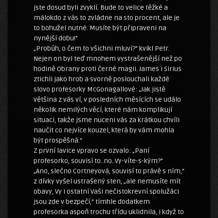
jste dosud byli zvyklí. Bude to velice těžké a
málokdo z vás to zvládne na sto procent, ale je
to bohužel nutné. Musíte být připraveni na
nynější dobu!“
„Probůh, o čem to všichni mluví?“ kvikl Petr.
Nejen on byl teď mnohem vystrašenější než po
hodině Obrany proti černé magii. James i Sirius
ztichli jako hrob a svorně poslouchali každé
slovo profesorky McGonagallové: „Jak jistě
většina z vás ví, v posledních měsících se událo
několik nemilých věcí, které nám komplikují
situaci, takže jsme nuceni vás za krátkou chvíli
naučit co nejvíce kouzel, která by vám mohla
být prospěšná.“
Z první lavice vpravo se ozvalo: „Paní
profesorko, souvisí to..no..Vy-víte-s-kým?“
„Ano, slečno Cortneyová, souvisí to právě s ním,“
z dívky vyšel ustrašený sten, „ale nemusíte mít
obavy, Vy i ostatní Vaši nečistokrevní spolužáci
jsou zde v bezpečí,“ tímhle dodatkem
profesorka aspoň trochu třídu uklidnila, i když to