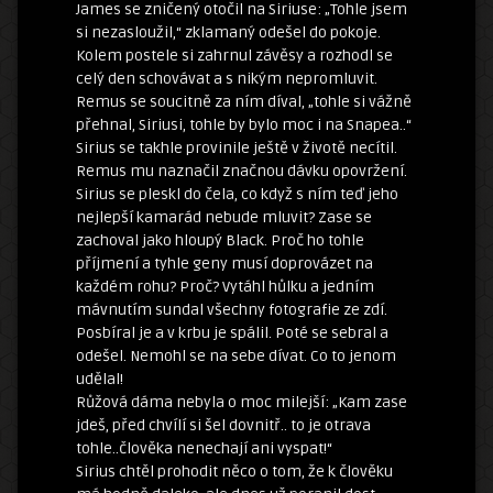
James se zničený otočil na Siriuse: „Tohle jsem
si nezasloužil,“ zklamaný odešel do pokoje.
Kolem postele si zahrnul závěsy a rozhodl se
celý den schovávat a s nikým nepromluvit.
Remus se soucitně za ním díval, „tohle si vážně
přehnal, Siriusi, tohle by bylo moc i na Snapea..“
Sirius se takhle provinile ještě v životě necítil.
Remus mu naznačil značnou dávku opovržení.
Sirius se pleskl do čela, co když s ním teď jeho
nejlepší kamarád nebude mluvit? Zase se
zachoval jako hloupý Black. Proč ho tohle
příjmení a tyhle geny musí doprovázet na
každém rohu? Proč? Vytáhl hůlku a jedním
mávnutím sundal všechny fotografie ze zdí.
Posbíral je a v krbu je spálil. Poté se sebral a
odešel. Nemohl se na sebe dívat. Co to jenom
udělal!
Růžová dáma nebyla o moc milejší: „Kam zase
jdeš, před chvílí si šel dovnitř.. to je otrava
tohle..člověka nenechají ani vyspat!“
Sirius chtěl prohodit něco o tom, že k člověku