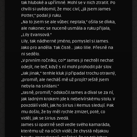
tak hluboké a upřímné. Mohl se v nich ztratit. Po
chvíli si uvědomil, že moc civí, „já jsem James
Potter,“ podal ji ruku.
„Na to jsem se ale vůbec neptala,“ ošila se dívka,
ale nakonec se nuceně usmála a ruku přijala,
„Lily Evansová.“
Lily, tak nádherné jméno, pomyslel si James.
Jako pro anděla. Tak čisté… jako lilie. Přesně na
ni sedělo.
„V prvním ročníku, co?“ James ji nechtěl nechat
odejít, ne teď, když s ní mohl prohodit pár slov.
„Jak jinak,“ tenhle kluk ji připadal trochu otravný,
„promiň, ale necháš mě už projít? Ještě jsem
nebyla na snídani.“
„Jasně, promiň,“ odskočil James a díval se za ní,
jak ladným krokem jde k nebelvírskému stolu. V
povzdálí viděl, jak ho Sirius i Remus sledují. Pak
mu došlo, že by měl rychle zmizet, poté, co
viděl, jak se Sirius zvedá.
James si opatrně sedl vedle svého kamaráda,
kterému už na očích viděl, že chystá nějakou