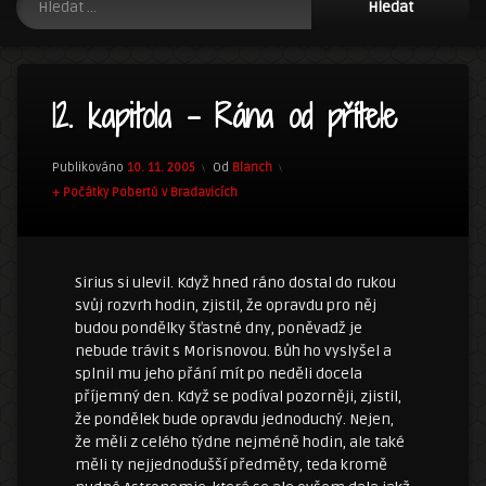
12. kapitola – Rána od přítele
Publikováno
10. 11. 2005
Od
Blanch
Kategorie:
+ Počátky Pobertů v Bradavicích
Sirius si ulevil. Když hned ráno dostal do rukou
svůj rozvrh hodin, zjistil, že opravdu pro něj
budou pondělky šťastné dny, poněvadž je
nebude trávit s Morisnovou. Bůh ho vyslyšel a
splnil mu jeho přání mít po neděli docela
příjemný den. Když se podíval pozorněji, zjistil,
že pondělek bude opravdu jednoduchý. Nejen,
že měli z celého týdne nejméně hodin, ale také
měli ty nejjednodušší předměty, teda kromě