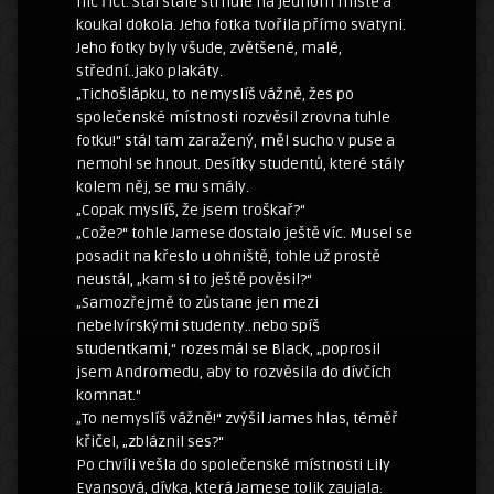
nic říct. Stál stále strnule na jednom místě a
koukal dokola. Jeho fotka tvořila přímo svatyni.
Jeho fotky byly všude, zvětšené, malé,
střední..jako plakáty.
„Tichošlápku, to nemyslíš vážně, žes po
společenské místnosti rozvěsil zrovna tuhle
fotku!“ stál tam zaražený, měl sucho v puse a
nemohl se hnout. Desítky studentů, které stály
kolem něj, se mu smály.
„Copak myslíš, že jsem troškař?“
„Cože?“ tohle Jamese dostalo ještě víc. Musel se
posadit na křeslo u ohniště, tohle už prostě
neustál, „kam si to ještě pověsil?“
„Samozřejmě to zůstane jen mezi
nebelvírskými studenty..nebo spíš
studentkami,“ rozesmál se Black, „poprosil
jsem Andromedu, aby to rozvěsila do dívčích
komnat.“
„To nemyslíš vážně!“ zvýšil James hlas, téměř
křičel, „zbláznil ses?“
Po chvíli vešla do společenské místnosti Lily
Evansová, dívka, která Jamese tolik zaujala.