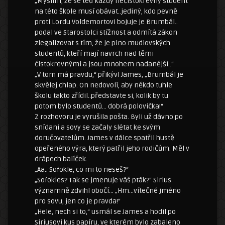
„Myslím, že se teď každý nečistokrevný student
na této škole musí obávat..jediný, kdo pevně
proti Lordu Voldemortovi bojuje je Brumbál..
podal ve Starostolci stížnost a odmítá zákon
zlegalizovat s tím, že je plno mudlovských
studentů, kteří mají navrch nad těmi
čistokrevnými a jsou mnohem nadanější..“
„V tom má pravdu,“ přikývl James, „Brumbál je
skvělej chlap. On nedovolí, aby někdo tuhle
školu takto zřídil..představte si, kolik by tu
potom bylo studentů… dobrá polovička!“
Z rozhovoru je vyrušila pošta. Byli už dávno po
snídani a sovy se začaly slétat ke svým
doručovatelům. James v dálce spatřil hustě
opeřeného výra, který patřil jeho rodičům. Měl v
drápech balíček.
„Aa.. Sofokle, co mi to neseš?“
„Sofokles? Tak se jmenuje váš pták?“ Sirius
významně zdvihl obočí… „Hm…vítečné jméno
pro sovu, jen co je pravda!“
„Hele, nech si to,“ usmál se James a hodil po
Siriusovi kus papíru, ve kterém bylo zabaleno