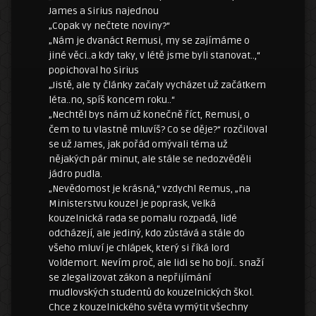
James a Sirius najednou
„Copak vy nečtete noviny?“
„Nám je dvanáct Remusi, my se zajímáme o
jiné věci..a kdy taky, v létě jsme byli stanovat..,“
popichoval ho Sirius
„Jistě, ale ty články začaly vycházet už začátkem
léta..no, spíš koncem roku..“
„Nechtěl bys nám už konečně říct, Remusi, o
čem to tu vlastně mluvíš? Co se děje?“ rozčiloval
se už James, jak pořád omývali téma už
nějakých pár minut, ale stále se nedozvěděli
jádro pudla.
„Nevědomost je krásná,“ vzdychl Remus, „na
Ministerstvu kouzel je poprask, Velká
kouzelnická rada se pomalu rozpadá, lidé
odcházejí, ale jediný, kdo zůstává a stále do
všeho mluví je chlápek, který si říká lord
Voldemort. Nevím proč, ale lidi se ho bojí.. snaží
se zlegalizovat zákon a nepřijímání
mudlovských studentů do kouzelnických škol.
Chce z kouzelnického světa vymýtit všechny