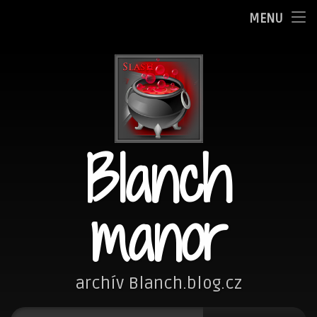
Oznamy
MENU
Přejít
Adminka
k
obsahu
Zpovědnice
webu
Blog
Blanch
Fotím
Kreslím
manor
Nezařazené
Návštěvní kniha
archív Blanch.blog.cz
Vyhledávání