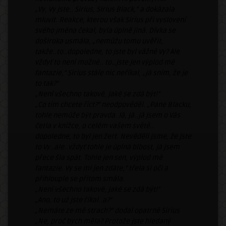
„Vy, Vy jste.. Sirius, Sirius Black,“ a dokázala
mluvit. Reakce, kterou však Sirius při vyslovení
svého jména čekal, byla úplně jiná. Dívka se
doširoka usmála, „nemůžu tomu uvěřit,
takže..to..dopoledne, to jste byl vážně Vy? Ale
vždyť to není možné.. to…jste jen výplod mé
fantazie,“ Sirius stále nic neříkal, „já sním, že je
to tak?“
„Není všechno takové, jaké se zdá být!“
„Co tím chcete říct?“ neodpověděl. „Pane Blacku,
tohle nemůže být pravda. Já, já..já jsem o Vás
četla v knížce, o celém vašem světě..
dopoledne, to byl jen žert. Nevěděli jsme, že jste
to Vy..ale..vždyť tohle je úplná blbost, já jsem
přece šla spát. Tohle jen sen, výplod mé
fantazie. Vy se mi jen zdáte,“ třela si oči a
přihlouple se přitom smála.
„Není všechno takové, jaké se zdá být!“
„Ano, to už jste říkal..a?“
„Nemáte ze mě strach?“ dodal opatrně Sirius
„Ne, proč bych měla? Protože jste hledaný