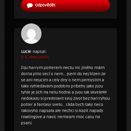
Odpovědět
Lucie
napsal:
2. 6. 2006 (20:57)
žiju harrym potterem nectu nic jiného mám
doma plno vecí o nem… jsem do nej blzen ze
se ani neucim a cely dny o nem pemyslim a
taky vyhledavam podobny pribehy jako jsou
tyhle je jich na netu hodne a jsou tak skvele!!!!!
nedokazu si predstavit svuj zivot bez harrryhou
potter a fantasy svetu… ráda bych taky neco
takovyho napsala ale nechci si kazit napady
rowlingove a navic nemeam moc casu na
psani.