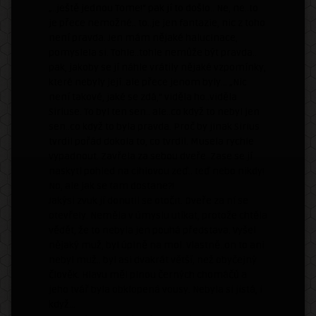
„..ještě jednou Tome!“ pak jí to došlo.. Ne, ne..to
je přece nemožné.. to..je jen fantazie, nic z toho
není pravda. Jen mám nějaké halucinace,
pomyslela si. Tohle..tohle nemůže být pravda..
pak, jakoby se jí náhle vrátily nějaké vzpomínky,
které nebyly její..ale přece jenom byly… „Nic
není takové, jaké se zdá,“ viděla ho..viděla
Siriuse. To byl ten sen.. ale..co když to nebyl jen
sen..co když to byla pravda. Proč by jinak Sirius
tvrdil pořád dokola to, co tvrdil. Musela rychle
vypadnout. Zavřela za sebou dveře. Zase se jí
naskytl pohled na cihlovou zeď.. teď nebo nikdy!
No, ale jak se tam dostane?!
Jakýsi zvuk jí donutil se otočit. Dveře za ní se
otevřely. Neměla v úmyslu utíkat, protože chtěla
vědět, že to nebyla jen pouhá představa. Vyšel
nějaký muž, byl úplně na mol. Vlastně..on to ani
nebyl muž.. byl asi dvakrát větší, než obyčejný
člověk. Hlavu měl plnou černých chomáčů a
jeho tvář byla obklopená vousy. Nebyla si jistá, i
když…