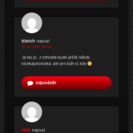
Blanch
napsal:
10. 11. 2005 (18:46)
:))) No jo.. z tohodle bude ještě někdy
vícekapitolovka..ale jen bůh ví, kdy
Odpovědět
Péťa
napsal: