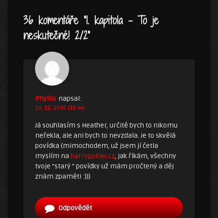
36 komentáře “
1. kapitola – To je
neskutečné! 2/2
”
Phyllis
napsal:
10. 11. 2005 (18:44)
Já souhlasím s Heather, určitě bych to nikomu
neřekla, ale ani bych to nevzdala. Je to skvělá
povídka (mimochodem, už jsem jí četla
myslím na
harrypotter.cz
, jak říkám, všechny
tvoje "starý " povídky už mám pročtený a děj
znám zpaměti :)))
Odpovědět