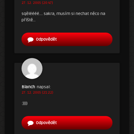
27. 12. 2005 (20:47)
sqěléééé…. sakra, musím si nechat něco na
příště…
Odpovědět
Blanch
napsal:
27. 12. 2005 (21:22)
:))))
Odpovědět