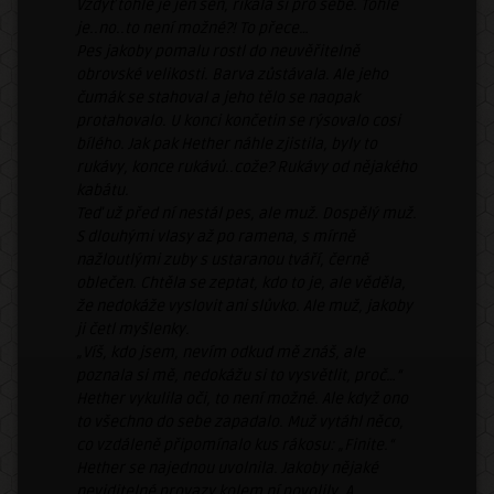
Vždyť tohle je jen sen, říkala si pro sebe. Tohle
je..no..to není možné?! To přece…
Pes jakoby pomalu rostl do neuvěřitelně
obrovské velikosti. Barva zůstávala. Ale jeho
čumák se stahoval a jeho tělo se naopak
protahovalo. U konci končetin se rýsovalo cosi
bílého. Jak pak Hether náhle zjistila, byly to
rukávy, konce rukávů..cože? Rukávy od nějakého
kabátu.
Teď už před ní nestál pes, ale muž. Dospělý muž.
S dlouhými vlasy až po ramena, s mírně
nažloutlými zuby s ustaranou tváří, černě
oblečen. Chtěla se zeptat, kdo to je, ale věděla,
že nedokáže vyslovit ani slůvko. Ale muž, jakoby
ji četl myšlenky.
„Víš, kdo jsem, nevím odkud mě znáš, ale
poznala si mě, nedokážu si to vysvětlit, proč…“
Hether vykulila oči, to není možné. Ale když ono
to všechno do sebe zapadalo. Muž vytáhl něco,
co vzdáleně připomínalo kus rákosu: „Finite.“
Hether se najednou uvolnila. Jakoby nějaké
neviditelné provazy kolem ní povolily. A…