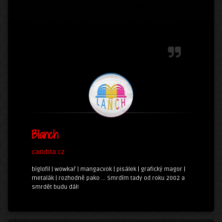
poznat tenhle svět, i když tomu stále nemohla
uvěřit, „nic není takové, jaké se zdá,“ vykročila
pravou nohou. To se tak dělá, aby se vše zdařilo.
Teď už si nenechá nic ujít!! Byla by blázen, kdyby
to všechno hodila za hlavu, no ne?
Co byste v
jejím případě udělali vy?
Blanch
candita.cz
bíglofil | wowkař | mangacvok | pisálek | grafický magor |
metalák | rozhodně pako ... Smrdím tady od roku 2002 a
smrdět budu dál!