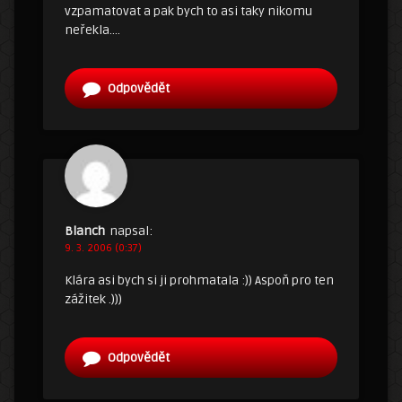
vzpamatovat a pak bych to asi taky nikomu
neřekla….
Odpovědět
Blanch
napsal:
9. 3. 2006 (0:37)
Klára asi bych si ji prohmatala :)) Aspoň pro ten
zážitek .)))
Odpovědět