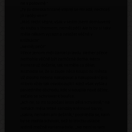
ne v polovině.“
„Ty jsi dneska hrozně vtipný se mi zdá, nechceš
jít raději ven?“
„Máš recht ségra, však v sedm jsem domluvený
do klubu s Thomem, neměj péči. Ale ty by si taky
měla někam vyrazit a neležet věčně v
knížkách!“
„Neměj péči!“
Přece jenom měl Daniel pravdu. Hether přece
nemohla věčně být zamčená doma. Harry
Pottera už dočetla, tak neměla co dělat.
Rozhodla se, že si zajde něco koupit do města.
Už dlouho nebyla nakupovat a nakupování pro
ní bylo vždy tak osvobozující. Když však vyšla z
posledního obchodu, kde si koupila nové džíny,
začalo se schylovat k bouřce.
„Ach ne, to mi to počasí letos dělá schválně,“ na
nohách měla lehké sandály krémové barvy,
„sakra, nemám ani deštník,“ poohlédla se, kam
by se mohla schovat, než to trochu ustane.
Jediná možná varianta byla.. „No není to tam