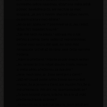
oslnivého světla najednou. Vždyť ona měla ještě
půlnoc. Nevěděla prčo, ale necítila se moc
vyspaná, „já..ani ti nevím. Vlastně vůbec nevím,
co jsem včera v noci dělala.“
„No co asi..spala,ne ?“ posmíval se jí, „No, i když,
těžko říct. Vypadáš hrozně.“
„Tak mě nech na pokoji,“ sebrala mu z ruk
peřinu a ulehla. Dany raději už neprotestoval,
nechal svoji sestru dál spát. Asi toho moc
nenaspala. Určitě až do rána zase četla Harryho
Pottera.
„Mám to přečtený,“ hlásila po pár dnech Hether.
„No, tentokrát ti to nějak dlouho trvalo, minule
si měla pětku přečtenou za dva dny.“
„Hele, nech toho, jo.. život není jen o čtení.“
„Vážně? Soudě podle tvýho života jsem právě
myslel, že je jenom o čtení..ale musím říct, že si
mě překvapila. Pět dní..no, zpamatováváš se.“
„To bylo hrozně vtipný, brácho. No a ty už máš
přečtených kolik stránek?“
„Nemusím na to spěchat jako ty, jsem ještě ani