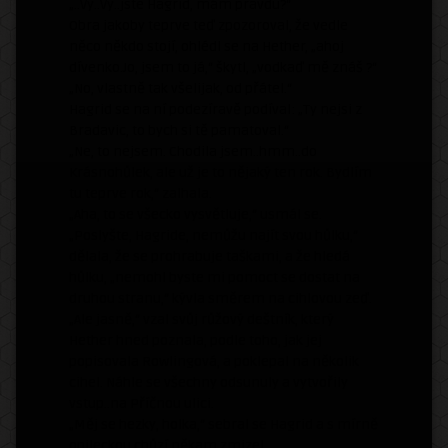
„..Vy..Vy..jste Hagrid, mám pravdu?“
Obra jakoby teprve teď zpozoroval, že vedle
něco někdo stojí, ohlédl se na Hether, „ahoj
dívenko.Jo, jsem to já,“ škytl, „vodkaď mě znáš ?“
„No, vlastně tak všelijak, od přátel.“
Hagrid se na ní podezíravě podíval: „Ty nejsi z
Bradavic, to bych si tě pamatoval.“
„Ne, to nejsem. Chodila jsem..hmm..do
Krásnohůlek, ale už je to nějaký ten rok. Bydlím
tu teprve rok,“ zalhala.
„Aha, to se všecko vysvětluje,“ usmál se.
„Poslyšte, Hagride, nemůžu najít svou hůlku,“
dělala, že se prohrabuje taškami, a že hledá
hůlku, „nemohl byste mi pomoct se dostat na
druhou stranu,“ kývla směrem na cihlovou zeď.
„Ale jasně,“ vzal svůj růžový deštník, který
Hether hned poznala, podle toho, jak jej
popisovala Rowlingová, a poklepal na několik
cihel. Náhle se všechny odsunuly a vytvořily
vstup..na Příčnou ulici.
„Měj se hezky, holka,“ sebral se Hagrid a s mírně
opileckou chůzí někam zmizel.