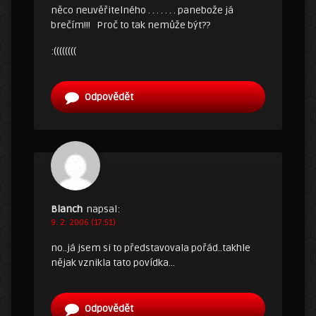
něco neuvěřitelného . . . . . . . panebože já
brečím!!! Proč to tak nemůže být??
:((((((((
Odpovědět
Blanch
napsal:
9. 2. 2006 (17:51)
no..já jsem si to představovala pořád..takhle
nějak vznikla tato povídka…
Odpovědět