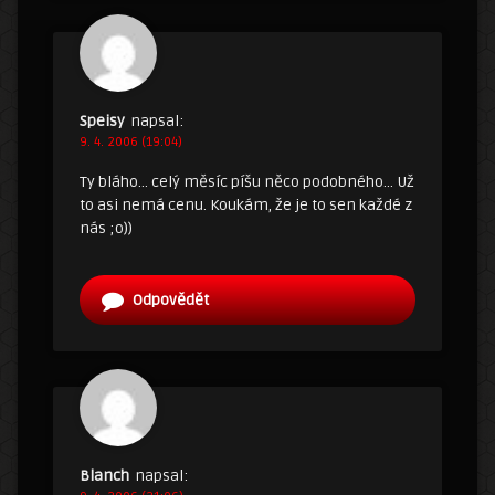
Speisy
napsal:
9. 4. 2006 (19:04)
Ty bláho… celý měsíc píšu něco podobného… Už
to asi nemá cenu. Koukám, že je to sen každé z
nás ;o))
Odpovědět
Blanch
napsal: