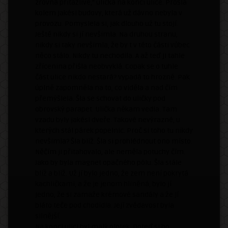
zrovna přitažlivé,“ ulička na konci ulice. Prošla
kolem jakési budovy, která už dávno nebyla v
provozu. Pomyslela si, jak dlouho už tu stojí.
Ještě nikdy si jí nevšimla. Na druhou stranu,
nikdy si taky nevšimla, že by t v této části vůbec
něco stálo. Nikdy tu nechodila. A až teď ji tahle
zřícenina přišla neobvyklá. Copak se o tuhle
část ulice nikdo nestará? Vypadá to hrozně. Pak
úplně zapomněla na to, co viděla a nad čím
přemýšlela. Šla se schovat do uličky pod
obrovský parapet. Ulička někam vedla. Tam
vzadu byly jakési dveře. Takové nevýrazné, u
kterých stál párek popelnic. Proč si toho tu nikdy
nevšimla? Šla blíž. Šla si prohlédnout ono místo.
Něčím ji přitahovalo, ale neměla potuchy čím.
Jako by byla magnet opačného pólu. Šla stále
blíž a blíž. Už jí bylo jedno, že zem není pokrytá
kachličkami, a že je jenom hliněná, bylo jí
jedno, že si zamaže krémové sandály a že jí
bláto teče pod chodidla. Její zvědavost byla
silnější.
Na konci ulici byl malý plotek. Doteď si ho