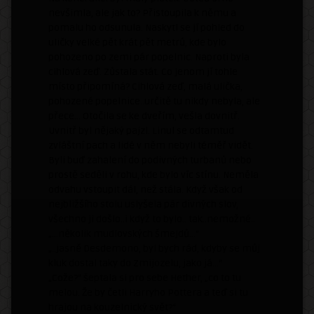
nevšimla, ale jak to? Přistoupila k němu a
pomalu ho odsunula. Naskytl se jí pohled do
uličky velké pět krát pět metrů, kde bylo
pohozeno po zemi pár popelnic. Naproti byla
cihlová zeď. Zůstala stát. Co jenom jí tohle
místo připomíná? Cihlová zeď, malá ulička,
pohozené popelnice..určitě tu nikdy nebyla, ale
přece… Otočila se ke dveřím, vešla dovnitř.
Uvnitř byl nějaký pajzl. Linul se odtamtud
zvláštní pach a lidé v něm nebyli téměř vidět.
Byli buď zahalení do podivných turbanů nebo
prostě seděli v rohu, kde bylo víc stínu. Neměla
odvahu vstoupit dál, než stála. Když však od
nejbližšího stolu uslyšela pár divných slov,
všechno ji došlo..i když to bylo.. tak..nemožné..
„…několik mudlovských šmejdů…“
„..jasně Desdemono, byl bych rád, kdyby se můj
kluk dostal taky do Zmijozelu, jako já…“
„Cože?“ šeptala si pro sebe Hether, „co to tu
melou. Že by četli Harryho Pottera a teď si tu
hrajou na kouzelnický svět?“