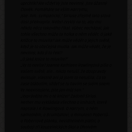
uprchlík? Ale vždyť Vy jste nevinný, jste úžasný
člověk. Pomáháte se vším Harrymu,
jste..hm..sympatický,“ Siriuse zřejmě tato slova
dost překvapila. Nebyl zvyklý na to, aby mu
někdo něco takového říkal. Vůbec nechápal, jak
tohle všechno může ta holka o něm vědět. O jaké
knížce to mluvila? Jak může vědět o jejich světě,
když je to obyčejná mudla. Jak může vědět, že je
nevinný, kdo jí to řekl?
„O jaké knize to mluvíte?“
„Vy to nevíte? Joanne Kathleen Rowlingová píše o
Vašem světě, ale.. nikdo netuší, že doopravdy
existuje..vlastně ani já jsem to netušila. Co to
zase blábolím, vždyť se tu bavím se svým snem.
Vy neexistujete, jste jen můj sen.“
„Vyprávějte mi o té knize!“ žadonil Sirius.
Hether mu vykládala všechno o knihách, které
napsala J.K.Rowlingová. O Harrym, o něm
samotném, o Brumbálovi, o minulosti Pobertů..
o Pobertově plánku, neviditelném plášti, o
souboji tří kouzelnických škol a Ohnivém