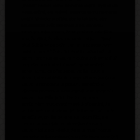
„Páni!!!“ Hether tomu nemohla uvěřit. Bylo to tak
neskutečné, ale reálné. Nikdy by tomu nemohla
uvěřit. Vždycky si přála, aby to tak bylo, aby
kouzelnický svět existoval..a on..opravdu
existuje!! Měla strach, že se probere z dalšího
snu, že zjistí, že všechno kolem je jen nějaký
blud. Štípla se do paže: „Ne, je to pravda! Jsem
tady! Jsme v Příčné ulici. Svatá matko boží, já
jsem… pronikla do kouzelnického světa!!“ teď už
byly všechny knihy J.K.Rowlingové vedlejší,
oproti tomu, co před sebou viděla. Osud ji
dovolil, aby nahlédla do magického světa čar a
kouzel a nehodlala to pokazit. Konečně to
všechno pochopila. Rowlingová je ve spojení s
kouzelníky. Píše jejich životopisy, ale v
obyčejném mudlovském světě předstírá, že
tenhle svět není..ale on je! Hether se nahrnuly
do očí slzy, chtěla by to tolika lidem říct, ale
nemohla. Narušila by tak veškeré vztahy
kouzelníků a lidí. Věděla, že si to musí nechat
pro sebe. Měla neskutečnou příležitost konečně