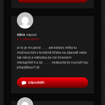
Klára
napsal:
9. 2. 2006 (20:12)
Jo to je mi jasný . . . . . ale kdybys měla tu
možnost být v londýně (třeba na zájezdě nebo
tak něco) a náhodou by ste šli kolem
nástupiště 9 a 10 . . . . . . nezkusila by si projít tou
přepážkou??:)))
Odpovědět