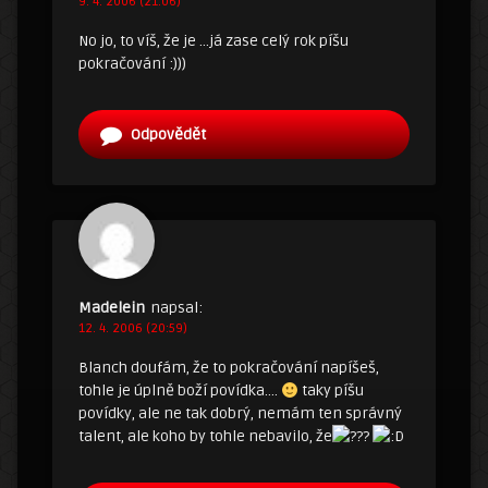
9. 4. 2006 (21:06)
No jo, to víš, že je …já zase celý rok píšu
pokračování :)))
Odpovědět
Madelein
napsal:
12. 4. 2006 (20:59)
Blanch doufám, že to pokračování napíšeš,
tohle je úplně boží povídka….
taky píšu
povídky, ale ne tak dobrý, nemám ten správný
talent, ale koho by tohle nebavilo, že