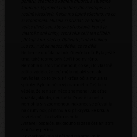
poháru, všechno o Kameni mudrců a Tajemné
komnatě. Vyprávěla mu Harryho životopis a o
rodině Weasleyů. Řekla mu úplně všechno, na co
si vzpomněla. Musela si přiznat, že tohle je
velice divný sen. Aby své představě, která je
vlastně z oné knihy, vyprávěla celý ten příběh.
„Děkuji Vám, slečno, Obliviate,“ mávl hůlkou.
„Co to…,“ už se nedozvěděla, co to dělá.
Hether se otočila na bok. Otevřela oči. Byla ještě
tma, také teprve byly čtyři hodiny ráno.
Nemohla si sto vzpomenout, co se jí to vlastně
zdálo. Věděla, že teď měla nějaký sen, ale
nevěděla, co to bylo. Přikrčila oči a mnula si
spánky. Bylo to něco významného. Tušila to.
Věděla, že ten sen něco znamenal. Ale ať se
snažila jakkoliv, neuspěla. Prostě to nešlo.
Nemohla si vzpomenout. Nakonec se převalila
na druhý bok, přihrnula si přikrývku ke krku a
zavřela oči. Za chvilku usnula.
„Vstávej, ospalče..jak dlouho si zase četla?“ strhl
z ní Dany peřinu.
„Co?“ schovávala si oči pod rukama..tolik