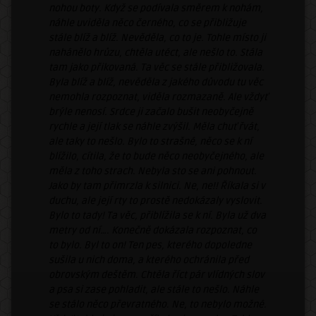
nohou boty. Když se podívala směrem k nohám,
náhle uviděla něco černého, co se přibližuje
stále blíž a blíž. Nevěděla, co to je. Tohle místo ji
nahánělo hrůzu, chtěla utéct, ale nešlo to. Stála
tam jako přikovaná. Ta věc se stále přibližovala.
Byla blíž a blíž, nevěděla z jakého důvodu tu věc
nemohla rozpoznat, viděla rozmazaně. Ale vždyť
brýle nenosí. Srdce ji začalo bušit neobyčejně
rychle a její tlak se náhle zvýšil. Měla chuť řvát,
ale taky to nešlo. Bylo to strašné, něco se k ní
blížilo, cítila, že to bude něco neobyčejného, ale
měla z toho strach. Nebyla sto se ani pohnout.
Jako by tam přimrzla k silnici. Ne, ne!! Říkala si v
duchu, ale její rty to prostě nedokázaly vyslovit.
Bylo to tady! Ta věc, přiblížila se k ní. Byla už dva
metry od ní…. Konečně dokázala rozpoznat, co
to bylo. Byl to on! Ten pes, kterého dopoledne
sušila u nich doma, a kterého ochránila před
obrovským deštěm. Chtěla říct pár vlídných slov
a psa si zase pohladit, ale stále to nešlo. Náhle
se stálo něco převratného. Ne, to nebylo možné.