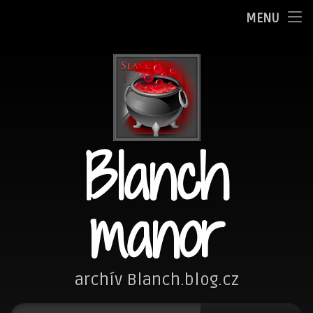
Oznamy
MENU
Přejít
Adminka
k
obsahu
Zpovědnice
webu
Blog
Blanch
Fotím
Kreslím
manor
Nezařazené
Návštěvní kniha
archív Blanch.blog.cz
Vyhledávání