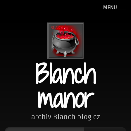
Oznamy
MENU
Přejít
Adminka
k
obsahu
Zpovědnice
webu
Blog
Blanch
Fotím
Kreslím
manor
Nezařazené
Návštěvní kniha
archív Blanch.blog.cz
Vyhledávání