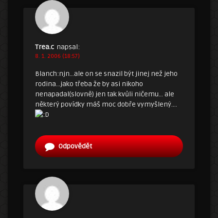
Trea.c
napsal:
8. 1. 2006 (18:57)
Blanch:njn…ale on se snazil být jinej než jeho
rodina…jako třeba že by asi nikoho
nenapadal(slovně) jen tak kvůli ničemu… ale
některý povídky máš moc dobře vymyšlený….
Odpovědět