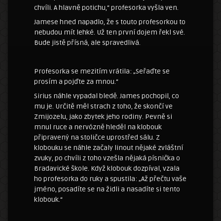
chvíli. A hlavně potichu,“ profesorka vyšla ven.
Jamese hned napadlo, že s touto profesorkou to
nebudou mít lehké. Už ten první dojem řekl své.
Bude jistě přísná, ale spravedlivá.
Profesorka se mezitím vrátila: „Seřaďte se
prosím a pojďte za mnou.“
Sirius náhle vypadal bledě. James pochopil, co
mu je. Určitě měl strach z toho, že skončí ve
Zmijozelu, jako zbytek jeho rodiny. Pevně si
mnul ruce a nervózně hleděl na klobouk
připravený na stoličce uprostřed sálu. Z
klobouku se náhle začaly linout nějaké zvláštní
zvuky, po chvíli z toho vzešla nějaká písnička o
Bradavické škole. Když klobouk dozpíval, vzala
ho profesorka do ruky a spustila: „Až přečtu vaše
jméno, posadíte se na židli a nasadíte si tento
klobouk.“