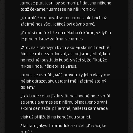
Jamese ptal, jestli by se mohl přidat „na někoho
totiž čekáme,“ usmál se na něj ironicky.
„Promiň,“ omlouval se mu James, ale hoch už
zřejmě neslyšel, jelikož byl dávno pryč.
„Proč si mu řekl, že na někoho čekáme, vždyť tu
je plno místa?“ zajímal se James
„Zrovna s takovým bych v koleji skončit nechtěl.
Moc se mi nezamlouval, asi nejsme jediní, kdo
ho nechtěl pustit do kupé. Slyšel si, že říkal, že
nikde jinde…“ šklebil se Sirius.
James se usmál: „Máš pravdu. Ty jeho vlasy mě
nějak odrazovaly. Ostatní měli zřejmě stejný
dojem.“
„Tak bude celou jízdu stát na chodbě no…“ smál
se Sirius a James se k němu přidal. Jeho první
školní den začal příjemně, našel si kamaráda.
Vlak už přijížděl na konečnou stanici.
Stál tam jakýsi hromotluk a křičel: „Prváci, ke
mně!“