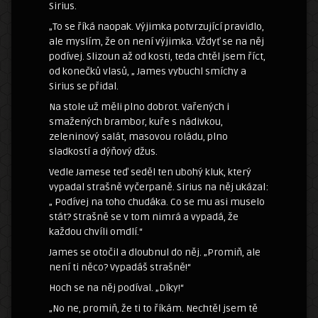
Sirius.
„To se říká naopak. Výjimka potvrzující pravidlo,
ale myslím, že on není výjimka. Vždyť se na něj
podívej. Slizoun až od kosti, teda chtěl jsem říct,
od konečků vlasů, „ James vybuchl smíchy a
Sirius se přidal.
Na stole už měli plno dobrot. Vařených i
smažených brambor, kuře s nádivkou,
zeleninový salát, masovou roládu, plno
sladkostí a dýňový džus.
Vedle Jamese teď seděl ten ubohý kluk, který
vypadal strašně vyčerpaně. Sirius na něj ukázal:
„ Podívej na toho chudáka. Co se mu asi muselo
stát? Strašně se v tom nimrá a vypadá, že
každou chvíli omdlí.“
James se otočil a dloubnul do něj. „Promiň, ale
není ti něco? Vypadáš strašně!“
Hoch se na něj podíval. „Díky!“
„No ne, promiň, že ti to říkám. Nechtěl jsem tě