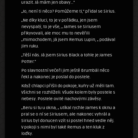
urazit. Já mám jen obavy…“
„Jo, není ti něco? Pomůžeme ti,“ přidal se Sirius.
„Ne díky kluci, to je v pořádku, jen jsem
nevyspalý, to je vše, „ James se Siriusem
přikyvovali, ale moc mu to nevěřili
„mimochodem, já jsem Remus Lupin, „ podával
jim ruku.
„Těší nás. Já jsem Sirius Black a tohle je James
Potter.“
Po slavnostní večeři jim ještě Brumbál něco
řekl a nakonec je poslal do postele.
Když chlapci přišli do pokoje, kufry už měli tam.
Všichni se rozhlíželi. Všude kolem byly postele s
nebesy. Postele ovité nachovými závěsy.
„Beru si tu u okna, „ utíkal rychle James k oknu a
pral se o ní se Siriusem, ale nakonec vyhrál a
Sirius byl donucen vzít si postel hned vedle něj.
V pokoji s nimi byl také Remus a ten kluk z
loďky.