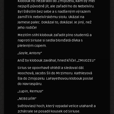
Klobouk ho nezařadil do Zmijozelu, kam by měl
nejspíš původně jít, ale zařadil ho do Nebelvíru.
Byl štěstím bez sebe a s nadšeným výrazem
zamířil k nebelvírskému stolu. Ukázal na
Jamese palec. Dokázal to, dokázal. Je jiný, než
jeho rodiče!
Mezitím stihl klobouk zařadit plno studentů a
naproti Siriuse si sedla blonďatá dívka s
pleteným copem.
„Goyle, Antony“
Aniž by klobouk zaváhal, hned křičel „ZMIJOZEL!“
Sirius se opovrhavě ohlédl a sledoval dál.
Hoochová, Jacobs šli do Mrzimoru. Kathleyová
šla do Zmijozelu. LaFayethovou klobouk poslal
do Havraspáru.
„Lupin, Remus!“
„NEBELVÍR!“
Světlovlasý hoch, který vypadal velice utahaně a
zchátrale se posadil kousek od Siriuse.