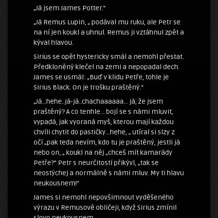
„Já jsem James Potter.“
„Já Remus Lupin, „ podával mu ruku, ale Petr se
na ní jen koukl a uhnul. Remus ji vztáhnul zpět a
kýval hlavou.
Sirius se opět hystericky smál a nemohl přestat.
Předkloněný klečel na zemi a nepopadal dech.
James se usmál: „Buď v klidu Petře, tohle je
Sirius Black. On je trošku praštěný.“
„Já…hehe..já-já..chachaaaaaa… já, že jsem
praštěný? A co tenhle… bojí se s námi mluvit,
vypadá, jak vyoraná myš, kterou mají každou
chvíli chytit do pastičky…hehe, „ utíral si slzy z
očí „pak teda nevím, kdo tu je praštěný, jestli já
nebo on, „ koukl na něj „chceš mít kamarády
Petře?“ Petr s neurčitostí přikývl, „tak se
neostýchej a normálně s námi mluv. My ti hlavu
neukousnem!“
James si nemohl nepovšimnout vyděšeného
výrazu v Remusově obličeji, když Sirius zmínil
slovo neukousnem.