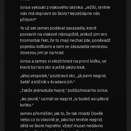
Sirius vykoukl z vlakového okýnka: „Ježíši, tenhle
nás má dopravit do školy? Nezašlápne nás
přitom?“
To už ale James podával zavazadla, které
postavili na vlakové nástupiště, jelikož jim ten
hromotluk řekl, že to mají nechat zde, poněvadž
pojedou loďkami a tam se zavazadla nevlezou.
Dovezou jim je na hrad.
Sirius a James si vlezli hned na první loďku, ve
které byl ten obr a ještě jakýsi kluk.
„Ahoj vespolek,“ pozdravil obr, „já jsem Hagrid,
šafář a klíčník v Bradavicích.“
„Takže jednoduše hajný,“ pošťuchoval ho Sirius.
„No jasně,“ usmál se Hagrid „ty budeš asi pěkný
kvítko.“
James přemýšlel, jak to, že tak mladý člověk
nebo co to vlastně je, jako byl tenhle Hagrid,
dělá ve škole hajného. Vždyť musel nedávno