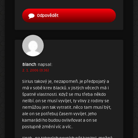
Odpovědět
Blanch
napsal:
2. 1. 2006 (0:36)
Sirius takový je, nezapomeň..je předpojatý a
má v sobě krev Blacků..v jistých věcech má i
špatné vlastnosti. Když se mu třeba někdo
nelíbí..on se musí vyvíjet, ty vlivy z rodiny se
nemůžou jen tak vytratit..něco tam musí být,
ale on se potřebuj časem vyvíjet..jeho
kamarádi ho budou ovlivňovat a on se
postupně změní víc a víc..