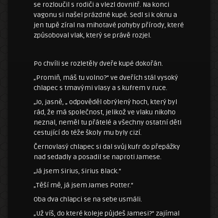
se rozloučil s rodiči a vlezl dovnitř. Na konci
vagonu si našel prázdné kupé. Sedl si k oknu a
jen tupě zíral na mihotavé pohyby přírody, které
způsoboval vlak, který se právě rozjel.
Po chvíli se rozletěly dveře kupé dokořán.
„Promiň, máš tu volno?“ ve dveřích stál vysoký
chlapec s tmavými vlasy a s kufrem v ruce.
„Jo, jasně, „ odpověděl obrýlený hoch, který byl
rád, že má společnost, jelikož ve vlaku nikoho
neznal, neměl tu přátelé a všechny ostatní děti
cestující do téže školy mu byly cizí.
Černovlasý chlapec si dal svůj kufr do přepážky
nad sedadly a posadil se naproti Jamese.
„Já jsem Sirius, Sirius Black.“
„Těší mě, já jsem James Potter.“
Oba dva chlapci se na sebe usmáli.
„Už víš, do které koleje půjdeš Jamesi?“ zajímal