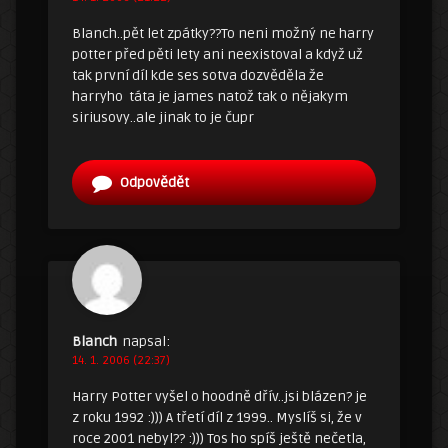
Blanch..pět let zpátky??To neni možný ne harry
potter před pěti lety ani neexistoval a když už
tak první díl kde ses sotva dozvěděla že
harryho táta je james natož tak o nějakym
siriusovy..ale jinak to je čupr
Odpovědět
Blanch
napsal:
14. 1. 2006 (22:37)
Harry Potter vyšel o hoodně dřív..jsi blázen? je
z roku 1992 :))) A třetí díl z 1999.. Myslíš si, že v
roce 2001 nebyl?? :))) Tos ho spíš ještě nečetla,