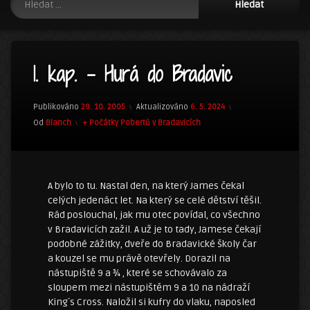
1. kap. – Hurá do Bradavic
Publikováno
29. 10. 2005
Aktualizováno
6. 5. 2024
Kategorie:
Od
Blanch
+ Počátky Pobertů v Bradavicích
A bylo to tu. Nastal den, na který James čekal
celých jedenáct let. Na který se celé dětství těšil.
Rád poslouchal, jak mu otec povídal, co všechno
v Bradavicích zažil. A už je to tady, Jamese čekají
podobné zážitky, dveře do Bradavické školy čar
a kouzel se mu právě otevřely. Dorazil na
nástupiště 9 a ¾ , které se schovávalo za
sloupem mezi nástupištěm 9 a 10 na nádraží
King´s Cross. Naložil si kufry do vlaku, naposled