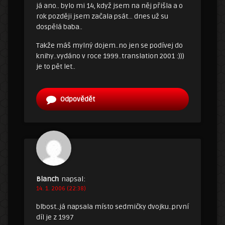
já ano.. bylo mi 14, když jsem na něj přišla a o
rok později jsem začala psát… dnes už su
dospělá baba..
Takže máš mylný dojem..no jen se podívej do
knihy..vydáno v roce 1999..translation 2001 :)))
je to pět let..
Odpovědět
Blanch
napsal:
14. 1. 2006 (22:38)
blbost..já napsala místo sedmičky dvojku..první
díl je z 1997