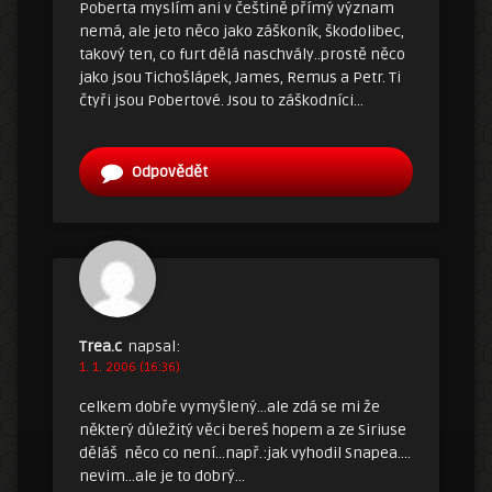
Poberta myslím ani v češtině přímý význam
nemá, ale jeto něco jako záškoník, škodolibec,
takový ten, co furt dělá naschvály..prostě něco
jako jsou Tichošlápek, James, Remus a Petr. Ti
čtyři jsou Pobertové. Jsou to záškodníci…
Odpovědět
Trea.c
napsal:
1. 1. 2006 (16:36)
celkem dobře vymyšlený…ale zdá se mi že
některý důležitý věci bereš hopem a ze Siriuse
děláš něco co není…např.:jak vyhodil Snapea….
nevim…ale je to dobrý…