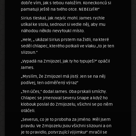
dobře vím, jak s tebou naložím. Koneckonců si
pamatuji ještě na tvého otce. NEBELVÍR!“
Sirius tleskal, jak nejvíc mohl. James rychle
utíkal ke stolu, sednout si vedle něj, aby mu
náhodou někdo nevyfoukl místo.
„Hele, „ ukázal Sirius prstem na židli, na které
seděl chlapec, kterého potkali ve vlaku „to je ten
slizoun.“
„Vypadá na Zmijozel, jak ty ho typuješ?“ opáčil
James.
„Myslím, že Zmijozel má jistý. Jen se na něj
podívej, ten odměřený výraz“
„Ten účes,“ dodal James. Oba prskali smíchy.
Chlapec se jmenoval Severu Snape a když ho
klobouk poslal do Zmijozelu, všichni se po něm
otáčeli.
„Severus, co je to proboha za jméno. Měl jsem
pravdu. Ve Zmijozelu jsou všichni slizouni a on
je to pravidlo, potvrzující výjimku!“ mračil se