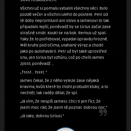
Všichni už si pomalu vybalili všechny věci. Bylo
pozdě večer a všichni ulehli do postele. Petr od
té doby nepromluvil ani slovo a Jamesovi to tak
připadalo lepší, poněvadž by se Sirius začal zase
strašně smát. Koukl se na bok. Remus už spal.
Taky že to potřeboval, vypadal opravdu hrozně.
Měl kruhy pod očima, utahaný výraz a chodil
jako po autohavárii. Petr už byl také uprostřed
snu, jen Sirius byl vzhůru, což po chvíli James
zjistil, poněvadž …
„Tssst… tssst..“
James čekal, že z něho vyleze zase nějaká
kravina, kvůli které by mohl probudit kluky, a to
nechtěl, tak raději dělal, že spí.
„Já vím, že nespíš Jamesi. Chci ti jen říct, že
jsem moc rád, že jsem tě poznal. Dobrou noc.“
„Já taky, dobrou Siriusi.“