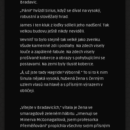
Bradavic.
„Páni!“ hvízdl Sirius, když se díval na vysoký,
robustní a stověžatý hrad.
James i ten kluk z loďky sdíleli jeho nadšení. Tak
velkou budovu ještě nikdy neviděli.
Vevnitř to bylo stejně tak velké jako zvenku.
Všude kamenné zdi i podlahy. Na zdech visely
louče a zapálené fabule. Na zdech visely
prošívané koberce a obrazy s pohybujícími se
postavami. Na zemi byly tlusté koberce.
„Á, už jste tady Hagride? Výborně.“ To si to k nim
šinula nějaká vysoká, hubená žena s černým
uzlem vlasů na hlavě a s přísným výrazem v
obličeji.
„Vítejte v Bradavicích,“ vítala je žena ve
smaragdově zeleném hábitu. „Jmenuji se
Minerva McGonagallová, jsem profesorka
Přeměňování“ propíchla všechny svým přísným