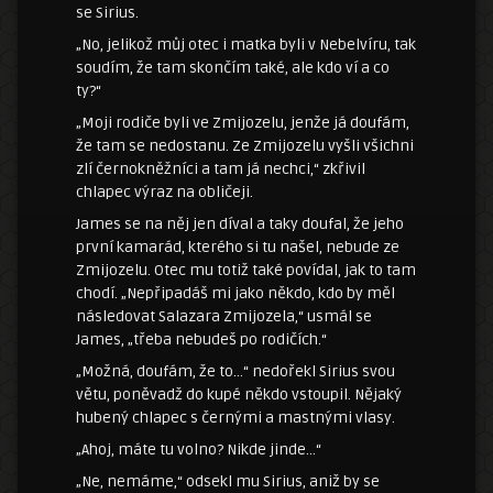
se Sirius.
„No, jelikož můj otec i matka byli v Nebelvíru, tak
soudím, že tam skončím také, ale kdo ví a co
ty?“
„Moji rodiče byli ve Zmijozelu, jenže já doufám,
že tam se nedostanu. Ze Zmijozelu vyšli všichni
zlí černokněžníci a tam já nechci,“ zkřivil
chlapec výraz na obličeji.
James se na něj jen díval a taky doufal, že jeho
první kamarád, kterého si tu našel, nebude ze
Zmijozelu. Otec mu totiž také povídal, jak to tam
chodí. „Nepřipadáš mi jako někdo, kdo by měl
následovat Salazara Zmijozela,“ usmál se
James, „třeba nebudeš po rodičích.“
„Možná, doufám, že to…“ nedořekl Sirius svou
větu, poněvadž do kupé někdo vstoupil. Nějaký
hubený chlapec s černými a mastnými vlasy.
„Ahoj, máte tu volno? Nikde jinde…“
„Ne, nemáme,“ odsekl mu Sirius, aniž by se