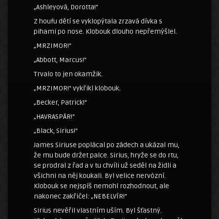
„Ashleyová, Dorotta!“
Z houfu dětí se vyklopýtala zrzavá dívka s
pihami po nose. Klobouk dlouho nepřemýšlel.
„MRZIMOR!“
„Abbott, Marcus!“
Trvalo to jen okamžik.
„MRZIMOR!“ vykřikl klobouk.
„Becker, Patrick!“
„HAVRASPÁR!“
„Black, Sirius!“
James Siriuse poplácal po zádech a ukázal mu,
že mu bude držet palce. Sirius, hryže se do rtu,
se prodral z řad a v tu chvíli už seděl na židli a
všichni na něj koukali. Byl velice nervózní.
Klobouk se nejspíš nemohl rozhodnout, ale
nakonec zakřičel: „NEBELVÍR!“
Sirius nevěřil vlastním uším. Byl šťastný.