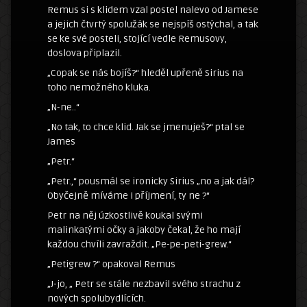
Remus si s klidem vzal postel nalevo od Jamese
a jejich čtvrtý spolužák se nejspíš ostýchal, a tak
se ke své posteli, stojící vedle Remusovy,
doslova připlazil.
„Copak se nás bojíš?“ hleděl upřeně Sirius na
toho nemožného kluka.
„N-ne..“
„No tak, to chce klid. Jak se jmenuješ?“ ptal se
James
„Petr.“
„Petr.,“ pousmál se ironicky Sirius „no a jak dál?
Obyčejně míváme i příjmení, ty ne ?“
Petr na něj úzkostlivě koukal svými
malinkatými očky a jakoby čekal, že ho mají
každou chvíli zavraždit. „Pe-pe-peti-grew.“
„Petigrew ?“ opakoval Remus
„J-jo, „ Petr se stále nezbavil svého strachu z
nových spolubydlících.