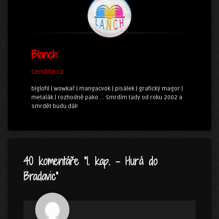
Blanch
candita.cz
bíglofil | wowkař | mangacvok | pisálek | grafický magor |
metalák | rozhodně pako ... Smrdím tady od roku 2002 a
smrdět budu dál!
40 komentáře “
1. kap. – Hurá do
Bradavic
”