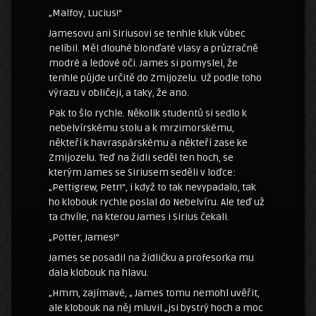
„Malfoy, Lucius!“
Jamesovu ani Siriusovi se tenhle kluk vůbec
nelíbil. Měl dlouhé blonďaté vlasy a průzračně
modré a ledové oči. James si pomyslel, že
tenhle půjde určitě do Zmijozelu. Už podle toho
výrazu v obličeji, a taky, že ano.
Pak to šlo rychle. Několik studentů si sedlo k
nebelvírskému stolu a k mrzimorskému,
někteří k havraspárskému a někteří zase ke
Zmijozelu. Teď na židli seděl ten hoch, se
kterým James se Siriusem seděli v loďce:
„Pettigrew, Petr!“, i když to tak nevypadalo, tak
ho klobouk rychle poslal do Nebelvíru. Ale teď už
ta chvíle, na kterou James i Sirius čekali.
„Potter, James!“
James se posadil na židličku a profesorka mu
dala klobouk na hlavu.
„Hmm, zajímavé, „ James tomu nemohl uvěřit,
ale klobouk na něj mluvil „jsi bystrý hoch a moc