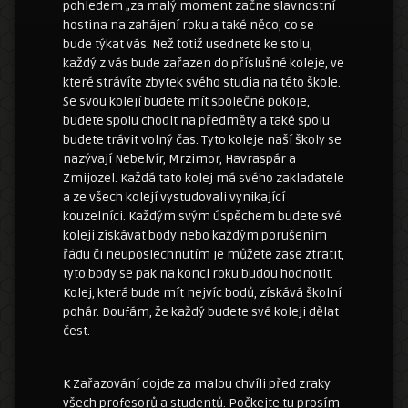
pohledem „za malý moment začne slavnostní
hostina na zahájení roku a také něco, co se
bude týkat vás. Než totiž usednete ke stolu,
každý z vás bude zařazen do příslušné koleje, ve
které strávíte zbytek svého studia na této škole.
Se svou kolejí budete mít společné pokoje,
budete spolu chodit na předměty a také spolu
budete trávit volný čas. Tyto koleje naší školy se
nazývají Nebelvír, Mrzimor, Havraspár a
Zmijozel. Každá tato kolej má svého zakladatele
a ze všech kolejí vystudovali vynikající
kouzelníci. Každým svým úspěchem budete své
koleji získávat body nebo každým porušením
řádu či neuposlechnutím je můžete zase ztratit,
tyto body se pak na konci roku budou hodnotit.
Kolej, která bude mít nejvíc bodů, získává školní
pohár. Doufám, že každý budete své koleji dělat
čest.
K Zařazování dojde za malou chvíli před zraky
všech profesorů a studentů. Počkejte tu prosím