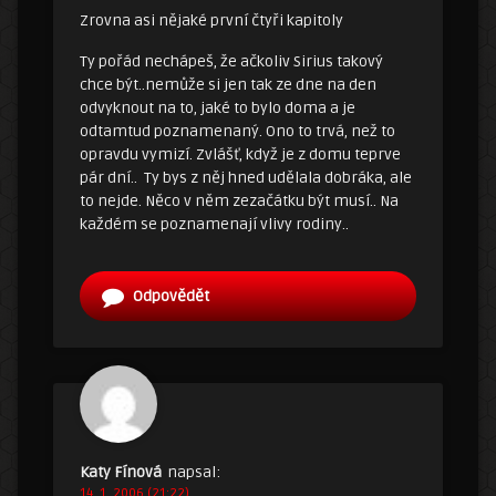
Zrovna asi nějaké první čtyři kapitoly
Ty pořád nechápeš, že ačkoliv Sirius takový
chce být..nemůže si jen tak ze dne na den
odvyknout na to, jaké to bylo doma a je
odtamtud poznamenaný. Ono to trvá, než to
opravdu vymizí. Zvlášť, když je z domu teprve
pár dní.. Ty bys z něj hned udělala dobráka, ale
to nejde. Něco v něm zezačátku být musí.. Na
každém se poznamenají vlivy rodiny..
Odpovědět
Katy Fínová
napsal:
14. 1. 2006 (21:22)