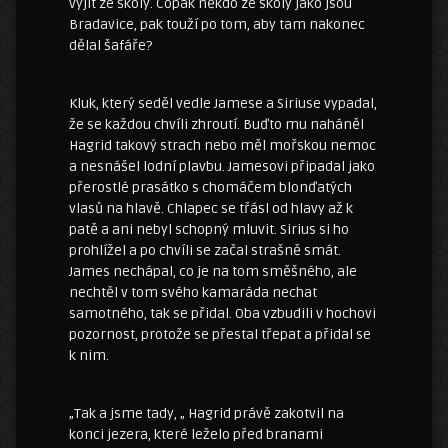
vyjít ze školy. Copak někdo ze školy jako jsou
Bradavice, pak touží po tom, aby tam nakonec
dělal šafáře?
Kluk, který seděl vedle Jamese a Siriuse vypadal,
že se každou chvíli zhroutí. Buďto mu naháněl
Hagrid takový strach nebo měl mořskou nemoc
a nesnášel lodní plavbu. Jamesovi připadal jako
přerostlé prasátko s chomáčem blonďatých
vlasů na hlavě. Chlapec se třásl od hlavy až k
patě a ani nebyl schopný mluvit. Sirius si ho
prohlížel a po chvíli se začal strašně smát.
James nechápal, co je na tom směšného, ale
nechtěl v tom svého kamaráda nechat
samotného, tak se přidal. Oba vzbudili v hochovi
pozornost, protože se přestal třepat a přidal se
k nim.
„Tak a jsme tady, „ Hagrid právě zakotvil na
konci jezera, které leželo před branami