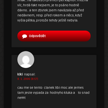
Jinak…na takových prvních pět kapitol..možná
víc, hrdá fakt nejsem, je to psáno hodně
dávno.. a ten zbytek jsem navázala až před
nedávnem, resp. před rokem a něco, když
vyšla pětka, protože tehdy ještě nebyla.
Odpovědět
kiki
napsal:
8. 1. 2006 (8:57)
cau me se tento clanek libi moc ale jemes
tam jeste vypada za hodnyho kluka a to snad
ne!!!!t