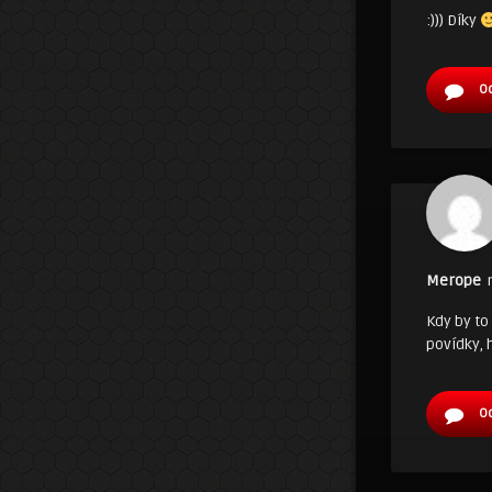
:))) Díky
O
Merope
Kdy by to
povídky,
O