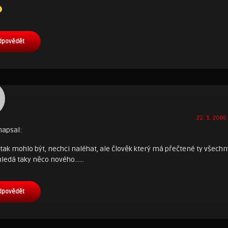
dpovědět
22. 1. 2006 
napsal:
 tak mohlo být, nechci naléhat, ale člověk který má přečtené ty všech
 hledá taky něco nového……
dpovědět