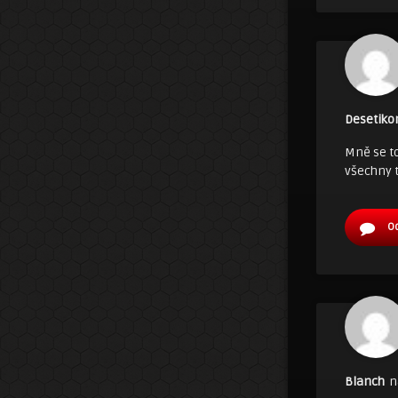
Desetiko
Mně se to
všechny t
O
Blanch
n