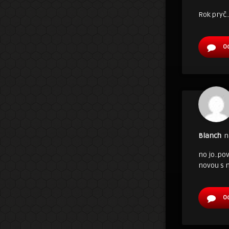
Rok pryč…
O
Blanch
n
no jo..po
novou s 
O