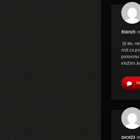
Blanch
n
:))) No, 
mít co p
polovinu 
vložím..k
O
ovce23
n