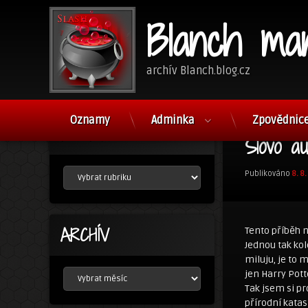
Blanch ma
archív Blanch.blog.cz
Přejít
k
Oznamy
Adminka
Zpovědnic
RUBRIKY
obsahu
Slovo au
webu
RUBRIKY
Publikováno
8. 8
ARCHÍV
Tento příběh 
Jednou tak ko
miluju, je to 
ARCHÍV
jen Harry Potte
Tak jsem si pr
přírodní katas