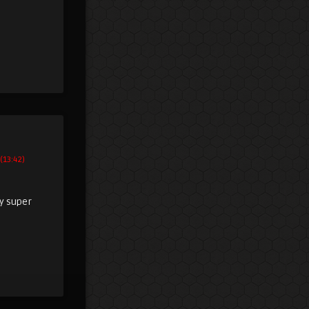
(13:42)
ny super