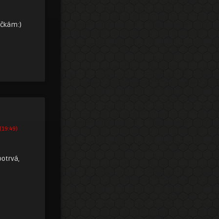
počkám:)
(19:49)
potrvá,