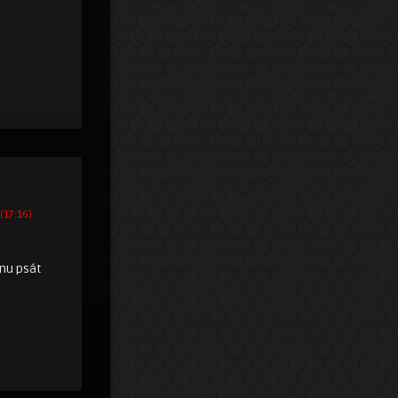
 (17:16)
čnu psát