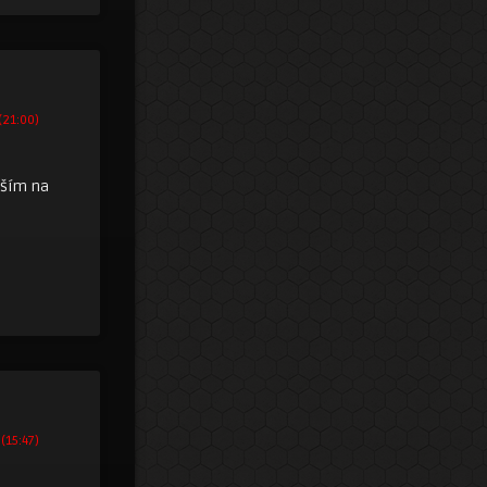
(21:00)
ěším na
 (15:47)