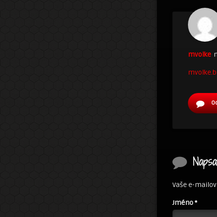
mvolke
n
mvolke.b
O
Napsa
Vaše e-mailov
Jméno
*