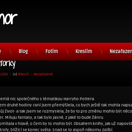
nor
e
Blog
Fotím
Kreslím
Nezařaze
torky
Kategorie:
. 2005
Od
Blanch
Nezařazené
nemá nic společného s tématikou Harryho Pottera.
lem druhé hodiny raní jsem přemýšlela, co bych ještě tak mohla naps
můj život- a tak jsem se rozmyslela, že by to pro změnu mohlo být něco
r. Miluju fantasy, a tak bylo jasné, z jaké to bude žánru.
omítala v hlavě, o čem by to mohlo být. Obsahem knihy, jak už napovíd
trofy, blížící se konec světa. Snad se to aspoň někomu zalíbí.