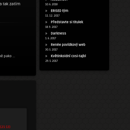
a tak zatím
10. 6. 2018
ERISED tým
11. 12. 2017
Představte si titulek
18. 9. 2017
Darkness
1. 6. 2017
Renée povídkový web
30. 5. 2017
Květinkoidní cosi-tajbl
ě pako ...
29. 5. 2017
(21:13)