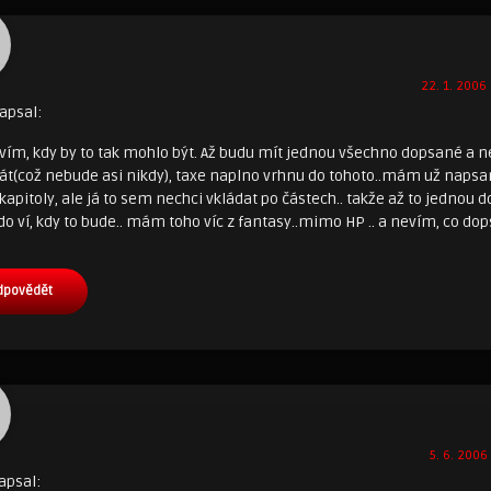
22. 1. 2006 
apsal:
nevím, kdy by to tak mohlo být. Až budu mít jednou všechno dopsané a 
sát(což nebude asi nikdy), taxe naplno vrhnu do tohoto..mám už napsa
kapitoly, ale já to sem nechci vkládat po částech.. takže až to jednou d
do ví, kdy to bude.. mám toho víc z fantasy..mimo HP .. a nevím, co dops
dpovědět
5. 6. 2006
apsal: