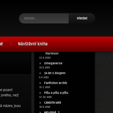
Vyhledávání
né
Návštěvní kniha
15 let s blog.cz a poděkování
Martinovi
13. 8. 2020
Omegaverse
15. 8. 2019
14 let s blogem
6. 8. 2019
Fanfiction archív
15. 1. 2019
at-psaní
Píšu a píšu a píšu
 jiného, než
17. 10. 2018
CANDITA WEB
á název, jsou
30. 8. 2018
Aktuálně…?