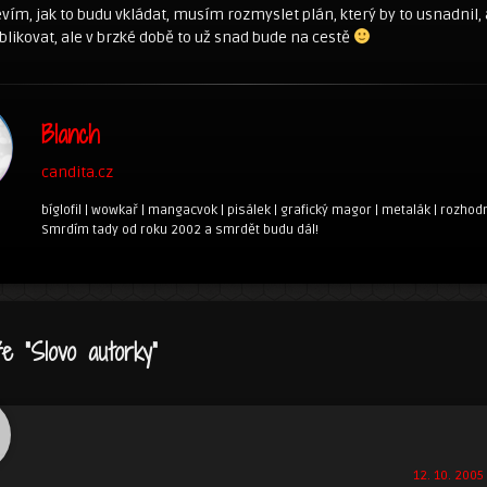
vím, jak to budu vkládat, musím rozmyslet plán, který by to usnadnil, 
likovat, ale v brzké době to už snad bude na cestě
Blanch
candita.cz
bíglofil | wowkař | mangacvok | pisálek | grafický magor | metalák | rozhodn
Smrdím tady od roku 2002 a smrdět budu dál!
ře “
Slovo autorky
”
12. 10. 2005 