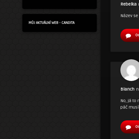
Rebelka
Název se 
MŮJ AKTUÁLNÍ WEB - CANDITA
O
Blanch
n
No, já to
páč musím
O