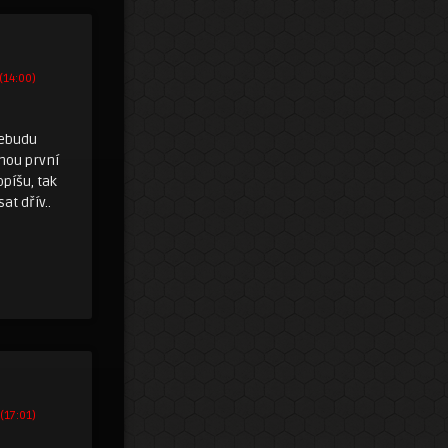
(14:00)
nebudu
nou první
opíšu, tak
at dřív..
 (17:01)