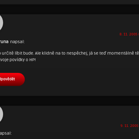
8. 11. 2005 
runa
napsal:
 určitě líbit bude. Ale klidně na to nespěchej, já se teď momentálně t
voje povídky o HP!
dpovědět
9. 11. 2005
apsal: