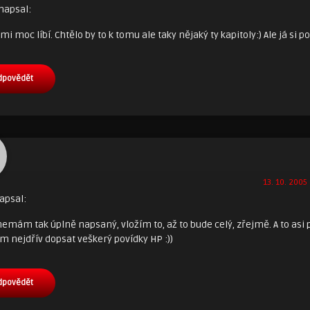
napsal:
mi moc líbí. Chtělo by to k tomu ale taky nějaký ty kapitoly:) Ale já si 
dpovědět
13. 10. 2005 
apsal:
 nemám tak úplně napsaný, vložím to, až to bude celý, zřejmě. A to asi 
 nejdřív dopsat veškerý povídky HP :))
dpovědět