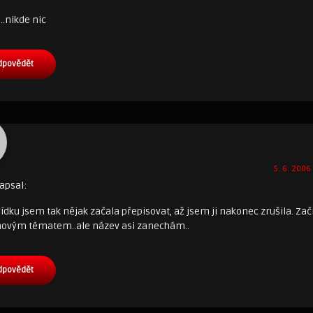
.nikde nic
dpovědět
5. 6. 2006
apsal:
vídku jsem tak nějak začala přepisovat, až jsem ji nakonec zrušila. Za
novým tématem..ale název asi zanechám..
dpovědět