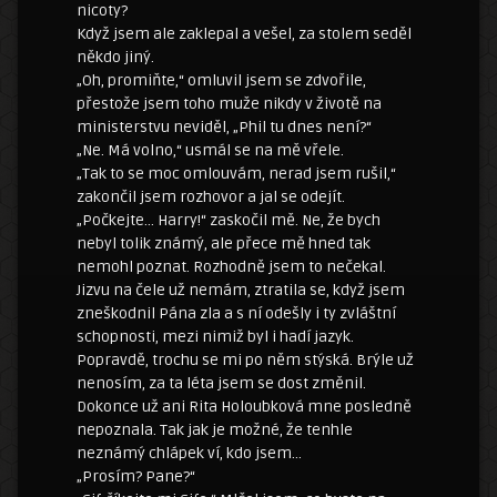
nicoty?
Když jsem ale zaklepal a vešel, za stolem seděl
někdo jiný.
„Oh, promiňte,“ omluvil jsem se zdvořile,
přestože jsem toho muže nikdy v životě na
ministerstvu neviděl, „Phil tu dnes není?“
„Ne. Má volno,“ usmál se na mě vřele.
„Tak to se moc omlouvám, nerad jsem rušil,“
zakončil jsem rozhovor a jal se odejít.
„Počkejte… Harry!“ zaskočil mě. Ne, že bych
nebyl tolik známý, ale přece mě hned tak
nemohl poznat. Rozhodně jsem to nečekal.
Jizvu na čele už nemám, ztratila se, když jsem
zneškodnil Pána zla a s ní odešly i ty zvláštní
schopnosti, mezi nimiž byl i hadí jazyk.
Popravdě, trochu se mi po něm stýská. Brýle už
nenosím, za ta léta jsem se dost změnil.
Dokonce už ani Rita Holoubková mne posledně
nepoznala. Tak jak je možné, že tenhle
neznámý chlápek ví, kdo jsem…
„Prosím? Pane?“