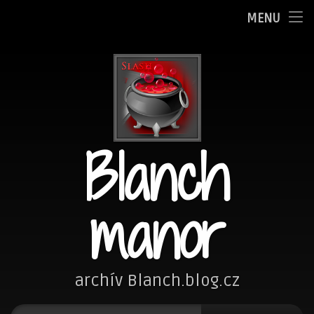
Oznamy
MENU
Přejít
Adminka
k
obsahu
Zpovědnice
webu
Blog
Blanch
Fotím
Kreslím
manor
Nezařazené
Návštěvní kniha
archív Blanch.blog.cz
Vyhledávání