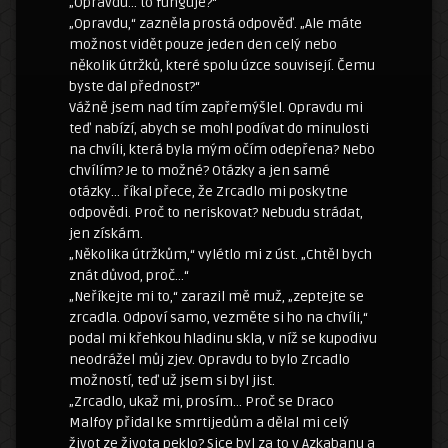
„Opravdu… to funguje?“
„Opravdu,“ zazněla prostá odpověď. „Ale máte
možnost vidět pouze jeden den celý nebo
několik útržků, které spolu úzce souvisejí. Čemu
byste dal přednost?“
Vážně jsem nad tím zapřemýšlel. Opravdu mi
teď nabízí, abych se mohl podívat do minulosti
na chvíli, která byla mým očím odepřena? Nebo
chvílím? Je to možné? Otázky a jen samé
otázky… říkal přece, že Zrcadlo mi poskytne
odpovědi. Proč to neriskovat? Nebudu strádat,
jen získám.
„Několika útržkům,“ vylétlo mi z úst. „Chtěl bych
znát důvod, proč…“
„Neříkejte mi to,“ zarazil mě muž, „zeptejte se
zrcadla. Odpoví samo, vezměte si ho na chvíli,“
podal mi křehkou hladinu skla, v níž se kupodivu
neodrážel můj zjev. Opravdu to bylo Zrcadlo
možností, teď už jsem si byl jist.
„Zrcadlo, ukaž mi, prosím… Proč se Draco
Malfoy přidal ke smrtijedům a dělal mi celý
život ze života peklo? Sice byl za to v Azkabanu a