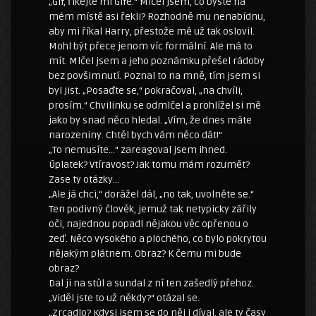
„Gif, říkejte mi Gife.“ Mlčel jsem, co byste na
mém místě asi řekli? Rozhodně mu nenabídnu,
aby mi říkal Harry, přestože mě už tak oslovil.
Mohl být přece jenom víc formální. Ale má to
mít. Mlčel jsem a jeho poznámku přešel rádoby
bez povšimnutí. Poznal to na mně, tím jsem si
byl jist. „Posaďte se,“ pokračoval, „na chvíli,
prosím.“ Chvilinku se odmlčel a prohlížel si mě
jako by snad něco hledal. „Vím, že dnes máte
narozeniny. Chtěl bych vám něco dát!“
„To nemusíte…“ zareagoval jsem ihned.
Úplatek? Vtíravost? Jak tomu mám rozumět?
Zase ty otázky…
„Ale já chci,“ dorážel dál, „no tak, uvolněte se.“
Ten podivný člověk, jemuž tak netypicky zářily
oči, najednou popadl nějakou věc opřenou o
zeď. Něco vysokého a plochého, co bylo pokrytou
nějakým plátnem. Obraz? K čemu mi bude
obraz?
Dal ji na stůl a sundal z ní ten zašedlý přehoz.
„Viděl jste to už někdy?“ otázal se.
„Zrcadlo? Kdysi jsem se do něj i díval, ale ty časy