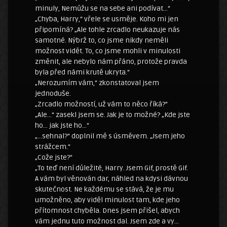
minuly, Nemůžu se na sebe ani podívat…“
„Chyba, Harry,“ vřele se usměje. Koho mi jen
připomíná? „Ale tohle zrcadlo neukazuje nás
samotné. Nýbrž to, co jsme nikdy neměli
možnost vidět. To, co jsme mohli v minulosti
změnit, ale nebylo nám přáno, protože pravda
byla před námi krutě ukryta.“
„Nerozumím vám,“ zkonstatoval jsem
jednoduše.
„Zrcadlo možností, už vám to něco říká?“
„Ale…“ zasekl jsem se. Jak je to možné? „Kde jste
ho… jak jste ho…“
„…sehnal?“ doplnil mě s úsměvem. „Jsem jeho
strážcem.“
„Cože jste?“
„To teď není důležité, Harry. Jsem Gif, prostě Gif.
A vám byl věnován dar, náhled na kdysi dávnou
skutečnost. Ne každému se stává, že je mu
umožněno, aby viděl minulost tam, kde jeho
přítomnost chyběla. Dnes jsem přišel, abych
vám jednu tuto možnost dal. Jsem zde a vy…