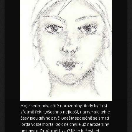
Moje sedmadvacáté narozeniny. Jindy bych si
zřejmě řekl: „Všechno nejlepší, Harry,“ ale tyhle
časy jsou dávno pryč. Odešly společně se smrtí
lorda Voldemorta. Od oné chvíle už narozeniny
neslavím. Proč, měl bych? Už je to šest let.