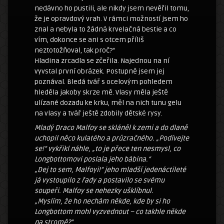
nedávno ho pustili, ale nikdy jsem nevěřil tomu,
že je opravdový vrah. V rámci možností jsem ho
znal a nebyla to žádná krvelačná bestie a co
vím, dokonce se ani s otcem příliš
neztotožňoval, tak proč?“
Hladina zrcadla se zčeřila. Najednou na ní
vyvstal první obrázek. Postupně jsem jej
poznával. Bledá tvář s ocelovým pohledem
hleděla jakoby skrze mě. Vlasy měla ještě
ulízané dozadu ke krku, měl na nich tunu gelu
na vlasy a tvář ještě zdobily dětské rysy.
Mladý Draco Malfoy se skláněl k zemi a do dlaně
uchopil něco kulatého a průzračného. „Podívejte
se!“ vykřikl náhle, „to je přece ten nesmysl, co
Longbottomovi poslala jeho bábina.“
„Dej to sem, Malfoyi!“ jeho mladší jedenáctileté
já vystoupilo z řady a postavilo se svému
soupeři. Malfoy se nehezky ušklíbnul.
„Myslím, že ho nechám někde, kde by si ho
Longbottom mohl vyzvednout – co takhle někde
na stromě?“