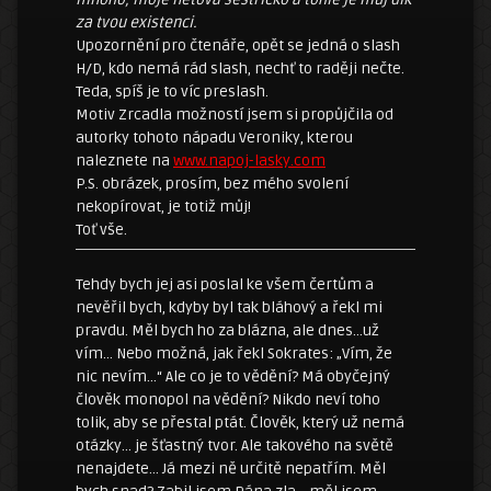
za tvou existenci.
Upozornění pro čtenáře, opět se jedná o slash
H/D, kdo nemá rád slash, nechť to raději nečte.
Teda, spíš je to víc preslash.
Motiv Zrcadla možností jsem si propůjčila od
autorky tohoto nápadu Veroniky, kterou
naleznete na
www.napoj-lasky.com
P.S. obrázek, prosím, bez mého svolení
nekopírovat, je totiž můj!
Toť vše.
Tehdy bych jej asi poslal ke všem čertům a
nevěřil bych, kdyby byl tak bláhový a řekl mi
pravdu. Měl bych ho za blázna, ale dnes…už
vím… Nebo možná, jak řekl Sokrates: „Vím, že
nic nevím…“ Ale co je to vědění? Má obyčejný
člověk monopol na vědění? Nikdo neví toho
tolik, aby se přestal ptát. Člověk, který už nemá
otázky… je šťastný tvor. Ale takového na světě
nenajdete… Já mezi ně určitě nepatřím. Měl