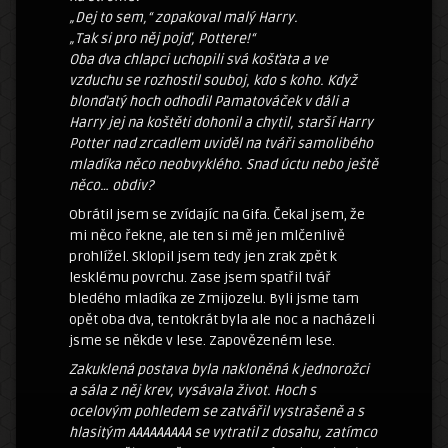
„Dej to sem,“ zopakoval malý Harry.
„Tak si pro něj pojď, Pottere!“
Oba dva chlapci uchopili svá košťata a ve
vzduchu se rozhostil souboj, kdo s koho. Když
blonďatý hoch odhodil Pamatováček v dáli a
Harry jej na koštěti dohonil a chytil, starší Harry
Potter nad zrcadlem uviděl na tváři samolibého
mladíka něco neobvyklého. Snad úctu nebo ještě
něco… obdiv?
Obrátil jsem se zvídajíc na Gifa. Čekal jsem, že
mi něco řekne, ale ten si mě jen mlčenlivě
prohlížel. Sklopil jsem tedy jen zrak zpět k
lesklému povrchu. Zase jsem spatřil tvář
bledého mladíka ze Zmijozelu. Byli jsme tam
opět oba dva, tentokrát byla ale noc a nacházeli
jsme se někde v lese. Zapovězeném lese.
Zakuklená postava byla nakloněná k jednorožci
a sála z něj krev, vysávala život. Hoch s
ocelovým pohledem se zatvářil vystrašeně a s
hlasitým AAAAAAAAA se vytratil z dosahu, zatímco