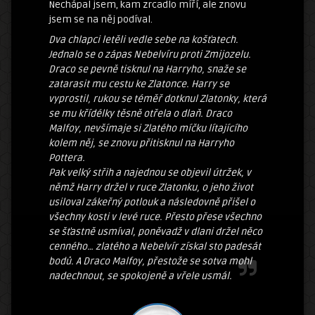
Nechápal jsem, kam zrcadlo míří, ale znovu
jsem se na něj podíval.
Dva chlapci letěli vedle sebe na košťatech.
Jednalo se o zápas Nebelvíru proti Zmijozelu.
Draco se pevně tisknul na Harryho, snaže se
zatarasit mu cestu ke Zlatonce. Harry se
vyprostil, rukou se téměř dotknul Zlatonky, která
se mu křídélky těsně otřela o dlaň. Draco
Malfoy, nevšímaje si Zlatého míčku lítajícího
kolem něj, se znovu přitisknul na Harryho
Pottera.
Pak velký střih a najednou se objevil útržek, v
němž Harry držel v ruce Zlatonku, o jeho život
usiloval zákeřný potlouk a následovně přišel o
všechny kosti v levé ruce. Přesto přese všechno
se šťastně usmíval, poněvadž v dlani držel něco
cenného… zlatého a Nebelvír získal sto padesát
bodů. A Draco Malfoy, přestože se sotva mohl
nadechnout, se spokojeně a vřele usmál.