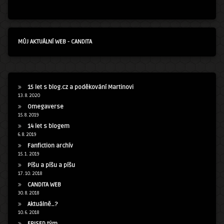
MŮJ AKTUÁLNÍ WEB - CANDITA
15 let s blog.cz a poděkování Martinovi
13. 8. 2020
Omegaverse
15. 8. 2019
14 let s blogem
6. 8. 2019
Fanfiction archív
15. 1. 2019
Píšu a píšu a píšu
17. 10. 2018
CANDITA WEB
30. 8. 2018
Aktuálně…?
10. 6. 2018
ERISED tým