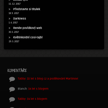
11. 12. 2017
Představte si titulek
18. 9. 2017
Darkness
1. 6. 2017
Renée povídkový web
30. 5. 2017
Květinkoidní cosi-tajbl
29. 5. 2017
KOMENTÁŘE
Tabby
:
15 let s blog.cz a poděkování Martinovi
Blanch
:
14 let s blogem
Tabby
:
14 let s blogem