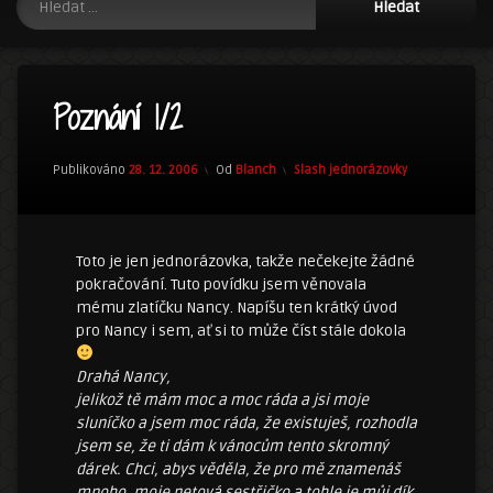
Poznání 1/2
Kategorie:
Publikováno
28. 12. 2006
Od
Blanch
Slash jednorázovky
Toto je jen jednorázovka, takže nečekejte žádné
pokračování. Tuto povídku jsem věnovala
mému zlatíčku Nancy. Napíšu ten krátký úvod
pro Nancy i sem, ať si to může číst stále dokola
Drahá Nancy,
jelikož tě mám moc a moc ráda a jsi moje
sluníčko a jsem moc ráda, že existuješ, rozhodla
jsem se, že ti dám k vánocům tento skromný
dárek. Chci, abys věděla, že pro mě znamenáš
mnoho, moje netová sestřičko a tohle je můj dík