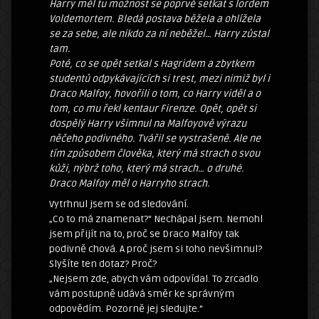
Harry měl tu možnost se poprvé setkat s lordem
Voldemortem. Bledá postava běžela a ohlížela
se za sebe, ale nikdo za ní neběžel… Harry zůstal
tam.
Poté, co se opět setkal s Hagridem a zbytkem
studentů odpykávajících si trest, mezi nimiž byl i
Draco Malfoy, hovořili o tom, co Harry viděl a o
tom, co mu řekl kentaur Firenze. Opět, opět si
dospělý Harry všimnul na Malfoyově výrazu
něčeho podivného. Tvářil se vystrašeně. Ale ne
tím způsobem člověka, který má strach o svou
kůži, nýbrž toho, který má strach… o druhé.
Draco Malfoy měl o Harryho strach.
Vytrhnul jsem se od sledování.
„Co to má znamenat?“ Nechápal jsem. Nemohl
jsem přijít na to, proč se Draco Malfoy tak
podivně chová. A proč jsem si toho nevšimnul?
Slyšíte ten dotaz? Proč?
„Nejsem zde, abych vám odpovídal. To zrcadlo
vám postupně udává směr ke správným
odpovědím. Pozorně jej sledujte.“