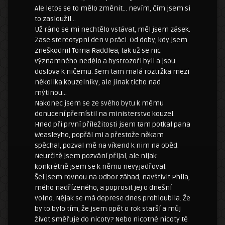
Ale letos se to mělo změnit… nevím, čím jsem si
to zasloužil…
Už ráno se mi nechtělo vstávat, měl jsem zásek.
Zase stereotypní den v práci. Od doby, kdy jsem
zneškodnil Toma Raddlea, tak už se nic
významného nedělo a bystrozoři byli a jsou
doslova k ničemu. Sem tam malá roztržka mezi
několika kouzelníky, ale jinak ticho nad
mýtinou…
Nakonec jsem se ze svého bytu k mému
donucení přemístil na ministerstvo kouzel.
Hned při první příležitosti jsem tam potkal pana
Weasleyho, popřál mi a přestože někam
spěchal, pozval mě na víkend k nim na oběd.
Neurčitě jsem pozvání přijal, ale nijak
konkrétně jsem se k němu nevyjadřoval.
Šel jsem rovnou na Odbor záhad, navštívit Phila,
mého nadřízeného, a poprosit jej o dnešní
volno. Nějak se má deprese dnes prohloubila. Že
by to bylo tím, že jsem opět o rok starší a můj
život směřuje do nicoty? Nebo nicotné nicoty té