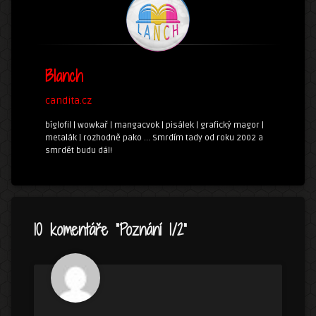
Blanch
candita.cz
bíglofil | wowkař | mangacvok | pisálek | grafický magor |
metalák | rozhodně pako ... Smrdím tady od roku 2002 a
smrdět budu dál!
10 komentáře “
Poznání 1/2
”