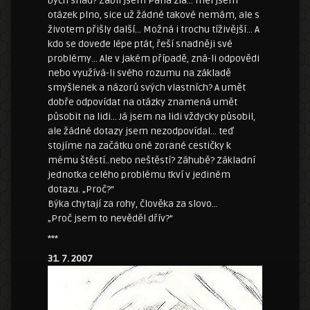
bych snad? Zabil jsem Pána zla… měl jsem
otázek plno, sice už žádné takové nemám, ale s
životem přišly další… Možná i trochu tíživější… A
kdo se dovede lépe ptát, řeší snadněji své
problémy… Ale v jakém případě, zná-li odpovědi
nebo využívá-li svého rozumu na základě
smyšlenek a názorů svých vlastních? A umět
dobře odpovídat na otázky znamená umět
působit na lidi… Já jsem na lidi vždycky působil,
ale žádné dotazy jsem nezodpovídal… teď
stojíme na začátku oné zorané cestičky k
mému štěstí..nebo neštěstí? Záhubě? Základní
jednotka celého problému tkví v jediném
dotazu. „Proč?“
Býka chytají za rohy, člověka za slovo…
„Proč jsem to nevěděl dřív?“
***
31. 7. 2007