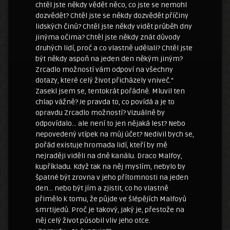
chtěl jste někdy vědět něco, co jste se nemohl
dozvědět? Chtěl jste se někdy dozvědět příčiny
lidských činů? Chtěl jste někdy vidět průběh dny
jinýma očima? Chtěl jste někdy znát důvody
druhých lidí, proč a co vlastně udělali? Chtěl jste
být někdy aspoň na jeden den někým jiným?
Zrcadlo možností vám odpoví na všechny
dotazy, které celý život přicházely vniveč.“
Zasekl jsem se, tentokrát pořádně. Mluvil ten
chlap vážně? Je pravda to, co povídá a je to
opravdu Zrcadlo možností? Vizuálně by
odpovídalo… ale není to jen nějaká lest? Nebo
nepovedený vtípek na můj účet? Nedivil bych se,
pořád existuje hromada lidí, kteří by mě
nejraději viděli na dně kanálu. Draco Malfoy,
kupříkladu. Když tak na něj myslím, nebylo by
špatné být zrovna v jeho přítomnosti na jeden
den… nebo být jím a zjistit, co ho vlastně
přimělo k tomu, že půjde ve šlépějích Malfoyů
smrtijedů. Proč je takový, jaký je, přestože na
něj celý život působil vliv jeho otce.